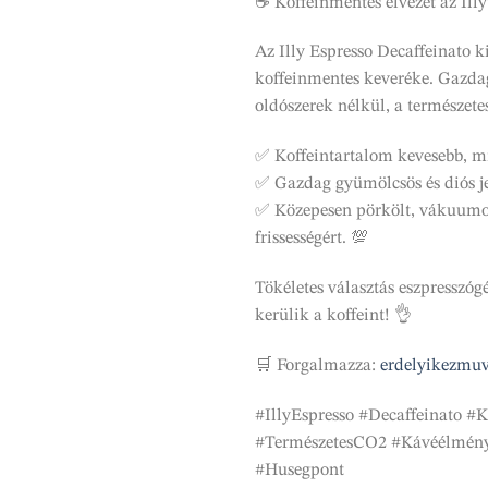
☕ Koffeinmentes élvezet az Ill
Az Illy Espresso Decaffeinato k
koffeinmentes keveréke. Gazda
oldószerek nélkül, a természet
✅ Koffeintartalom kevesebb, m
✅ Gazdag gyümölcsös és diós j
✅ Közepesen pörkölt, vákuumoz
frissességért. 💯
Tökéletes választás eszpresszóg
kerülik a koffeint! 👌
🛒 Forgalmazza:
erdelyikezmuv
#IllyEspresso #Decaffeinato #
#TermészetesCO2 #Kávéélmén
#Husegpont