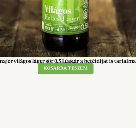
ajer világos láger sör 0,5 I (az ár a betétdíjat is tartalm
740
Ft
KOSÁRBA TESZEM