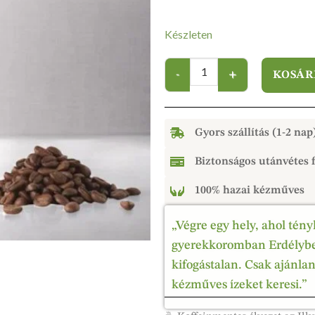
Készleten
KOSÁR
Gyors szállítás (1-2 nap
Biztonságos utánvétes f
100% hazai kézműves
„Végre egy hely, ahol tény
gyerekkoromban Erdélyben
kifogástalan. Csak ajánla
kézműves ízeket keresi.”