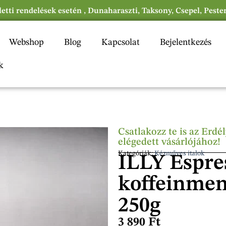
eletti rendelések esetén , Dunaharaszti, Taksony, Csepel, Peste
Webshop
Blog
Kapcsolat
Bejelentkezés
k
Csatlakozz te is az Erd
elégedett vásárlójához!
Kategóriák:
Kézműves italok
ILLY Espre
koffeinmen
250g
3 890
Ft