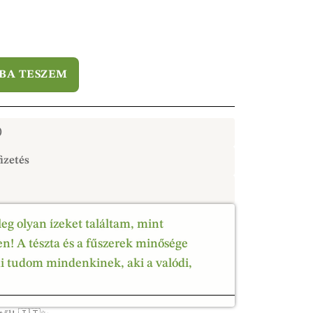
BA TESZEM
)
izetés
leg olyan ízeket találtam, mint
! A tészta és a fűszerek minősége
ni tudom mindenkinek, aki a valódi,