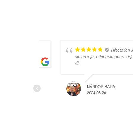
 amit
Hihetetlen kedvessé
aki erre jár mindenképpen térjen be ide
😊
NÁNDOR BARA
2024-06-20