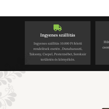
Ingyenes szállítás
Hűt
Ingyenes szállítás 10.000 Ft feletti
csom
rendelések esetén , Dunaharaszti,
Taksony, Csepel, Pesterzsébet, Soroksár
területén és környékén.