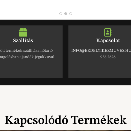
Szállítás
Kapcsolat
ött termékek szállítása hőtartó
INFO@ERDELYIKEZMUVES.HU 
agolásban ajándék jégakkuval
938 2626
Kapcsolódó Termékek