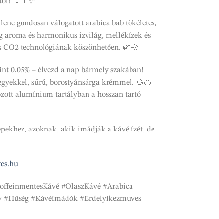
ytől! 🇮🇹✨
ilenc gondosan válogatott arabica bab tökéletes,
g aroma és harmonikus ízvilág, mellékízek és
es CO2 technológiának köszönhetően. 🌿💨
int 0,05% – élvezd a nap bármely szakában!
egyekkel, sűrű, borostyánsárga krémmel. 🌰🍊
ott alumínium tartályban a hosszan tartó
épekhez, azoknak, akik imádják a kávé ízét, de
es.hu
KoffeinmentesKávé #OlaszKávé #Arabica
y #Hűség #Kávéimádók #Erdelyikezmuves