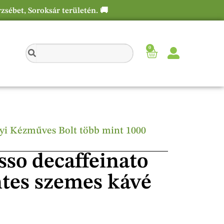
rzsébet, Soroksár területén. 🚚
0
élyi Kézműves Bolt több mint 1000
sso decaffeinato
tes szemes kávé