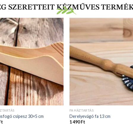
EG SZERETTEIT KÉZMŰVES TERMÉ
ÁZTARTÁS
FA HÁZTARTÁS
úsfogó csipesz 30×5 cm
Derelyevágó fa 13 cm
Ft
1 490
Ft