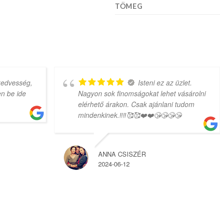
TÖMEG
g,
Isteni ez az üzlet.
Nagyon sok finomságokat lehet vásárolni
elérhető árakon. Csak ajánlani tudom
mindenkinek.‼️‼️🥰🥰❤️❤️😘😘😘😘
ANNA CSISZÉR
2024-06-12