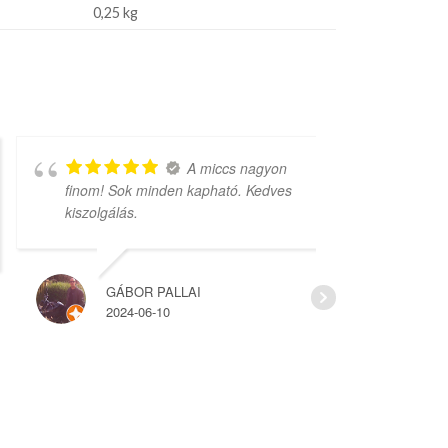
0,25 kg
A miccs nagyon
finom! Sok minden kapható. Kedves
rengeteg vá
kiszolgálás.
árak.
GÁBOR PALLAI
HAJ
2024-06-10
2022