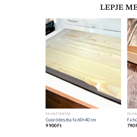
LEPJE M
FA HÁZTARTÁS
FA H
Gyúródeszka fa 60×40 cm
Fa h
9 900
Ft
790