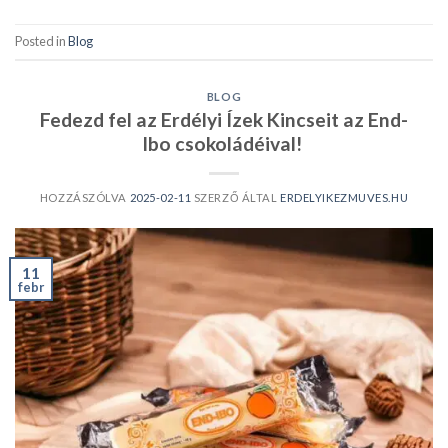
Posted in
Blog
BLOG
Fedezd fel az Erdélyi Ízek Kincseit az End-
Ibo csokoládéival!
HOZZÁSZÓLVA
2025-02-11
SZERZŐ ÁLTAL
ERDELYIKEZMUVES.HU
11
febr