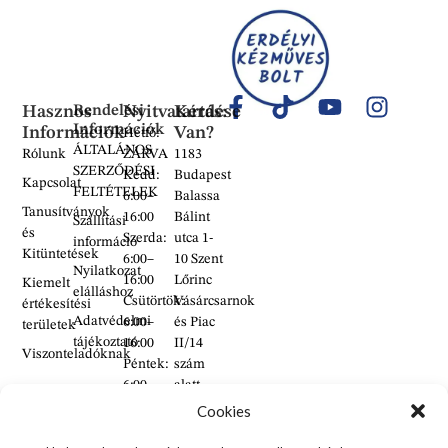
Hasznos
Rendelési
Nyitvatartás:
Kérdése
Információk
Információk
Van?
Hétfő:
ÁLTALÁNOS
Rólunk
ZÁRVA
1183
SZERZŐDÉSI
Kedd:
Budapest
Kapcsolat
FELTÉTELEK
6:00–
Balassa
Tanusítványok
16:00
Bálint
Szállítási
és
Szerda:
utca 1-
információ
Kitüntetések
6:00–
10 Szent
Nyilatkozat
16:00
Lőrinc
Kiemelt
elálláshoz
Csütörtök:
Vásárcsarnok
értékesítési
Adatvédelmi
6:00–
és Piac
területek
tájékoztató
16:00
II/14
Viszonteladóknak
Péntek:
szám
6:00–
alatt
16:00
található
Cookies
Szombat:
üzlet