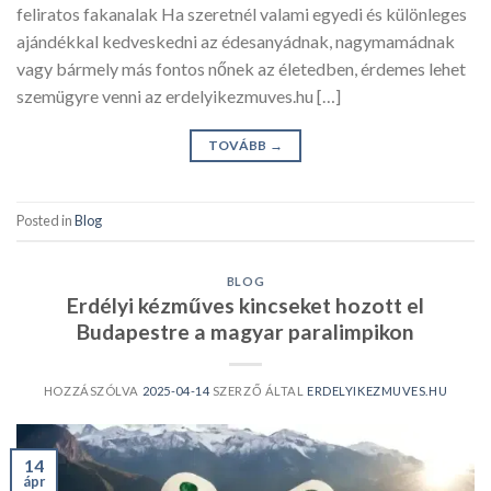
feliratos fakanalak Ha szeretnél valami egyedi és különleges
ajándékkal kedveskedni az édesanyádnak, nagymamádnak
vagy bármely más fontos nőnek az életedben, érdemes lehet
szemügyre venni az erdelyikezmuves.hu […]
TOVÁBB
→
Posted in
Blog
BLOG
Erdélyi kézműves kincseket hozott el
Budapestre a magyar paralimpikon
HOZZÁSZÓLVA
2025-04-14
SZERZŐ ÁLTAL
ERDELYIKEZMUVES.HU
14
ápr