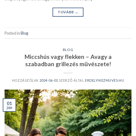
TOVÁBB
→
Posted in
Blog
BLOG
Miccshús vagy flekken – Avagy a
szabadban grillezés művészete!
HOZZÁSZÓLVA
2024-06-01
SZERZŐ ÁLTAL
ERDELYIKEZMUVES.HU
01
jún