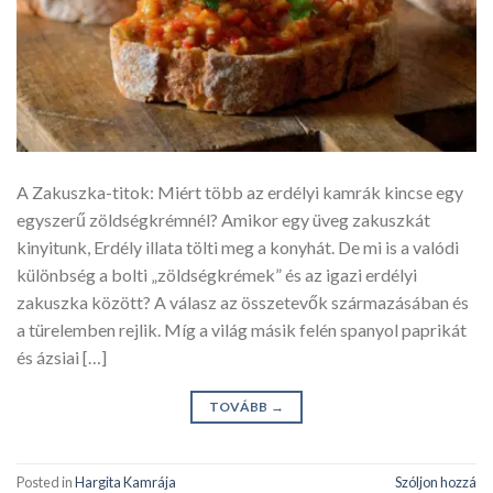
A Zakuszka-titok: Miért több az erdélyi kamrák kincse egy
egyszerű zöldségkrémnél? Amikor egy üveg zakuszkát
kinyitunk, Erdély illata tölti meg a konyhát. De mi is a valódi
különbség a bolti „zöldségkrémek” és az igazi erdélyi
zakuszka között? A válasz az összetevők származásában és
a türelemben rejlik. Míg a világ másik felén spanyol paprikát
és ázsiai […]
TOVÁBB
→
Posted in
Hargita Kamrája
Szóljon hozzá