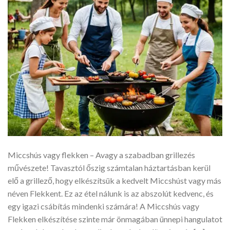
Miccshús vagy flekken – Avagy a szabadban grillezés
művészete! Tavasztól őszig számtalan háztartásban kerül
elő a grillező, hogy elkészítsük a kedvelt Miccshúst vagy más
néven Flekkent. Ez az étel nálunk is az abszolút kedvenc, és
egy igazi csábítás mindenki számára! A Miccshús vagy
Flekken elkészítése szinte már önmagában ünnepi hangulatot