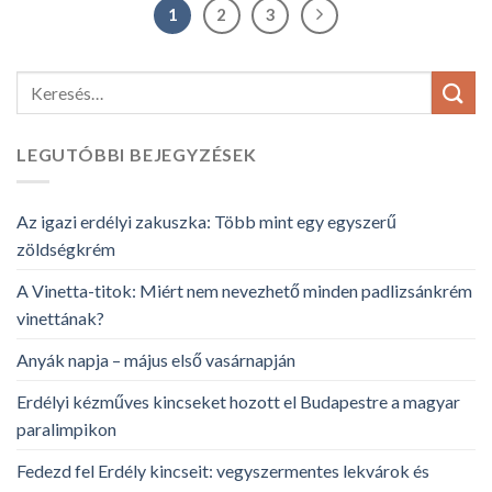
1
2
3
LEGUTÓBBI BEJEGYZÉSEK
Az igazi erdélyi zakuszka: Több mint egy egyszerű
zöldségkrém
A Vinetta-titok: Miért nem nevezhető minden padlizsánkrém
vinettának?
Anyák napja – május első vasárnapján
Erdélyi kézműves kincseket hozott el Budapestre a magyar
paralimpikon
Fedezd fel Erdély kincseit: vegyszermentes lekvárok és