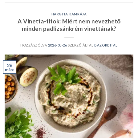
HARGITA KAMRÁJA
A Vinetta-titok: Miért nem nevezhető
minden padlizsánkrém vinettának?
HOZZÁSZÓLVA
2026-03-26
SZERZŐ ÁLTAL
BAZORBITAL
26
márc