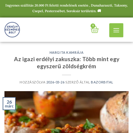
Ingyenes szállítás 20.000 Ft feletti rendelések esetén , Dunaharaszti, Taksony,
Csepel, Pesterzsébet, Soroksár területén. 🚚
0
HARGITA KAMRÁJA
Az igazi erdélyi zakuszka: Több mint egy
egyszerű zöldségkrém
HOZZÁSZÓLVA
2026-03-26
SZERZŐ ÁLTAL
BAZORBITAL
26
márc