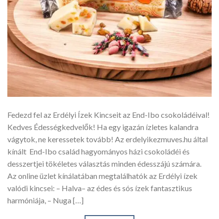
Fedezd fel az Erdélyi Ízek Kincseit az End-Ibo csokoládéival!
Kedves Édességkedvelők! Ha egy igazán ízletes kalandra
vágytok, ne keressetek tovább! Az erdelyikezmuves.hu által
kínált End-Ibo család hagyományos házi csokoládéi és
desszertjei tökéletes választás minden édesszájú számára.
Az online üzlet kínálatában megtalálhatók az Erdélyi ízek
valódi kincsei: – Halva– az édes és sós ízek fantasztikus
harmóniája, – Nuga […]