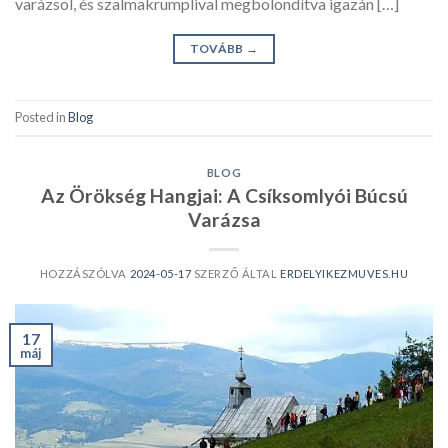
varázsol, és szalmakrumplival megbolondítva igazán […]
TOVÁBB
→
Posted in
Blog
BLOG
Az Örökség Hangjai: A Csíksomlyói Búcsú
Varázsa
HOZZÁSZÓLVA
2024-05-17
SZERZŐ ÁLTAL
ERDELYIKEZMUVES.HU
17
máj