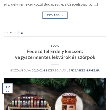
el Erdély remekei közül Budapestre, a Csepeli piacra. […]
TOVÁBB
→
Posted in
Blog
BLOG
Fedezd fel Erdély kincseit:
vegyszermentes lekvárok és szörpök
HOZZÁSZÓLVA
2025-02-12
SZERZŐ ÁLTAL
ERDELYIKEZMUVES.HU
12
febr