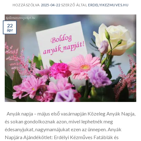
HOZZÁSZÓLVA
2025-04-22
SZERZŐ ÁLTAL
ERDELYIKEZMUVES.HU
22
ápr
Anyák napja – május első vasárnapján Közeleg Anyák Napja,
és sokan gondolkoznak azon, mivel lephetnék meg
édesanyjukat, nagymamájukat ezen az ünnepen. Anyák
Napjára Ajándékötlet: Erdélyi Kézműves Fatáblák és