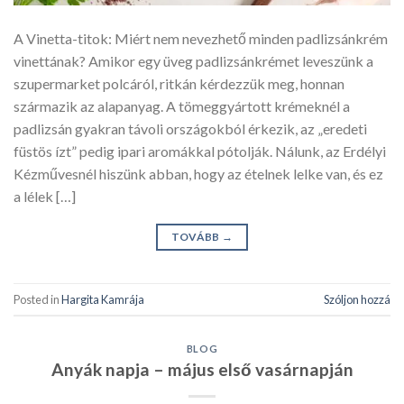
A Vinetta-titok: Miért nem nevezhető minden padlizsánkrém
vinettának? Amikor egy üveg padlizsánkrémet leveszünk a
szupermarket polcáról, ritkán kérdezzük meg, honnan
származik az alapanyag. A tömeggyártott krémeknél a
padlizsán gyakran távoli országokból érkezik, az „eredeti
füstös ízt” pedig ipari aromákkal pótolják. Nálunk, az Erdélyi
Kézművesnél hiszünk abban, hogy az ételnek lelke van, és ez
a lélek […]
TOVÁBB
→
Posted in
Hargita Kamrája
Szóljon hozzá
BLOG
Anyák napja – május első vasárnapján