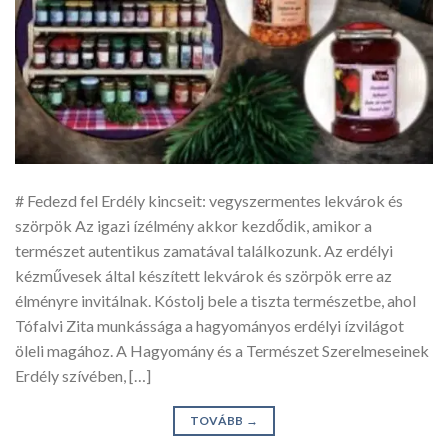
# Fedezd fel Erdély kincseit: vegyszermentes lekvárok és
szörpök Az igazi ízélmény akkor kezdődik, amikor a
természet autentikus zamatával találkozunk. Az erdélyi
kézművesek által készített lekvárok és szörpök erre az
élményre invitálnak. Kóstolj bele a tiszta természetbe, ahol
Tófalvi Zita munkássága a hagyományos erdélyi ízvilágot
öleli magához. A Hagyomány és a Természet Szerelmeseinek
Erdély szívében, […]
TOVÁBB
→