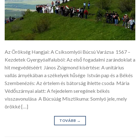
Az Örökség Hangjai: A Csíksomlyói Búcsú Varázsa 1567 –
Kezdetek Gyergyóalfaluból: Az első fogadalmi zarándoklat a
hit megvédéséért János Zsigmond kísértése: A unitárius
vallás árnyékában a székelyek hűsége István pap és a Békés
Szembenézés: Az értelem és bátorság ihlette csoda Mária
Védőszárnyai alatt: A fejedelem seregének békés
visszavonulása A Búcsúág Misztikuma: Somlyó jele, mely
örökké […]
TOVÁBB
→