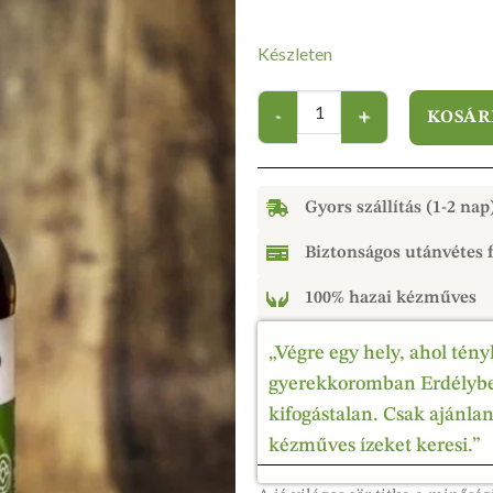
Készleten
KOSÁR
Gyors szállítás (1-2 nap
Biztonságos utánvétes f
100% hazai kézműves
„Végre egy hely, ahol tény
gyerekkoromban Erdélyben
kifogástalan. Csak ajánla
kézműves ízeket keresi.”