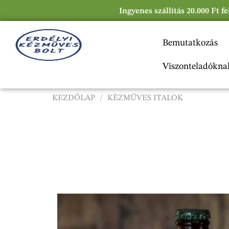
Ingyenes szállítás 20.000 Ft f
Bemutatkozás
Viszonteladókna
KEZDŐLAP
/
KÉZMŰVES ITALOK