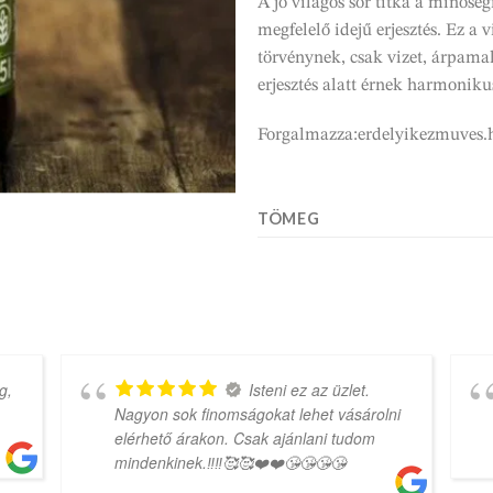
A jó világos sör titka a minősé
megfelelő idejű erjesztés. Ez a v
törvénynek, csak vizet, árpamal
erjesztés alatt érnek harmonikus
Forgalmazza:erdelyikezmuves.
TÖMEG
g,
Isteni ez az üzlet.
Nagyon sok finomságokat lehet vásárolni
elérhető árakon. Csak ajánlani tudom
mindenkinek.‼️‼️🥰🥰❤️❤️😘😘😘😘