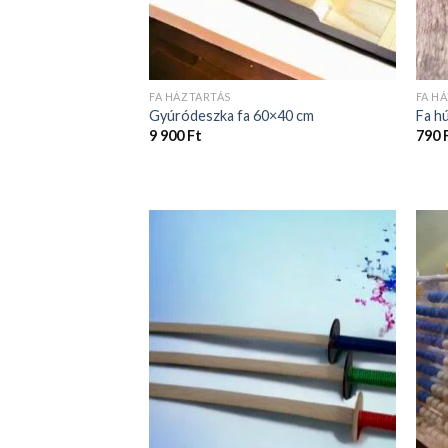
FA HÁZTARTÁS
FA H
Gyúródeszka fa 60×40 cm
Fa h
9 900
Ft
790