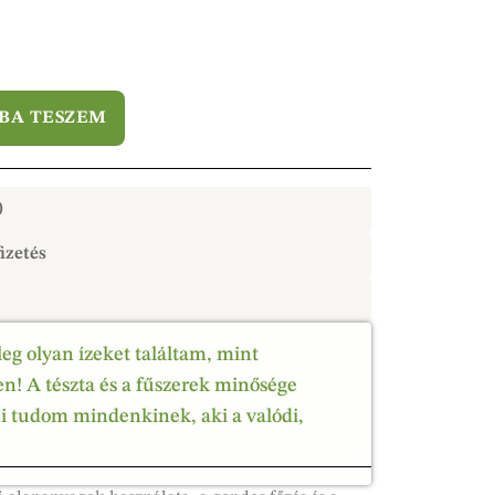
BA TESZEM
)
izetés
leg olyan ízeket találtam, mint
! A tészta és a fűszerek minősége
ni tudom mindenkinek, aki a valódi,