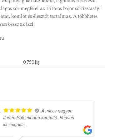
gi alapanyagok használata, a gondos főzés és a
ilágos sör megfelel az 1516-os bajor sörtisztasági
átát, komlót és élesztőt tartalmaz. A többhetes
an össze az ízei.
hu
0,750 kg
A miccs nagyon
finom! Sok minden kapható. Kedves
rengeteg vá
kiszolgálás.
árak.