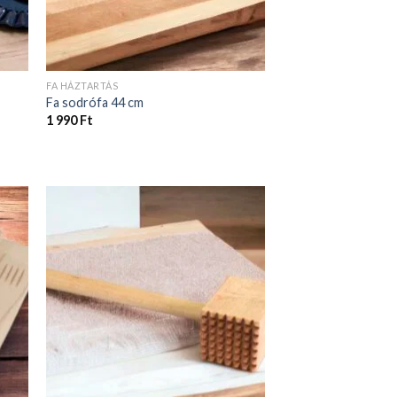
FA HÁZTARTÁS
Fa sodrófa 44 cm
1 990
Ft