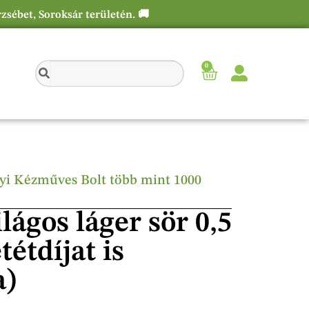
rzsébet, Soroksár területén. 🚚
0
élyi Kézműves Bolt több mint 1000
lágos láger sör 0,5
tétdíjat is
a)