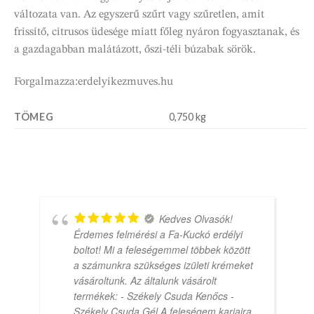
változata van. Az egyszerű szűrt vagy szűretlen, amit
frissítő, citrusos üdesége miatt főleg nyáron fogyasztanak, és
a gazdagabban malátázott, őszi-téli búzabak sörök.
Forgalmazza:erdelyikezmuves.hu
TÖMEG
0,750 kg
Kedves Olvasók!
Érdemes felmérési a Fa-Kuckó erdélyi
boltot! Mi a feleségemmel többek között
a számunkra szükséges izületi krémeket
vásároltunk. Az általunk vásárolt
termékek: - Székely Csuda Kenőcs -
Székely Csuda Gél A feleségem karjaira