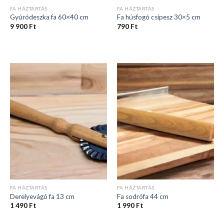
FA HÁZTARTÁS
FA HÁZTARTÁS
Gyúródeszka fa 60×40 cm
Fa húsfogó csipesz 30×5 cm
9 900
Ft
790
Ft
FA HÁZTARTÁS
FA HÁZTARTÁS
Derelyevágó fa 13 cm
Fa sodrófa 44 cm
1 490
Ft
1 990
Ft