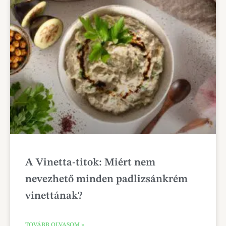
A Vinetta-titok: Miért nem
nevezhető minden padlizsánkrém
vinettának?
TOVÁBB OLVASOM »