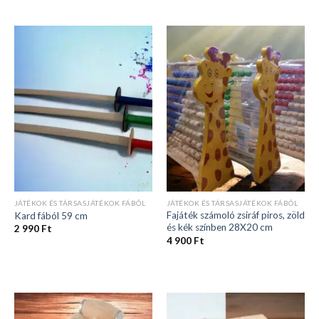
JÁTÉKOK ÉS TÁRSASJÁTÉKOK FÁBÓL
JÁTÉKOK ÉS TÁRSASJÁTÉKOK FÁBÓL
Fajáték számoló zsiráf piros, zöld
Kard fából 59 cm
és kék színben 28X20 cm
2 990
Ft
4 900
Ft