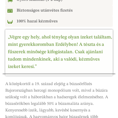
Biztonságos utánvétes fizetés
100% hazai kézműves
„Végre egy hely, ahol tényleg olyan ízeket találtam,
mint gyerekkoromban Erdélyben! A tészta és a
fűszerek minősége kifogástalan. Csak ajánlani
tudom mindenkinek, aki a valódi, kézműves
ízeket keresi.”
A középkortól a 19. század elejéig a búzasörfőzés
Bajorországban hercegi monopólium volt, mivel a búzára
szükség volt a háborúkban a hadseregek élelmezéséhez. A
búzasörökben legalább 50% a búzamaláta aránya.
Kenyeresebb ízeik, lágyabb, kevésbé kesernyés a
komlózásuk. A hagyományos bajor búzasörnek több