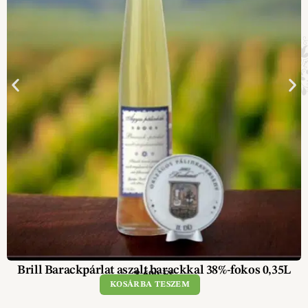
Brill Barackpárlat aszalt barackkal 38%-fokos 0,35L
8 690
Ft
KOSÁRBA TESZEM