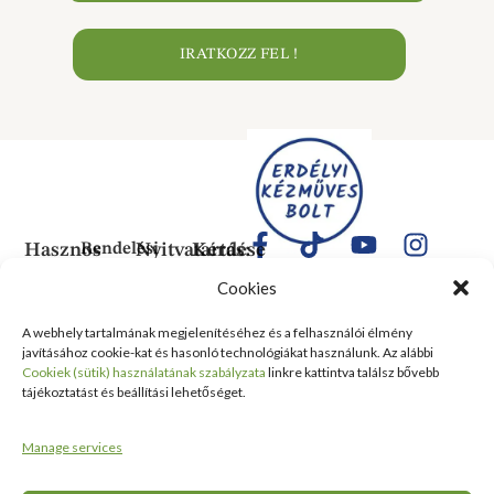
IRATKOZZ FEL !
Hasznos
Rendelési
Nyitvatartás:
Kérdése
Információk
Információk
Van?
Hétfő:
Cookies
ÁLTALÁNOS
Rólunk
ZÁRVA
1183
SZERZŐDÉSI
Kedd:
Budapest
Kapcsolat
A webhely tartalmának megjelenítéséhez és a felhasználói élmény
FELTÉTELEK
6:00–
Balassa
javításához cookie-kat és hasonló technológiákat használunk. Az alábbi
Tanusítványok
16:00
Bálint
Szállítási
Cookiek (sütik) használatának szabályzata
linkre kattintva találsz bővebb
és
Szerda:
utca 1-
tájékoztatást és beállítási lehetőséget.
információ
Kitüntetések
6:00–
10 Szent
Nyilatkozat
16:00
Lőrinc
Kiemelt
Manage services
elálláshoz
Csütörtök:
Vásárcsarnok
értékesítési
Adatvédelmi
6:00–
és Piac
területek