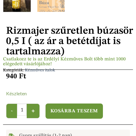
Rizmajer szűretlen búzasör
0,5 I ( az ár a betétdíjat is
tartalmazza)
Csatlakozz te is az Erdélyi Kézműves Bolt több mint 1000
elégedett vásárlójához!
Kategóriák:
Kézműves italok
940
Ft
Készleten
KOSÁRBA TESZEM
Gyors szállítás (1-2 nap)