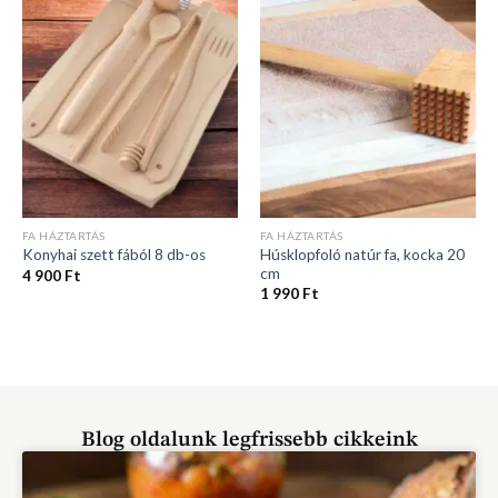
FA HÁZTARTÁS
FA HÁZTARTÁS
Húsklopfoló natúr fa, kocka 20
Konyhai szett fából 8 db-os
cm
4 900
Ft
1 990
Ft
Blog oldalunk legfrissebb cikkeink