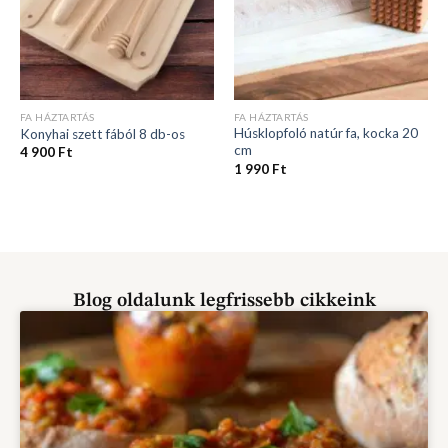
FA HÁZTARTÁS
FA HÁZTARTÁS
Húsklopfoló natúr fa, kocka 20
Konyhai szett fából 8 db-os
cm
4 900
Ft
1 990
Ft
Blog oldalunk legfrissebb cikkeink