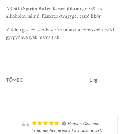
A
Csíki Spirits Bitter Keserűlikőr
egy 34%-os
alkoholtartalmú, fűszeres étvágygerjesztő likőr.
Különleges, édesen-keserű zamatát a felhasznált csíki
gyógynövények biztosítják.
TÖMEG
1 kg
Kedves Olvasók!
Érdemes felmérési a Fa-Kuckó erdélyi