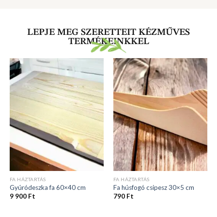
LEPJE MEG SZERETTEIT KÉZMŰVES
TERMÉKEINKKEL
FA HÁZTARTÁS
FA HÁZTARTÁS
Gyúródeszka fa 60×40 cm
Fa húsfogó csipesz 30×5 cm
9 900
Ft
790
Ft