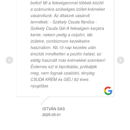
boltot! Mi a feleségemmel többek között
a számunkra szükséges izületi krémeket
vásároltunk. Az általunk vásárolt
termékek: - Székely Csuda Kenőcs -
Székely Csuda Gél A feleségem karjaira
kente, nekem pedig a csípőm, láb
izületre, combizmom kezelésére
használom. Kb.10 nap kezelés után
éreztük mindketten a pozitív hatást, ez
eddig használt más krémekkel szemben!
Érdemes ezt is kipróbálás, próbálják
meg, nem fognak csalódni, tényleg
CSUDA KRÉM és GÉL! 82 éves
nyugdíjas
ISTVÁN SAS
2025-05-01