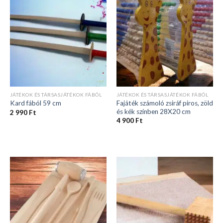
JÁTÉKOK ÉS TÁRSASJÁTÉKOK FÁBÓL
JÁTÉKOK ÉS TÁRSASJÁTÉKOK FÁBÓL
Fajáték számoló zsiráf piros, zöld
Kard fából 59 cm
és kék színben 28X20 cm
2 990
Ft
4 900
Ft