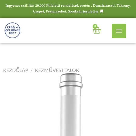
Ingyenes szállítás 20.000 Ft feletti rendelések esetén , Dunaharaszti, Taksony,
Csepel, Pesterzsébet, Soroksár területén. 🚚
0
KEZDŐLAP
/
KÉZMŰVES ITALOK