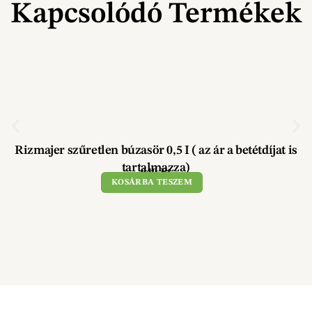
Kapcsolódó Termékek
Rizmajer szűretlen búzasör 0,5 I ( az ár a betétdíjat is
tartalmazza)
940
Ft
KOSÁRBA TESZEM