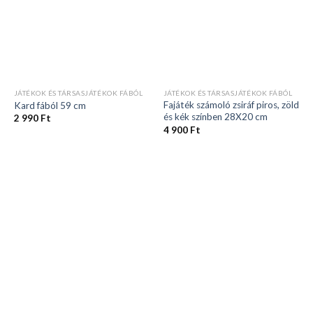
JÁTÉKOK ÉS TÁRSASJÁTÉKOK FÁBÓL
JÁTÉKOK ÉS TÁRSASJÁTÉKOK FÁBÓL
Fajáték számoló zsiráf piros, zöld
Kard fából 59 cm
és kék színben 28X20 cm
2 990
Ft
4 900
Ft