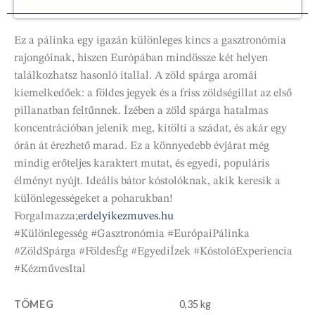
Ez a pálinka egy igazán különleges kincs a gasztronómia
rajongóinak, hiszen Európában mindössze két helyen
találkozhatsz hasonló itallal. A zöld spárga aromái
kiemelkedőek: a földes jegyek és a friss zöldségillat az első
pillanatban feltűnnek. Ízében a zöld spárga hatalmas
koncentrációban jelenik meg, kitölti a szádat, és akár egy
órán át érezhető marad. Ez a könnyedebb évjárat még
mindig erőteljes karaktert mutat, és egyedi, populáris
élményt nyújt. Ideális bátor kóstolóknak, akik keresik a
különlegességeket a poharukban!
Forgalmazza;
erdelyikezmuves.hu
#Különlegesség #Gasztronómia #EurópaiPálinka
#ZöldSpárga #FöldesÉg #EgyediÍzek #KóstolóExperiencia
#KézművesItal
TÖMEG
0,35 kg