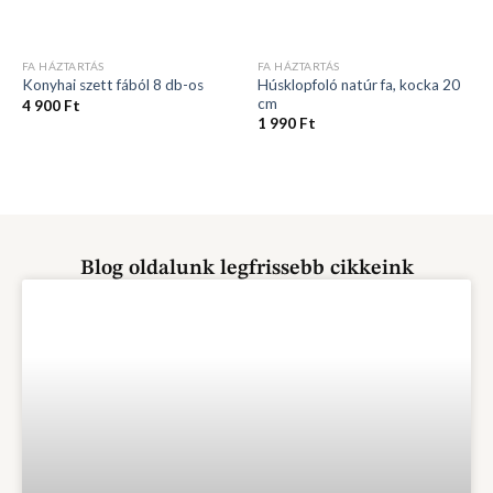
FA HÁZTARTÁS
FA HÁZTARTÁS
Húsklopfoló natúr fa, kocka 20
Konyhai szett fából 8 db-os
cm
4 900
Ft
1 990
Ft
Blog oldalunk legfrissebb cikkeink