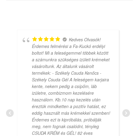
Kedves Olvasók!
Érdemes felmérési a Fa-Kuckó erdélyi
boltot! Mi a feleségemmel többek között
a számunkra szükséges izületi krémeket
vásároltunk. Az általunk vásárolt
termékek: - Székely Csuda Kenőcs -
Székely Csuda Gél A feleségem karjaira
kente, nekem pedig a csípőm, láb
izületre, combizmom kezelésére
használom. Kb.10 nap kezelés után
éreztük mindketten a pozitív hatást, ez
eddig használt más krémekkel szemben!
Érdemes ezt is kipróbálás, próbálják
meg, nem fognak csalódni, tényleg
CSUDA KRÉM és GÉL! 82 éves