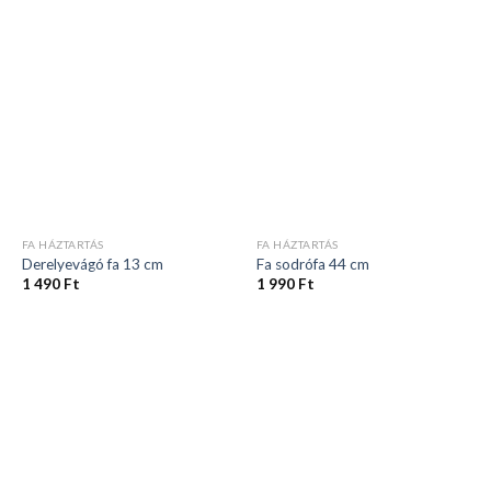
FA HÁZTARTÁS
FA HÁZTARTÁS
Derelyevágó fa 13 cm
Fa sodrófa 44 cm
1 490
Ft
1 990
Ft