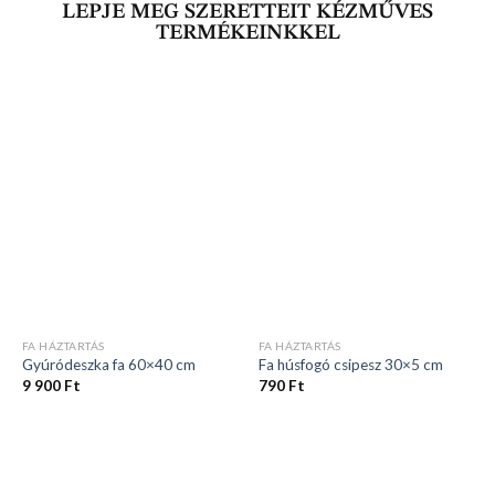
LEPJE MEG SZERETTEIT KÉZMŰVES
TERMÉKEINKKEL
FA HÁZTARTÁS
FA HÁZTARTÁS
Gyúródeszka fa 60×40 cm
Fa húsfogó csipesz 30×5 cm
9 900
Ft
790
Ft