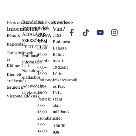
Hasznos
Rendelési
Nyitvatartás:
Kérdése
Információk
Információk
Van?
Hétfő:
ÁLTALÁNOS
Rólunk
ZÁRVA
1183
SZERZŐDÉSI
Kedd:
Budapest
Kapcsolat
FELTÉTELEK
6:00–
Balassa
Tanusítványok
16:00
Bálint
Szállítási
és
Szerda:
utca 1-
információ
Kitüntetések
6:00–
10 Szent
Nyilatkozat
16:00
Lőrinc
Kiemelt
elálláshoz
Csütörtök:
Vásárcsarnok
értékesítési
Adatvédelmi
6:00–
és Piac
területek
tájékoztató
16:00
II/14
Viszonteladóknak
Péntek:
szám
6:00–
alatt
16:00
található
Szombat:
üzlet
6:00–
+36 30
14:00
938