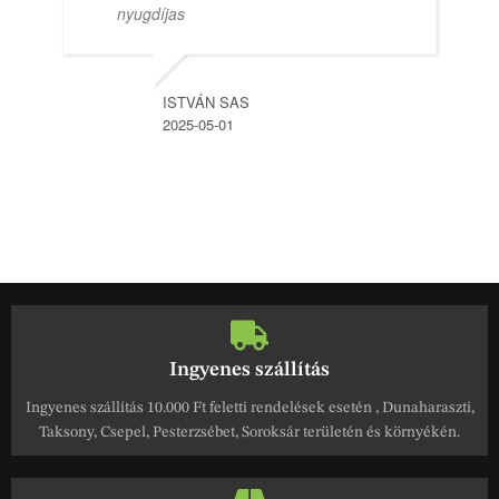
nyugdíjas
ISTVÁN SAS
2025-05-01
Ingyenes szállítás
Ingyenes szállítás 10.000 Ft feletti rendelések esetén , Dunaharaszti,
Taksony, Csepel, Pesterzsébet, Soroksár területén és környékén.