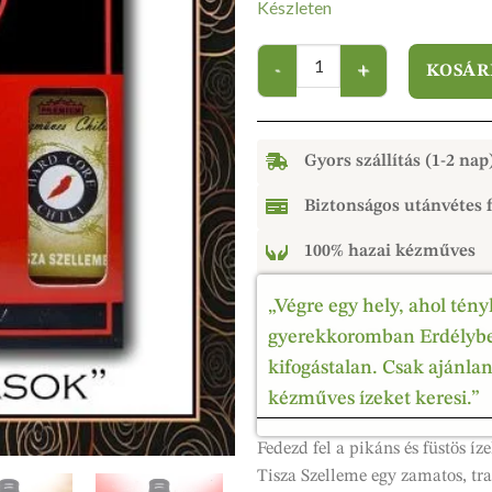
Készleten
KOSÁR
Gyors szállítás (1-2 nap
Biztonságos utánvétes f
100% hazai kézműves
„Végre egy hely, ahol tény
gyerekkoromban Erdélyben
kifogástalan. Csak ajánla
kézműves ízeket keresi.”
Fedezd fel a pikáns és füstös íz
Tisza Szelleme egy zamatos, tra