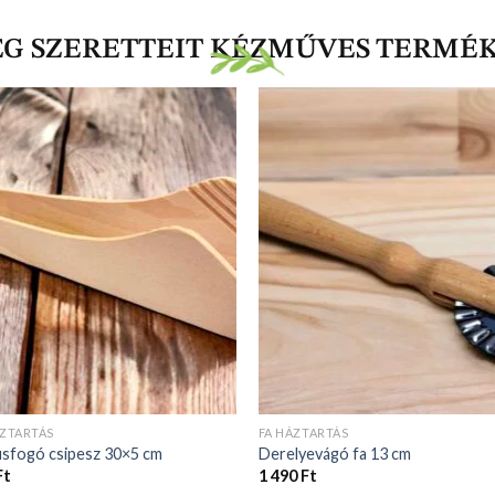
EG SZERETTEIT KÉZMŰVES TERMÉ
ÁZTARTÁS
FA HÁZTARTÁS
úsfogó csipesz 30×5 cm
Derelyevágó fa 13 cm
Ft
1 490
Ft