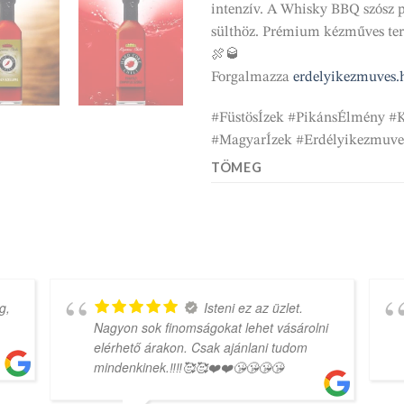
intenzív. A Whisky BBQ szósz p
sülthöz. Prémium kézműves term
🍖🥃
Forgalmazza
erdelyikezmuves.
#FüstösÍzek #PikánsÉlmény #
#MagyarÍzek #Erdélyikezmuve
TÖMEG
g,
Isteni ez az üzlet.
Nagyon sok finomságokat lehet vásárolni
elérhető árakon. Csak ajánlani tudom
mindenkinek.‼️‼️🥰🥰❤️❤️😘😘😘😘