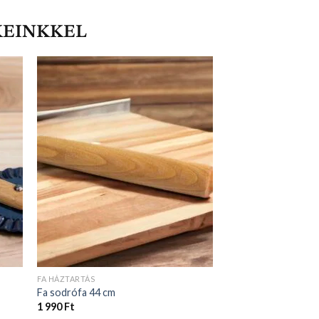
KEINKKEL
FA HÁZTARTÁS
Fa sodrófa 44 cm
1 990
Ft