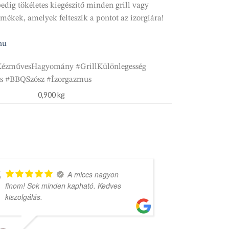
edig tökéletes kiegészítő minden grill vagy
ékek, amelyek felteszik a pontot az ízorgiára!
hu
KézművesHagyomány #GrillKülönlegesség
s #BBQSzósz #Ízorgazmus
0,900 kg
A miccs nagyon
finom! Sok minden kapható. Kedves
rengeteg vá
kiszolgálás.
árak.