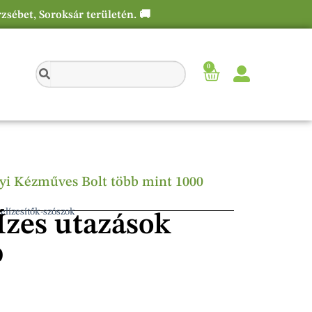
rzsébet, Soroksár területén. 🚚
0
élyi Kézműves Bolt több mint 1000
elízesítők-szószok
zes utazások
b