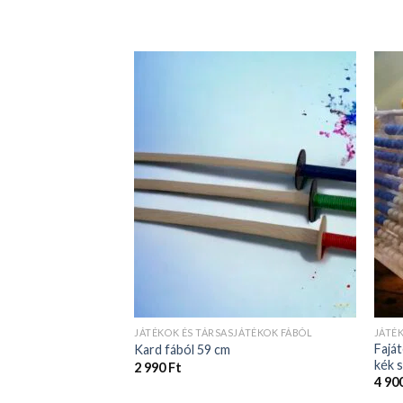
JÁTÉKOK ÉS TÁRSASJÁTÉKOK FÁBÓL
JÁTÉ
Faját
Kard fából 59 cm
kék 
2 990
Ft
4 90