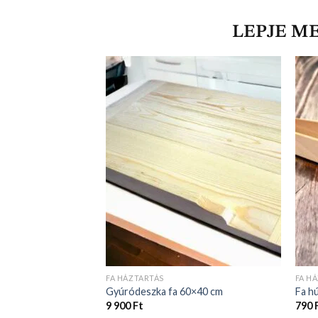
LEPJE M
FA HÁZTARTÁS
FA H
Gyúródeszka fa 60×40 cm
Fa h
9 900
Ft
790