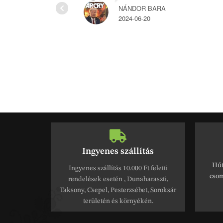
NÁNDOR BARA
2024-06-20
Ingyenes szállítás
Hűt
Ingyenes szállítás 10.000 Ft feletti
csom
rendelések esetén , Dunaharaszti,
Taksony, Csepel, Pesterzsébet, Soroksár
területén és környékén.