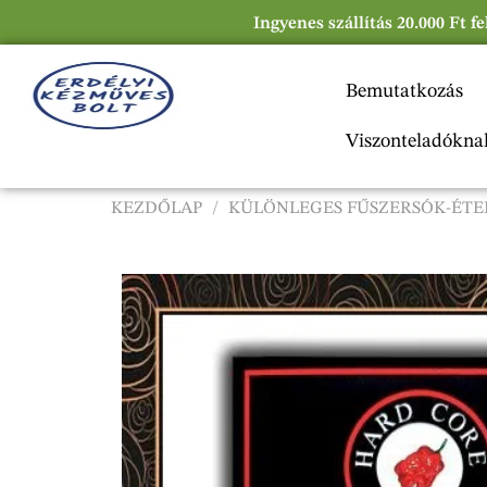
Ingyenes szállítás 20.000 Ft f
Bemutatkozás
Viszonteladókna
KEZDŐLAP
/
KÜLÖNLEGES FŰSZERSÓK-ÉTE