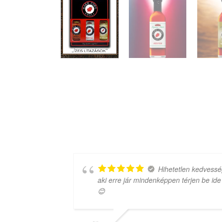
 amit
Hihetetlen kedvessé
aki erre jár mindenképpen térjen be ide
😊