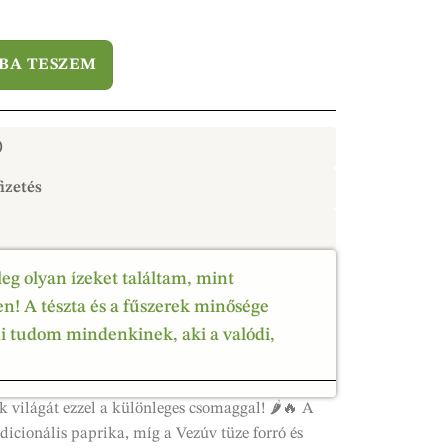
BA TESZEM
)
izetés
leg olyan ízeket találtam, mint
! A tészta és a fűszerek minősége
ni tudom mindenkinek, aki a valódi,
ek világát ezzel a különleges csomaggal! 🌶️🔥 A
dicionális paprika, míg a Vezúv tüze forró és