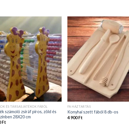
KOK ÉS TÁRSASJÁTÉKOK FÁBÓL
FA HÁZTARTÁS
ék számoló zsiráf piros, zöld és
Konyhai szett fából 8 db-os
színben 28X20 cm
4 900
Ft
0
Ft