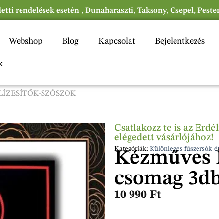
eletti rendelések esetén , Dunaharaszti, Taksony, Csepel, Peste
Webshop
Blog
Kapcsolat
Bejelentkezés
k
LÍZESÍTŐK-SZÓSZOK
Csatlakozz te is az Erd
elégedett vásárlójához!
Kategóriák:
Különleges fűszersók-ét
Kézműves Í
csomag 3d
10 990
Ft