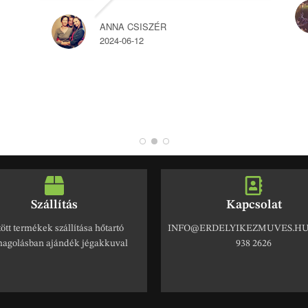
ANNA CSISZÉR
2024-06-12
Szállítás
Kapcsolat
ött termékek szállítása hőtartó
INFO@ERDELYIKEZMUVES.HU 
agolásban ajándék jégakkuval
938 2626