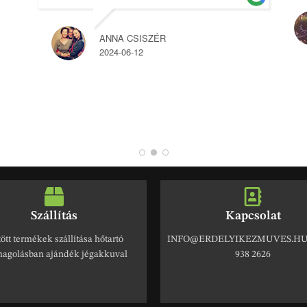
ANNA CSISZÉR
2024-06-12
Szállítás
Kapcsolat
ött termékek szállítása hőtartó
INFO@ERDELYIKEZMUVES.HU 
agolásban ajándék jégakkuval
938 2626