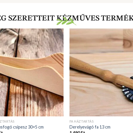
EG SZERETTEIT KÉZMŰVES TERMÉ
ÁZTARTÁS
FA HÁZTARTÁS
úsfogó csipesz 30×5 cm
Derelyevágó fa 13 cm
Ft
1 490
Ft