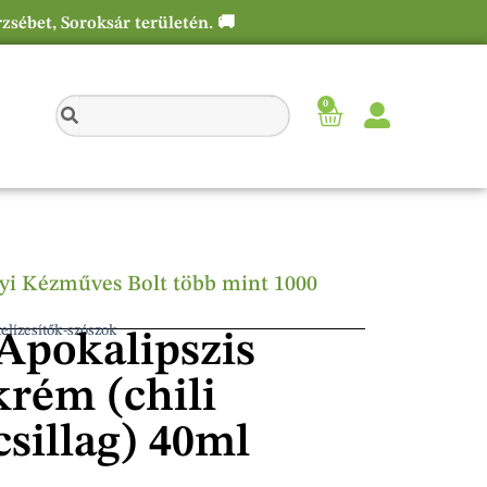
rzsébet, Soroksár területén. 🚚
0
élyi Kézműves Bolt több mint 1000
elízesítők-szószok
pokalipszis
krém (chili
csillag) 40ml