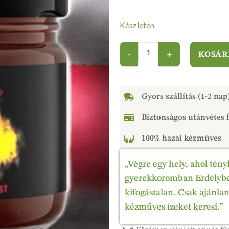
Készleten
KOSÁR
Gyors szállítás (1-2 nap
Biztonságos utánvétes f
100% hazai kézműves
„Végre egy hely, ahol tény
gyerekkoromban Erdélyben
kifogástalan. Csak ajánla
kézműves ízeket keresi.”