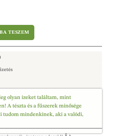
BA TESZEM
)
izetés
leg olyan ízeket találtam, mint
! A tészta és a fűszerek minősége
ni tudom mindenkinek, aki a valódi,