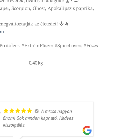
űszerkeverék, óvatosan adagold! 🌡️👩‍🍳
aper, Scorpion, Ghost, Apokalipszis paprika,
megváltoztatják az életedet! 🌟🔥
hu
irítóÍzek #ExtrémFűszer #SpiceLovers #Főzés
0,40 kg
A miccs nagyon
finom! Sok minden kapható. Kedves
rengeteg vá
kiszolgálás.
árak.