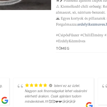
🔥🌶️ Főzéshez ajánlott csípős f
⚠️ Kiemelkedő chili erősség: Re
almaecet, só, nátrium-benzoát.
🌋 Egyes kortyok és pillanatok 
Forgalmazza;
erdelyikezmuves.
#CsípősFűszer #ChiliÉlmény #P
#ErdélyKézműves
TÖMEG
g,
Isteni ez az üzlet.
Nagyon sok finomságokat lehet vásárolni
elérhető árakon. Csak ajánlani tudom
mindenkinek.‼️‼️🥰🥰❤️❤️😘😘😘😘