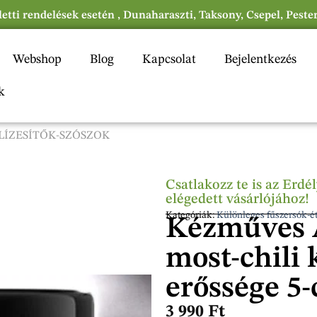
eletti rendelések esetén , Dunaharaszti, Taksony, Csepel, Peste
Webshop
Blog
Kapcsolat
Bejelentkezés
k
LÍZESÍTŐK-SZÓSZOK
Csatlakozz te is az Erd
elégedett vásárlójához!
Kategóriák:
Különleges fűszersók-ét
Kézműves A
most-chili 
erőssége 5-
3 990
Ft