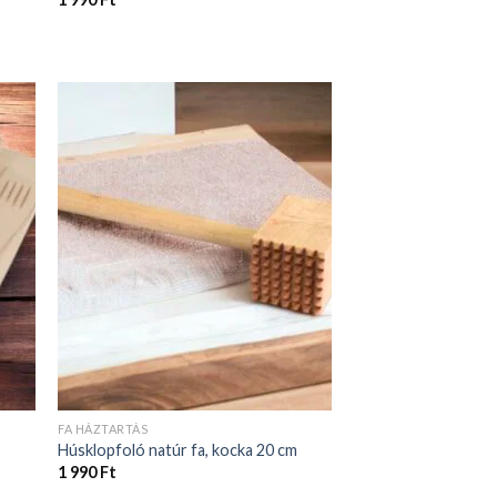
FA HÁZTARTÁS
Húsklopfoló natúr fa, kocka 20 cm
1 990
Ft