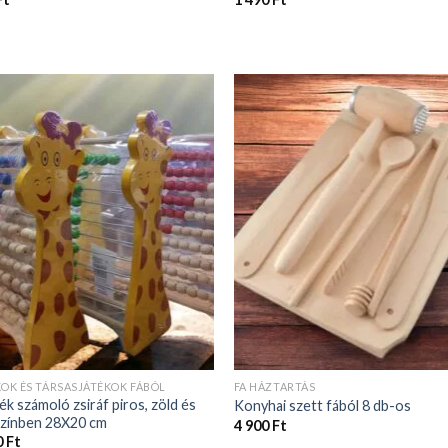
KOK ÉS TÁRSASJÁTÉKOK FÁBÓL
FA HÁZTARTÁS
ék számoló zsiráf piros, zöld és
Konyhai szett fából 8 db-os
színben 28X20 cm
4 900
Ft
0
Ft