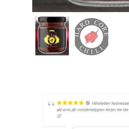
 amit
Hihetetlen kedvessé
aki erre jár mindenképpen térjen be ide
😊