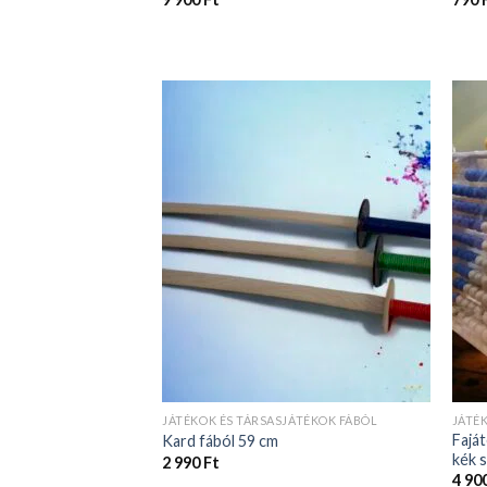
JÁTÉKOK ÉS TÁRSASJÁTÉKOK FÁBÓL
JÁTÉ
Faját
Kard fából 59 cm
kék 
2 990
Ft
4 90