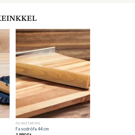
KEINKKEL
FA HÁZTARTÁS
Fa sodrófa 44 cm
1 990
Ft