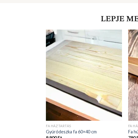
LEPJE M
FA HÁZTARTÁS
FA H
Gyúródeszka fa 60×40 cm
Fa h
9 900
Ft
790