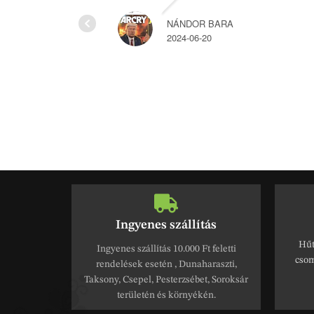
NÁNDOR BARA
2024-06-20
Ingyenes szállítás
Hűt
Ingyenes szállítás 10.000 Ft feletti
csom
rendelések esetén , Dunaharaszti,
Taksony, Csepel, Pesterzsébet, Soroksár
területén és környékén.