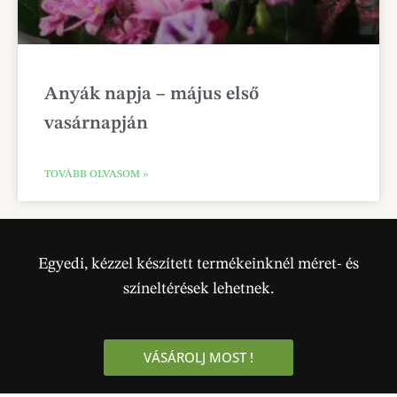
Anyák napja – május első
vasárnapján
TOVÁBB OLVASOM »
Egyedi, kézzel készített termékeinknél méret- és
színeltérések lehetnek.
VÁSÁROLJ MOST !