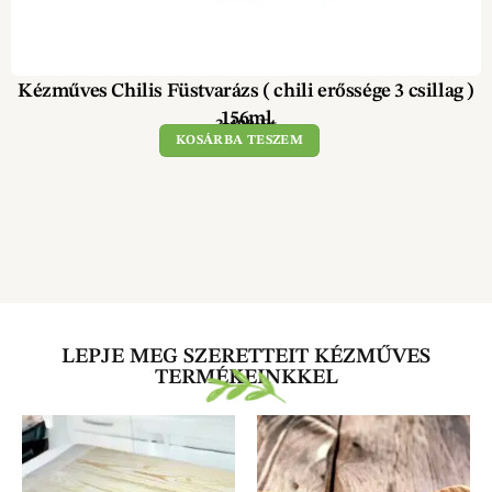
Kézműves Chilis Füstvarázs ( chili erőssége 3 csillag )
156ml
3 490
Ft
KOSÁRBA TESZEM
LEPJE MEG SZERETTEIT KÉZMŰVES
TERMÉKEINKKEL