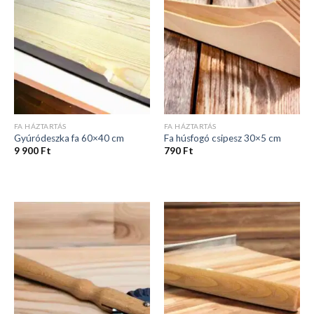
FA HÁZTARTÁS
FA HÁZTARTÁS
Gyúródeszka fa 60×40 cm
Fa húsfogó csipesz 30×5 cm
9 900
Ft
790
Ft