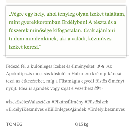
„Végre egy hely, ahol tényleg olyan ízeket találtam,
mint gyerekkoromban Erdélyben! A tészta és a
fűszerek minősége kifogástalan. Csak ajánlani
tudom mindenkinek, aki a valódi, kézműves
ízeket keresi.”
Fedezd fel a különleges ízeket és élményeket! 🌶️🔥 Az
Apokalipszis most sós kóstoló, a Habanero krém pikánssá
teszi az étkezéseket, míg a Füstmágia egyedi füstös élményt
nyújt. Ideális ajándék vagy saját élvezethez! 🎁✨
#ÍzekSzélesVálasztéka #PikánsÉlmény #FüstösÍzek
#ErdélyiKézműves #KülönlegesAjándék #Erdélyikezmuves
TÖMEG
0,15 kg