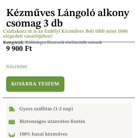
Kézműves Lángoló alkony
csomag 3 db
Csatlakozz te is az Erdélyi Kézműves Bolt több mint 1000
elégedett vásárlójához!
Kategóriák:
Különleges fűszersók-ételízesítők-szószok
9 900
Ft
Készleten
KOSÁRBA TESZEM
Gyors szállítás (1-2 nap)
Biztonságos utánvétes fizetés
100% hazai kézműves