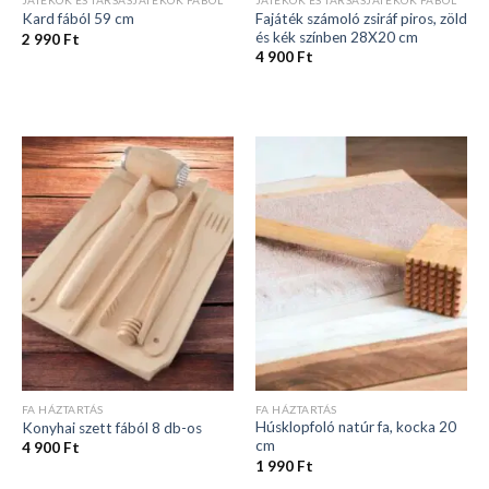
JÁTÉKOK ÉS TÁRSASJÁTÉKOK FÁBÓL
JÁTÉKOK ÉS TÁRSASJÁTÉKOK FÁBÓL
Fajáték számoló zsiráf piros, zöld
Kard fából 59 cm
és kék színben 28X20 cm
2 990
Ft
4 900
Ft
FA HÁZTARTÁS
FA HÁZTARTÁS
Húsklopfoló natúr fa, kocka 20
Konyhai szett fából 8 db-os
cm
4 900
Ft
1 990
Ft