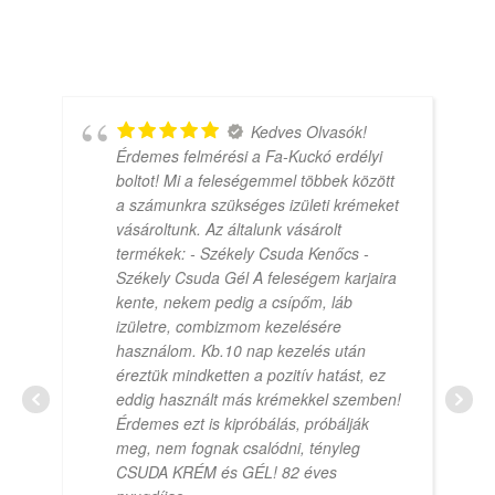
Kedves Olvasók!
Érdemes felmérési a Fa-Kuckó erdélyi
boltot! Mi a feleségemmel többek között
a számunkra szükséges izületi krémeket
vásároltunk. Az általunk vásárolt
termékek: - Székely Csuda Kenőcs -
Székely Csuda Gél A feleségem karjaira
kente, nekem pedig a csípőm, láb
izületre, combizmom kezelésére
használom. Kb.10 nap kezelés után
éreztük mindketten a pozitív hatást, ez
eddig használt más krémekkel szemben!
Érdemes ezt is kipróbálás, próbálják
meg, nem fognak csalódni, tényleg
CSUDA KRÉM és GÉL! 82 éves