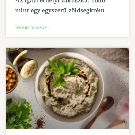
Az igazi erdélyi zakuszka: Több
mint egy egyszerű zöldségkrém
TOVÁBB OLVASOM »