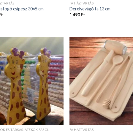
ÁZTARTÁS
FA HÁZTARTÁS
úsfogó csipesz 30×5 cm
Derelyevágó fa 13 cm
Ft
1 490
Ft
KOK ÉS TÁRSASJÁTÉKOK FÁBÓL
FA HÁZTARTÁS