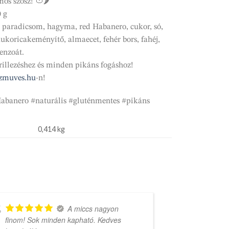
mos szósz! 🍅🌶️
0 g
 paradicsom, hagyma, red Habanero, cukor, só,
koricakeményítő, almaecet, fehér bors, fahéj,
enzoát.
grillezéshez és minden pikáns fogáshoz!
ezmuves.hu
-n!
abanero #naturális #gluténmentes #pikáns
0,414 kg
A miccs nagyon
finom! Sok minden kapható. Kedves
rengeteg vá