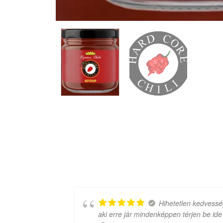
 amit
Hihetetlen kedvessé
aki erre jár mindenképpen térjen be ide