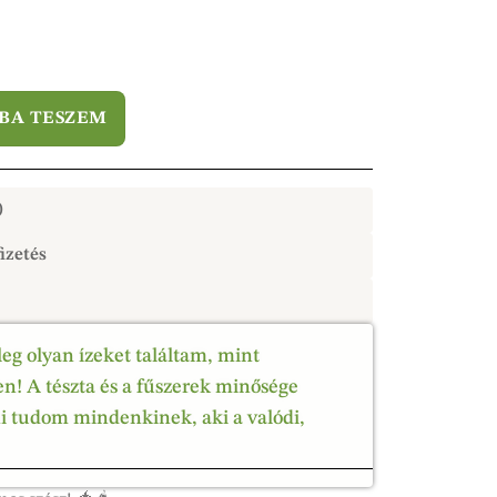
BA TESZEM
)
izetés
leg olyan ízeket találtam, mint
! A tészta és a fűszerek minősége
ni tudom mindenkinek, aki a valódi,