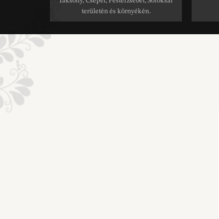
Taksony, Csepel, Pesterzsébet, Soroksár
területén és környékén.