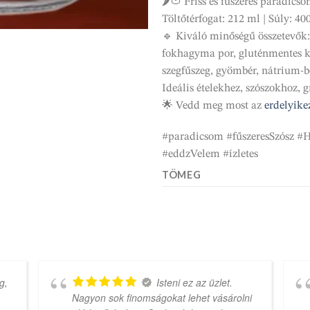
🌶️🍅 Friss és fűszeres paradicso
Töltőtérfogat: 212 ml | Súly: 40
🔹 Kiváló minőségű összetevők:
fokhagyma por, gluténmentes ku
szegfűszeg, gyömbér, nátrium-b
Ideális ételekhez, szószokhoz, 
🌟 Vedd meg most az
erdelyik
#paradicsom #fűszeresSzósz #H
#eddzVelem #ízletes
TÖMEG
g,
Isteni ez az üzlet.
Nagyon sok finomságokat lehet vásárolni