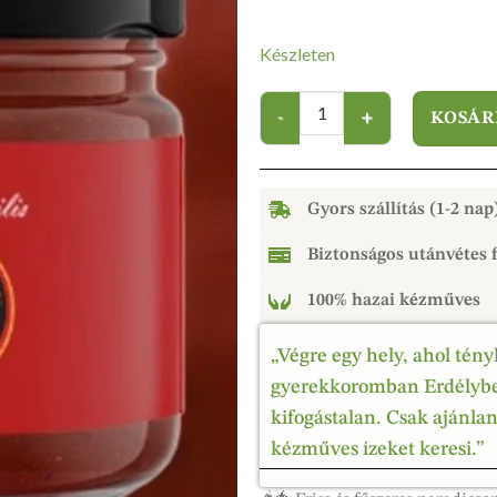
Készleten
KOSÁR
Gyors szállítás (1-2 nap
Biztonságos utánvétes f
100% hazai kézműves
„Végre egy hely, ahol tény
gyerekkoromban Erdélyben
kifogástalan. Csak ajánla
kézműves ízeket keresi.”