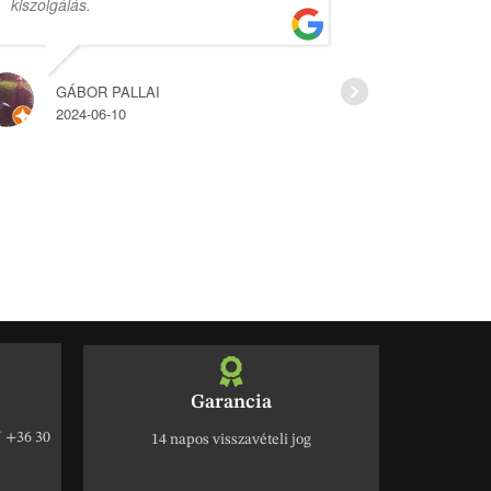
kiszolgálás.
árak.
GÁBOR PALLAI
HAJ
2024-06-10
2022
Garancia
+36 30
14 napos visszavételi jog