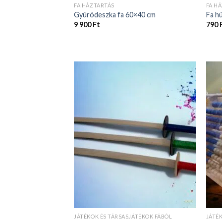
FA HÁZTARTÁS
FA H
Gyúródeszka fa 60×40 cm
Fa h
9 900
Ft
790
JÁTÉKOK ÉS TÁRSASJÁTÉKOK FÁBÓL
JÁTÉ