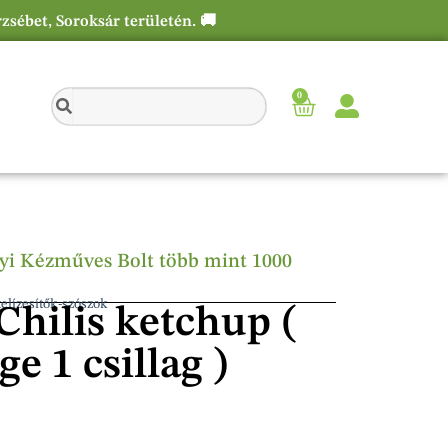
rzsébet, Soroksár területén. 🚚
0
élyi Kézműves Bolt több mint 1000
elízesítők-szószok
hilis ketchup (
ge 1 csillag )