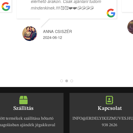
elérhető árakon. Csak ajánlani tudom
mindenkinek.‼️‼️🥰🥰❤️❤️😘😘😘😘
ANNA CSISZÉR
2024-06-12
Szállítás
Kapcsolat
ött termékek szállítása hőtartó
INFO@ERDELYIKEZMUVES.HU 
agolásban ajándék jégakkuval
938 2626