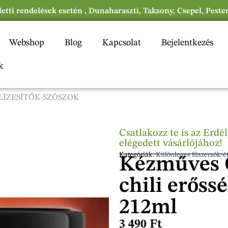
eletti rendelések esetén , Dunaharaszti, Taksony, Csepel, Peste
Webshop
Blog
Kapcsolat
Bejelentkezés
k
LÍZESÍTŐK-SZÓSZOK
Csatlakozz te is az Erd
elégedett vásárlójához!
Kategóriák:
Különleges fűszersók-ét
Kézműves C
chili erőssé
212ml
3 490
Ft