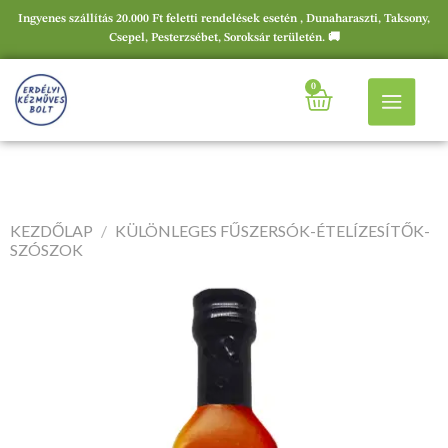
Ingyenes szállítás 20.000 Ft feletti rendelések esetén , Dunaharaszti, Taksony,
Csepel, Pesterzsébet, Soroksár területén. 🚚
0
KEZDŐLAP
/
KÜLÖNLEGES FŰSZERSÓK-ÉTELÍZESÍTŐK-
SZÓSZOK