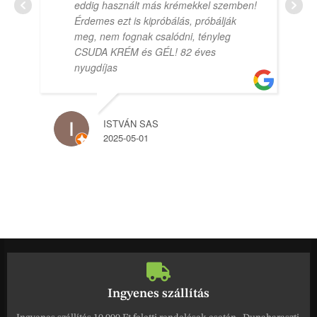
eddig használt más krémekkel szemben!
Érdemes ezt is kipróbálás, próbálják
meg, nem fognak csalódni, tényleg
CSUDA KRÉM és GÉL! 82 éves
nyugdíjas
ISTVÁN SAS
2025-05-01
Ingyenes szállítás