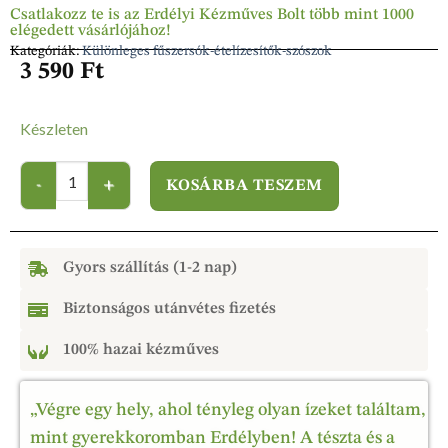
Csatlakozz te is az Erdélyi Kézműves Bolt több mint 1000
elégedett vásárlójához!
Kategóriák:
Különleges fűszersók-ételízesítők-szószok
3 590
Ft
Készleten
KOSÁRBA TESZEM
Gyors szállítás (1-2 nap)
Biztonságos utánvétes fizetés
100% hazai kézműves
„Végre egy hely, ahol tényleg olyan ízeket találtam,
mint gyerekkoromban Erdélyben! A tészta és a