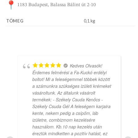
1183 Budapest, Balassa Bálint út 2-10
TÖMEG
0,1 kg
Kedves Olvasók!
Érdemes felmérési a Fa-Kuckó erdélyi
boltot! Mi a feleségemmel többek között
a számunkra szükséges izületi krémeket
vásároltunk. Az általunk vásárolt
termékek: - Székely Csuda Kenőcs -
Székely Csuda Gél A feleségem karjaira
kente, nekem pedig a csípőm, láb
izületre, combizmom kezelésére
használom. Kb.10 nap kezelés után
éreztük mindketten a pozitív hatást, ez