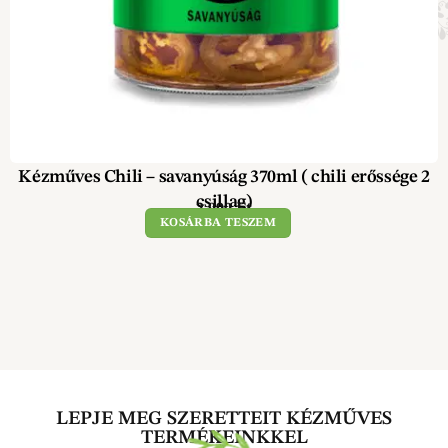
Kézműves Chili – savanyúság 370ml ( chili erőssége 2
csillag)
2 990
Ft
KOSÁRBA TESZEM
LEPJE MEG SZERETTEIT KÉZMŰVES
TERMÉKEINKKEL