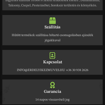
Ingyenes szállítás 10.000 Ft feletti rendelések esetén , Dunaharaszti,
Taksony, Csepel, Pesterzsébet, Soroksár területén és környékén.
Szállítás
Hűtött termékek szállítása hőtartó csomagolásban ajándék
jégakkuval
Kapcsolat
INFO@ERDELYIKEZMUVES.HU +36 30 938 2626
Garancia
14 napos visszavételi jog