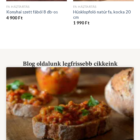
FA HÁZTARTÁS
FA HÁZTARTÁS
Húsklopfoló natúr fa, kocka 20
Konyhai szett fából 8 db-os
cm
4 900
Ft
1 990
Ft
Blog oldalunk legfrissebb cikkeink