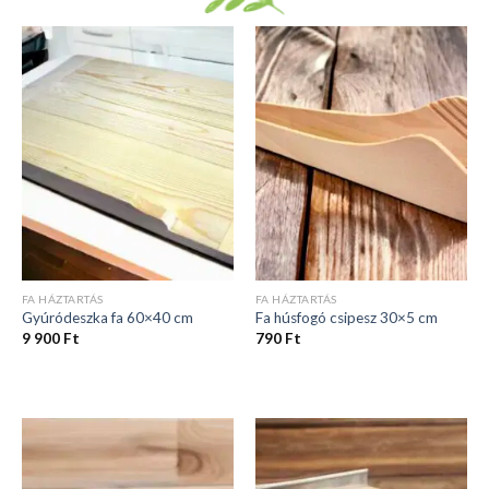
FA HÁZTARTÁS
FA HÁZTARTÁS
Gyúródeszka fa 60×40 cm
Fa húsfogó csipesz 30×5 cm
9 900
Ft
790
Ft