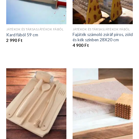
JÁTÉKOK ÉS TÁRSASJÁTÉKOK FÁBÓL
JÁTÉKOK ÉS TÁRSASJÁTÉKOK FÁBÓL
Fajáték számoló zsiráf piros, zöld
Kard fából 59 cm
és kék színben 28X20 cm
2 990
Ft
4 900
Ft