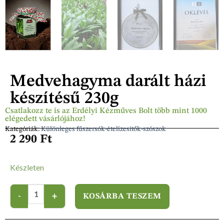
Medvehagyma darált házi
készítésű 230g
Csatlakozz te is az Erdélyi Kézműves Bolt több mint 1000
elégedett vásárlójához!
Kategóriák:
Különleges fűszersók-ételízesítők-szószok
2 290
Ft
Készleten
KOSÁRBA TESZEM