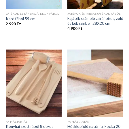
JÁTÉKOK ÉS TÁRSASJÁTÉKOK FÁBÓL
JÁTÉKOK ÉS TÁRSASJÁTÉKOK FÁBÓL
Fajáték számoló zsiráf piros, zöld
Kard fából 59 cm
és kék színben 28X20 cm
2 990
Ft
4 900
Ft
FA HÁZTARTÁS
FA HÁZTARTÁS
Húsklopfoló natúr fa, kocka 20
Konyhai szett fából 8 db-os