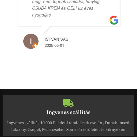
meg, nem fognak csalódni, tényleg
CSUDA KRÉM és GÉL! 82 éves
nyugdíjas
ISTVÁN SAS
2025-05-01
Ingyenes szállítás
Ingyenes szállítás 10.000 Ft feletti rendelések esetén , Dunaharaszti,
Taksony, Csepel, Pesterzsébet, Soroksár területén és környékén.