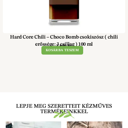
Hard Core Chili – Choco Bomb csokiszósz ( chili
erőssége: 3 csillag ) 100 ml
3 590
Ft
KOSÁRBA TESZEM
LEPJE MEG SZERETTEIT KÉZMŰVES
TERMÉKEINKKEL