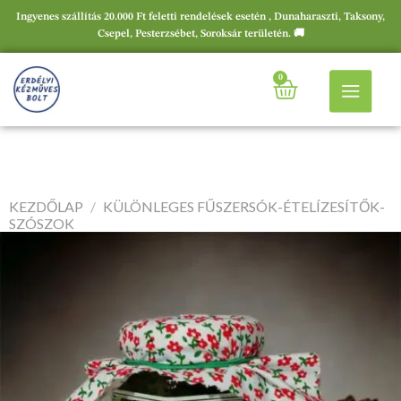
Ingyenes szállítás 20.000 Ft feletti rendelések esetén , Dunaharaszti, Taksony,
Csepel, Pesterzsébet, Soroksár területén. 🚚
0
KEZDŐLAP
/
KÜLÖNLEGES FŰSZERSÓK-ÉTELÍZESÍTŐK-
SZÓSZOK