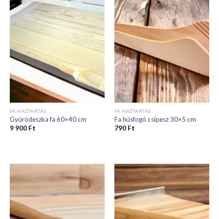
FA HÁZTARTÁS
FA HÁZTARTÁS
Gyúródeszka fa 60×40 cm
Fa húsfogó csipesz 30×5 cm
9 900
Ft
790
Ft