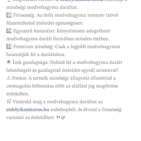
minőségi medvehagyma daráltat.
1️⃣ Frissesség: Az őrölt medvehagyma intenzív ízével
fűszerezheted ételeidet egészségesen.
2️⃣ Egyszerű használat: Kényelmesen adagolható
medvehagyma darált formában minden ételhez.
3️⃣ Prémium minőség: Csak a legjobb medvehagymát
használják fel a daráláshoz.
🌟 Ízek gazdagsága: Fedezd fel a medvehagyma darált
lehetőségeit és gazdagítsd ételeidet egyedi aromával!
⚠ Fontos: A termék minőségi állapotát ellenőrizd a
csomagolás felbontása előtt az elállási jog megőrzése
érdekében.
🛒 Vásárold meg a medvehagyma daráltat az
erdelyikezmuves.hu
webshopból, és élvezd a frissesség
varázsát az ételeidben! 🍴🌿