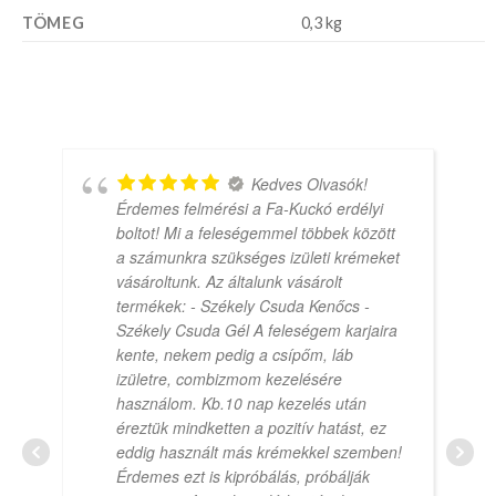
TÖMEG
0,3 kg
Kedves Olvasók!
Érdemes felmérési a Fa-Kuckó erdélyi
boltot! Mi a feleségemmel többek között
a számunkra szükséges izületi krémeket
vásároltunk. Az általunk vásárolt
termékek: - Székely Csuda Kenőcs -
Székely Csuda Gél A feleségem karjaira
kente, nekem pedig a csípőm, láb
izületre, combizmom kezelésére
használom. Kb.10 nap kezelés után
éreztük mindketten a pozitív hatást, ez
eddig használt más krémekkel szemben!
Érdemes ezt is kipróbálás, próbálják