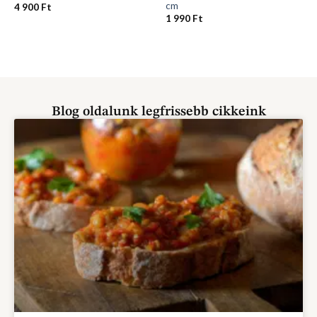
cm
4 900
Ft
1 990
Ft
Blog oldalunk legfrissebb cikkeink