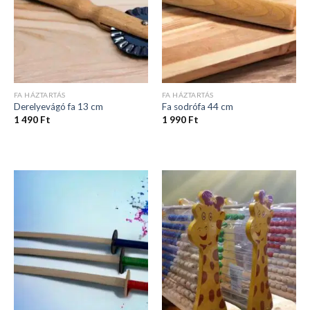
FA HÁZTARTÁS
FA HÁZTARTÁS
Derelyevágó fa 13 cm
Fa sodrófa 44 cm
1 490
Ft
1 990
Ft