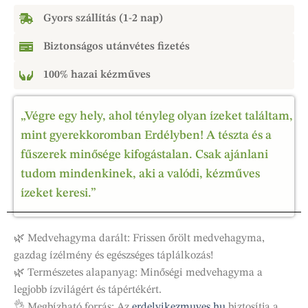
Gyors szállítás (1-2 nap)
Biztonságos utánvétes fizetés
100% hazai kézműves
„Végre egy hely, ahol tényleg olyan ízeket találtam,
mint gyerekkoromban Erdélyben! A tészta és a
fűszerek minősége kifogástalan. Csak ajánlani
tudom mindenkinek, aki a valódi, kézműves
ízeket keresi.”
🌿 Medvehagyma darált: Frissen őrölt medvehagyma,
gazdag ízélmény és egészséges táplálkozás!
🌿 Természetes alapanyag: Minőségi medvehagyma a
legjobb ízvilágért és tápértékért.
👌 Megbízható forrás: Az
erdelyikezmuves.hu
biztosítja a