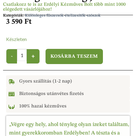
Csatlakozz te is az Erdélyi Kézműves Bolt több mint 1000
elégedett vásárlójához!
Kategóriák:
Különleges fűszersók-ételízesítők-szószok
3 590
Ft
Készleten
KOSÁRBA TESZEM
Gyors szállítás (1-2 nap)
Biztonságos utánvétes fizetés
100% hazai kézműves
„Végre egy hely, ahol tényleg olyan ízeket találtam,
mint gyerekkoromban Erdélyben! A tészta és a