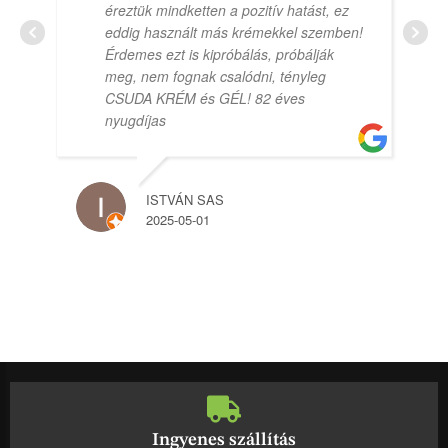
éreztük mindketten a pozitív hatást, ez
eddig használt más krémekkel szemben!
Érdemes ezt is kipróbálás, próbálják
meg, nem fognak csalódni, tényleg
CSUDA KRÉM és GÉL! 82 éves
nyugdíjas
ISTVÁN SAS
2025-05-01
Ingyenes szállítás