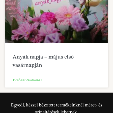
Anyák napja – május első
vasárnapján
TOVÁBB OLVASOM »
Egyedi, kézzel készített termékeinknél méret- és
színeltérések lehetnek.