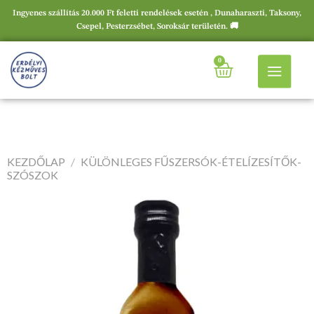
Ingyenes szállítás 20.000 Ft feletti rendelések esetén , Dunaharaszti, Taksony,
Csepel, Pesterzsébet, Soroksár területén. 🚚
0
KEZDŐLAP
/
KÜLÖNLEGES FŰSZERSÓK-ÉTELÍZESÍTŐK-
SZÓSZOK