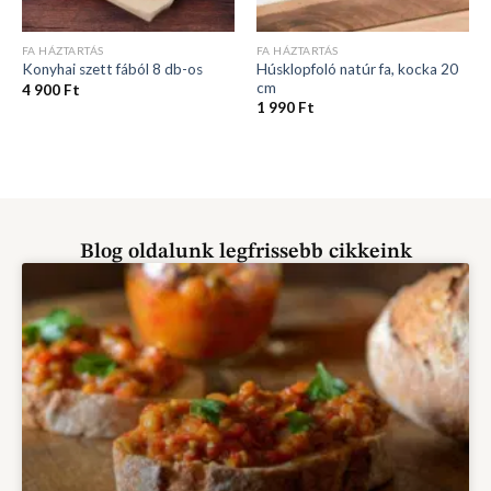
FA HÁZTARTÁS
FA HÁZTARTÁS
Húsklopfoló natúr fa, kocka 20
Konyhai szett fából 8 db-os
cm
4 900
Ft
1 990
Ft
Blog oldalunk legfrissebb cikkeink