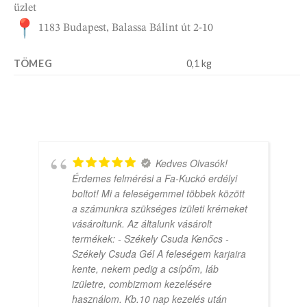
üzlet
1183 Budapest, Balassa Bálint út 2-10
TÖMEG
0,1 kg
Kedves Olvasók!
Érdemes felmérési a Fa-Kuckó erdélyi
boltot! Mi a feleségemmel többek között
a számunkra szükséges izületi krémeket
vásároltunk. Az általunk vásárolt
termékek: - Székely Csuda Kenőcs -
Székely Csuda Gél A feleségem karjaira
kente, nekem pedig a csípőm, láb
izületre, combizmom kezelésére
használom. Kb.10 nap kezelés után