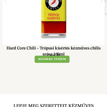
Hard Core Chili – Trópusi kísértés kézműves chilis
szósz 100ml
3 590
Ft
KOSÁRBA TESZEM
LEPJE MEG SZERETTEIT KÉZMŰVES