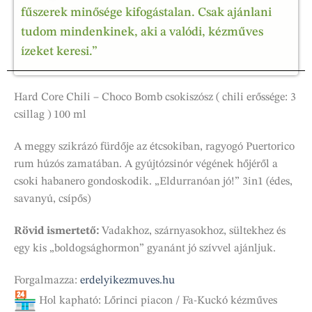
fűszerek minősége kifogástalan. Csak ajánlani
tudom mindenkinek, aki a valódi, kézműves
ízeket keresi.”
Hard Core Chili – Choco Bomb csokiszósz ( chili erőssége: 3
csillag ) 100 ml
A meggy szikrázó fürdője az étcsokiban, ragyogó Puertorico
rum húzós zamatában. A gyújtózsinór végének hőjéről a
csoki habanero gondoskodik. „Eldurranóan jó!” 3in1 (édes,
savanyú, csípős)
Rövid ismertető:
Vadakhoz, szárnyasokhoz, sültekhez és
egy kis „boldogsághormon” gyanánt jó szívvel ajánljuk.
Forgalmazza:
erdelyikezmuves.hu
Hol kapható: Lőrinci piacon / Fa-Kuckó kézműves