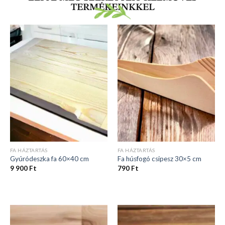
TERMÉKEINKKEL
FA HÁZTARTÁS
FA HÁZTARTÁS
Gyúródeszka fa 60×40 cm
Fa húsfogó csipesz 30×5 cm
9 900
Ft
790
Ft