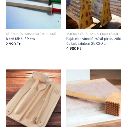
JÁTÉKOK ÉS TÁRSASJÁTÉKOK FÁBÓL
JÁTÉKOK ÉS TÁRSASJÁTÉKOK FÁBÓL
Fajáték számoló zsiráf piros, zöld
Kard fából 59 cm
és kék színben 28X20 cm
2 990
Ft
4 900
Ft