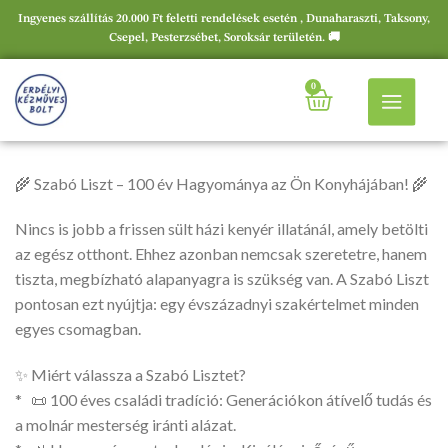
Ingyenes szállítás 20.000 Ft feletti rendelések esetén , Dunaharaszti, Taksony,
Csepel, Pesterzsébet, Soroksár területén. 🚚
0
🌾 Szabó Liszt – 100 év Hagyománya az Ön Konyhájában! 🌾
Nincs is jobb a frissen sült házi kenyér illatánál, amely betölti
az egész otthont. Ehhez azonban nemcsak szeretetre, hanem
tiszta, megbízható alapanyagra is szükség van. A Szabó Liszt
pontosan ezt nyújtja: egy évszázadnyi szakértelmet minden
egyes csomagban.
✨ Miért válassza a Szabó Lisztet?
* 📜 100 éves családi tradíció: Generációkon átívelő tudás és
a molnár mesterség iránti alázat.