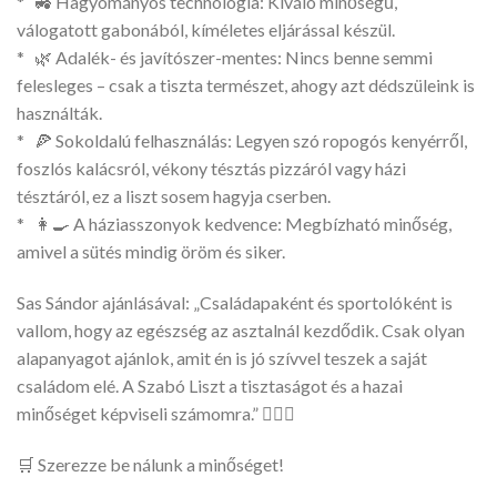
* 🚜 Hagyományos technológia: Kiváló minőségű,
válogatott gabonából, kíméletes eljárással készül.
* 🌿 Adalék- és javítószer-mentes: Nincs benne semmi
felesleges – csak a tiszta természet, ahogy azt dédszüleink is
használták.
* 🍕 Sokoldalú felhasználás: Legyen szó ropogós kenyérről,
foszlós kalácsról, vékony tésztás pizzáról vagy házi
tésztáról, ez a liszt sosem hagyja cserben.
* 👩‍🍳 A háziasszonyok kedvence: Megbízható minőség,
amivel a sütés mindig öröm és siker.
Sas Sándor ajánlásával: „Családapaként és sportolóként is
vallom, hogy az egészség az asztalnál kezdődik. Csak olyan
alapanyagot ajánlok, amit én is jó szívvel teszek a saját
családom elé. A Szabó Liszt a tisztaságot és a hazai
minőséget képviseli számomra.” 🏋️‍♂️🍞
🛒 Szerezze be nálunk a minőséget!