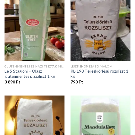
GLUTÉNMENTES ÉS HÁZI TÉSZTÁK MINDEN ÉTELHEZ
LISZT-SHOP SZABÓ MALOM
Le 5 Stagioni – Olasz
RL-190 Teljeskiőrlésű rozsliszt 1
gluténmentes pizzaliszt 1 kg
kg
3 890
Ft
790
Ft