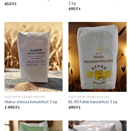
1 kg
650
Ft
690
Ft
LISZT-SHOP SZABÓ MALOM
LISZT-SHOP SZABÓ MALOM
Alakor ősbúza kenyérliszt 1 kg
BL-80 Fehér kenyérliszt 1 kg
1 490
Ft
690
Ft