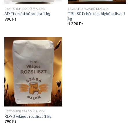
LISZT-SHOP SZABÓ MALOM
LISZT-SHOP SZABÓ MALOM
TBL-80 Fehér tönkölybúza liszt 1
AD Étkezési búzadara 1 kg
kg
990
Ft
1 290
Ft
LISZT-SHOP SZABÓ MALOM
RL-90 Világos rozsliszt 1 kg
790
Ft