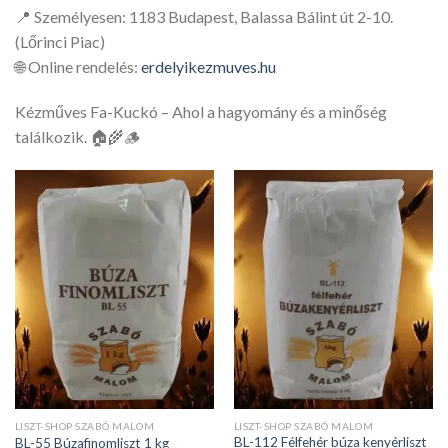
📍 Személyesen: 1183 Budapest, Balassa Bálint út 2-10.
(Lőrinci Piac)
🌐 Online rendelés:
erdelyikezmuves.hu
Kézműves Fa-Kuckó – Ahol a hagyomány és a minőség
találkozik. 🏠🌾🪵
LISZT-SHOP SZABÓ MALOM
LISZT-SHOP SZABÓ MALOM
BL-112 Félfehér búza kenyérliszt
BL-55 Búzafinomliszt 1 kg