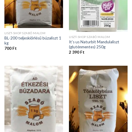
LISZT-SHOP SZABÓ MALOM
LISZT-SHOP SZABÓ MALOM
BL-200 teljeskiőrlésű búzaliszt 1
It’s us Naturbit Mandulaliszt
kg
(gluténmentes) 250g
700
Ft
2 390
Ft