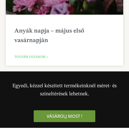
Anyák napja – május első
vasárnapján
TOVÁBB OLVASOM »
Egyedi, kézzel készített termékeinknél méret- és
színeltérések lehetnek.
VÁSÁROLJ MOST !