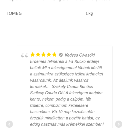
TÖMEG
1 kg
Kedves Olvasók!
Érdemes felmérési a Fa-Kuckó erdélyi
boltot! Mi a feleségemmel többek között
a számunkra szükséges izületi krémeket
vásároltunk. Az általunk vásárolt
termékek: - Székely Csuda Kenőcs -
Székely Csuda Gél A feleségem karjaira
kente, nekem pedig a csípőm, láb
izületre, combizmom kezelésére
használom. Kb.10 nap kezelés után
éreztük mindketten a pozitív hatást, ez
eddig használt más krémekkel szemben!