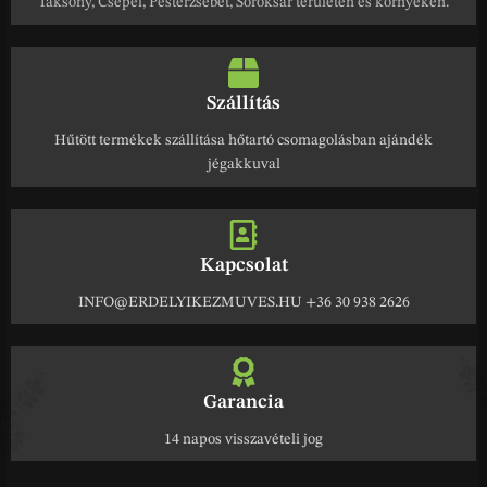
Taksony, Csepel, Pesterzsébet, Soroksár területén és környékén.
Szállítás
Hűtött termékek szállítása hőtartó csomagolásban ajándék
jégakkuval
Kapcsolat
INFO@ERDELYIKEZMUVES.HU +36 30 938 2626
Garancia
14 napos visszavételi jog