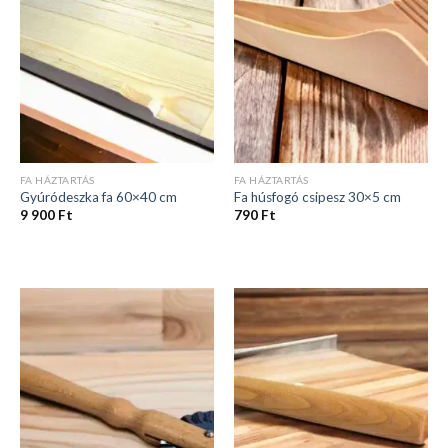
FA HÁZTARTÁS
FA HÁZTARTÁS
Gyúródeszka fa 60×40 cm
Fa húsfogó csipesz 30×5 cm
9 900
Ft
790
Ft