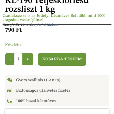
RL-190 Teljeskiőrlésű
rozsliszt 1 kg
Csatlakozz te is az Erdélyi Kézműves Bolt több mint 1000
elégedett vásárlójához!
Kategóriák:
Liszt-Shop Szabó Malom
790
Ft
Készleten
KOSÁRBA TESZEM
Gyors szállítás (1-2 nap)
Biztonságos utánvétes fizetés
100% hazai kézműves