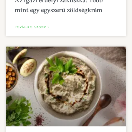
Az igazi erdélyi zakuszka: Több
mint egy egyszerű zöldségkrém
TOVÁBB OLVASOM »