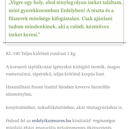
„Végre egy hely, ahol tényleg olyan ízeket találtam,
mint gyerekkoromban Erdélyben! A tészta és a
fűszerek minősége kifogástalan. Csak ajánlani
tudom mindenkinek, aki a valódi, kézműves
ízeket keresi.”
RL-190 Teljes kiőrlésű rozsliszt 1 kg
A korszerű táplálkozási igényeket kielégítő termék, magas
rosttartalmú, tápértékű, teljes kiőrlésű korpás liszt.
Használható finom liszttel felesben keverve bármiféle
süteményhez,
kenyérsütéshez, nokedlikészítéshez, akár tésztagyúráshoz is.
Fedezd fel az
erdelyikezmuves.hu
kínálatát! #egészséges
#tápláló #házi #naturális #gluténmentes #kényeztetés