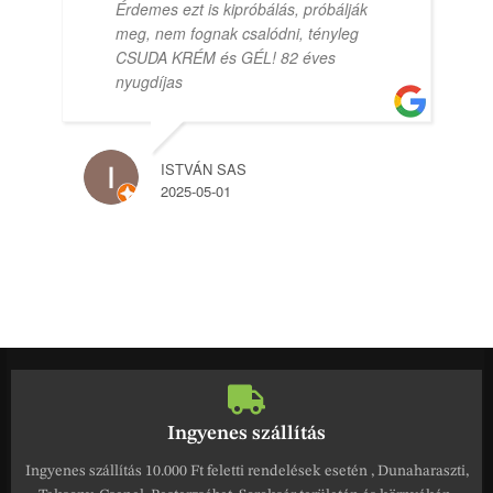
Érdemes ezt is kipróbálás, próbálják
meg, nem fognak csalódni, tényleg
CSUDA KRÉM és GÉL! 82 éves
nyugdíjas
ISTVÁN SAS
2025-05-01
Ingyenes szállítás
Ingyenes szállítás 10.000 Ft feletti rendelések esetén , Dunaharaszti,