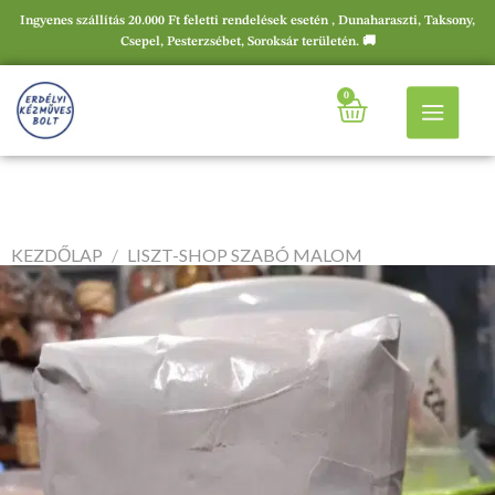
Ingyenes szállítás 20.000 Ft feletti rendelések esetén , Dunaharaszti, Taksony,
Csepel, Pesterzsébet, Soroksár területén. 🚚
0
KEZDŐLAP
/
LISZT-SHOP SZABÓ MALOM