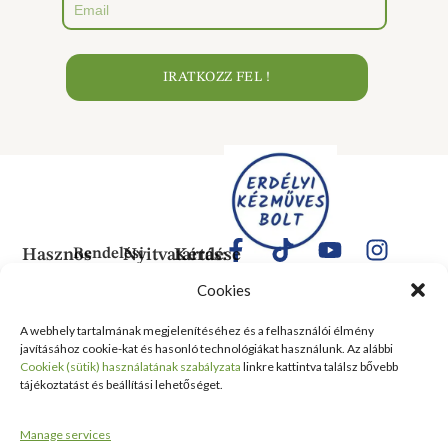
IRATKOZZ FEL !
Hasznos
Rendelési
Nyitvatartás:
Kérdése
Információk
Információk
Van?
Hétfő:
Cookies
ÁLTALÁNOS
Rólunk
ZÁRVA
1183
SZERZŐDÉSI
Kedd:
Budapest
Kapcsolat
A webhely tartalmának megjelenítéséhez és a felhasználói élmény
FELTÉTELEK
6:00–
Balassa
javításához cookie-kat és hasonló technológiákat használunk. Az alábbi
Tanusítványok
16:00
Bálint
Szállítási
Cookiek (sütik) használatának szabályzata
linkre kattintva találsz bővebb
és
Szerda:
utca 1-
tájékoztatást és beállítási lehetőséget.
információ
Kitüntetések
6:00–
10 Szent
Nyilatkozat
16:00
Lőrinc
Kiemelt
Manage services
elálláshoz
Csütörtök:
Vásárcsarnok
értékesítési