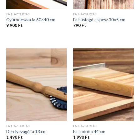
FA HÁZTARTÁS
FA HÁZTARTÁS
Gyúródeszka fa 60×40 cm
Fa húsfogó csipesz 30×5 cm
9 900
Ft
790
Ft
FA HÁZTARTÁS
FA HÁZTARTÁS
Derelyevágó fa 13 cm
Fa sodrófa 44 cm
1 490
Ft
1 990
Ft