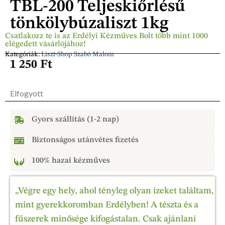
TBL-200 Teljeskiőrlésű
tönkölybúzaliszt 1kg
Csatlakozz te is az Erdélyi Kézműves Bolt több mint 1000
elégedett vásárlójához!
Kategóriák:
Liszt-Shop Szabó Malom
1 250
Ft
Elfogyott
Gyors szállítás (1-2 nap)
Biztonságos utánvétes fizetés
100% hazai kézműves
„Végre egy hely, ahol tényleg olyan ízeket találtam,
mint gyerekkoromban Erdélyben! A tészta és a
fűszerek minősége kifogástalan. Csak ajánlani