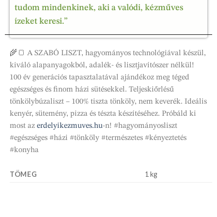
tudom mindenkinek, aki a valódi, kézműves
ízeket keresi.”
🌾🍞 A SZABÓ LISZT, hagyományos technológiával készül,
kiváló alapanyagokból, adalék- és lisztjavítószer nélkül!
100 év generációs tapasztalatával ajándékoz meg téged
egészséges és finom házi sütésekkel. Teljeskiőrlésű
tönkölybúzaliszt – 100% tiszta tönköly, nem keverék. Ideális
kenyér, sütemény, pizza és tészta készítéséhez. Próbáld ki
most az
erdelyikezmuves.hu
-n! #hagyományosliszt
#egészséges #házi #tönköly #természetes #kényeztetés
#konyha
TÖMEG
1 kg