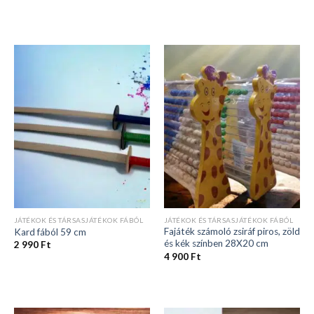
JÁTÉKOK ÉS TÁRSASJÁTÉKOK FÁBÓL
JÁTÉKOK ÉS TÁRSASJÁTÉKOK FÁBÓL
Fajáték számoló zsiráf piros, zöld
Kard fából 59 cm
és kék színben 28X20 cm
2 990
Ft
4 900
Ft