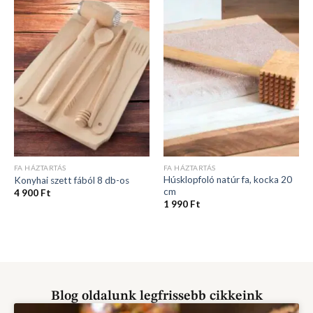
FA HÁZTARTÁS
FA HÁZTARTÁS
Húsklopfoló natúr fa, kocka 20
Konyhai szett fából 8 db-os
cm
4 900
Ft
1 990
Ft
Blog oldalunk legfrissebb cikkeink