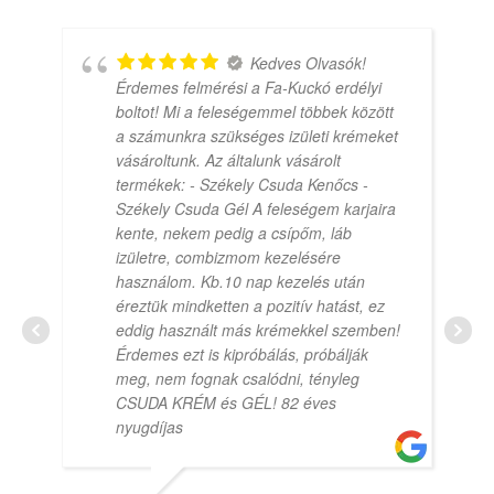
Kedves Olvasók!
Érdemes felmérési a Fa-Kuckó erdélyi
boltot! Mi a feleségemmel többek között
a számunkra szükséges izületi krémeket
vásároltunk. Az általunk vásárolt
termékek: - Székely Csuda Kenőcs -
Székely Csuda Gél A feleségem karjaira
kente, nekem pedig a csípőm, láb
izületre, combizmom kezelésére
használom. Kb.10 nap kezelés után
éreztük mindketten a pozitív hatást, ez
eddig használt más krémekkel szemben!
Érdemes ezt is kipróbálás, próbálják
meg, nem fognak csalódni, tényleg
CSUDA KRÉM és GÉL! 82 éves
nyugdíjas