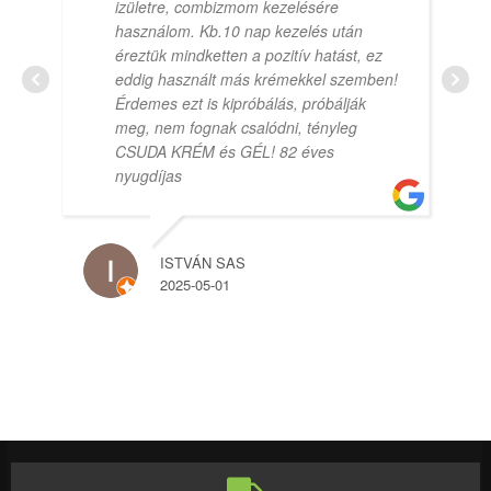
izületre, combizmom kezelésére
használom. Kb.10 nap kezelés után
éreztük mindketten a pozitív hatást, ez
eddig használt más krémekkel szemben!
Érdemes ezt is kipróbálás, próbálják
meg, nem fognak csalódni, tényleg
CSUDA KRÉM és GÉL! 82 éves
nyugdíjas
ISTVÁN SAS
2025-05-01