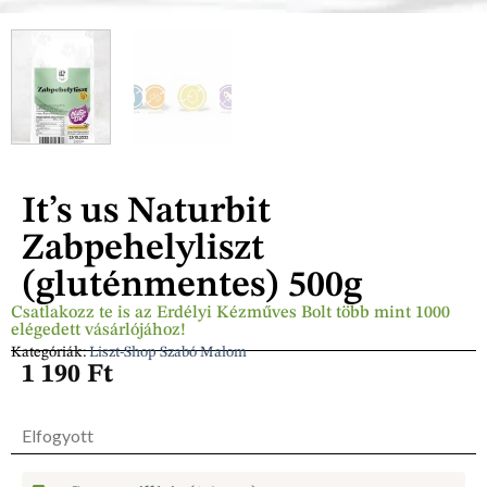
It’s us Naturbit
Zabpehelyliszt
(gluténmentes) 500g
Csatlakozz te is az Erdélyi Kézműves Bolt több mint 1000
elégedett vásárlójához!
Kategóriák:
Liszt-Shop Szabó Malom
1 190
Ft
Elfogyott