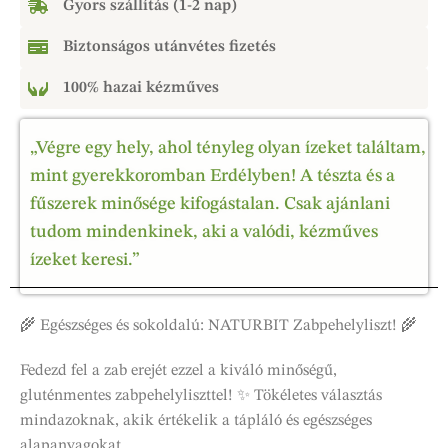
Gyors szállítás (1-2 nap)
Biztonságos utánvétes fizetés
100% hazai kézműves
„Végre egy hely, ahol tényleg olyan ízeket találtam,
mint gyerekkoromban Erdélyben! A tészta és a
fűszerek minősége kifogástalan. Csak ajánlani
tudom mindenkinek, aki a valódi, kézműves
ízeket keresi.”
🌾 Egészséges és sokoldalú: NATURBIT Zabpehelyliszt! 🌾
Fedezd fel a zab erejét ezzel a kiváló minőségű,
gluténmentes zabpehelyliszttel! ✨ Tökéletes választás
mindazoknak, akik értékelik a tápláló és egészséges
alapanyagokat.