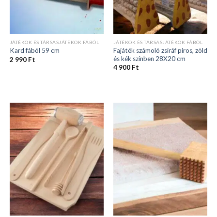
JÁTÉKOK ÉS TÁRSASJÁTÉKOK FÁBÓL
JÁTÉKOK ÉS TÁRSASJÁTÉKOK FÁBÓL
Fajáték számoló zsiráf piros, zöld
Kard fából 59 cm
és kék színben 28X20 cm
2 990
Ft
4 900
Ft