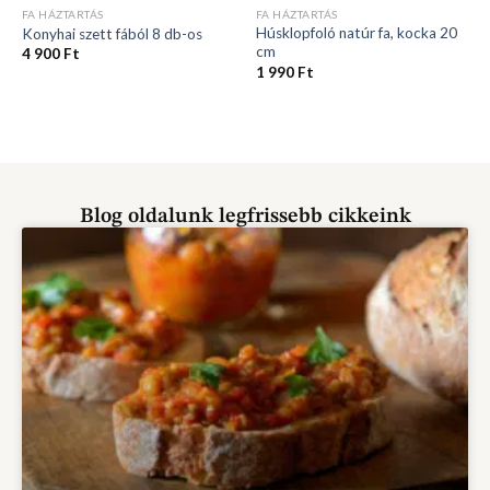
FA HÁZTARTÁS
FA HÁZTARTÁS
Húsklopfoló natúr fa, kocka 20
Konyhai szett fából 8 db-os
cm
4 900
Ft
1 990
Ft
Blog oldalunk legfrissebb cikkeink