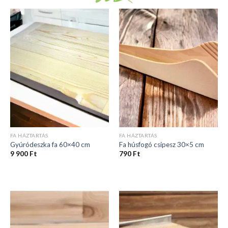
FA HÁZTARTÁS
FA HÁZTARTÁS
Gyúródeszka fa 60×40 cm
Fa húsfogó csipesz 30×5 cm
9 900
Ft
790
Ft