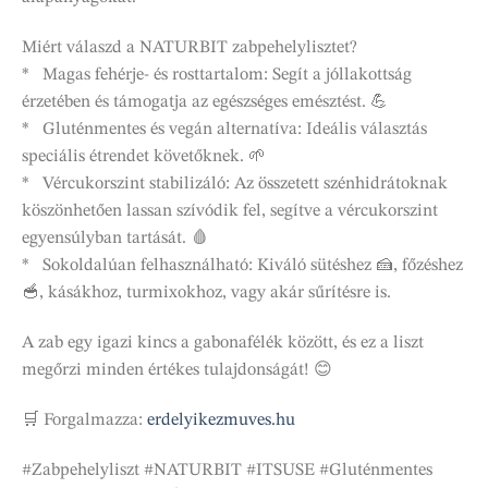
Miért válaszd a NATURBIT zabpehelylisztet?
* Magas fehérje- és rosttartalom: Segít a jóllakottság
érzetében és támogatja az egészséges emésztést. 💪
* Gluténmentes és vegán alternatíva: Ideális választás
speciális étrendet követőknek. 🌱
* Vércukorszint stabilizáló: Az összetett szénhidrátoknak
köszönhetően lassan szívódik fel, segítve a vércukorszint
egyensúlyban tartását. 🩸
* Sokoldalúan felhasználható: Kiváló sütéshez 🍰, főzéshez
🥣, kásákhoz, turmixokhoz, vagy akár sűrítésre is.
A zab egy igazi kincs a gabonafélék között, és ez a liszt
megőrzi minden értékes tulajdonságát! 😊
🛒 Forgalmazza:
erdelyikezmuves.hu
#Zabpehelyliszt #NATURBIT #ITSUSE #Gluténmentes