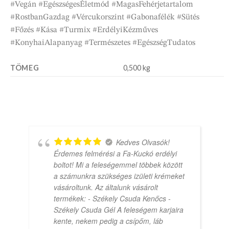
#Vegán #EgészségesÉletmód #MagasFehérjetartalom
#RostbanGazdag #Vércukorszint #Gabonafélék #Sütés
#Főzés #Kása #Turmix #ErdélyiKézműves
#KonyhaiAlapanyag #Természetes #EgészségTudatos
TÖMEG
0,500 kg
Kedves Olvasók!
Érdemes felmérési a Fa-Kuckó erdélyi
boltot! Mi a feleségemmel többek között
a számunkra szükséges izületi krémeket
vásároltunk. Az általunk vásárolt
termékek: - Székely Csuda Kenőcs -
Székely Csuda Gél A feleségem karjaira
kente, nekem pedig a csípőm, láb