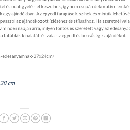
tel és odafigyeléssel készülnek, így nem csupán dekoratív elemké
k egy ajándékban. Az egyedi faragások, színek és minták lehetővé
n passzol az ajándékozott ízléséhez és stílusához. Ha szeretnél val
 minden napján arra, milyen fontos és szeretett vagy az édesanyá
 fatáblák kínálatát, és válassz egyedi és bensőséges ajándékot
bla-edesanyamnak-27x24cm/
×28 cm