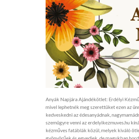
Anyák Napjára Ajándékötlet: Erdélyi Kézm
mivel lephetnék meg szerettüket ezen az ün
kedveskedni az édesanyádnak, nagymamádna
szemügyre venni az erdelyikezmuves.hu kíná
kézműves fatáblák közül, melyek kiváló ötl
gyönyörűek és egyediek, de magukban hordo