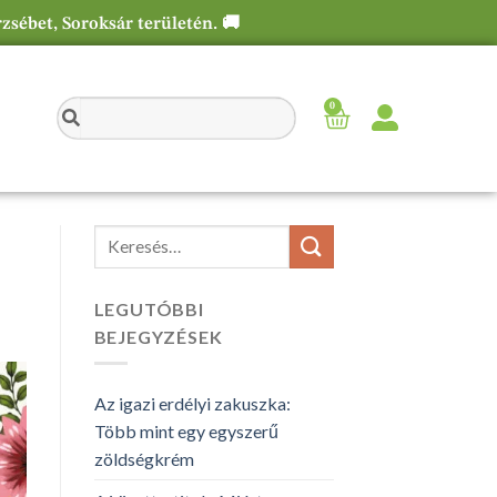
rzsébet, Soroksár területén. 🚚
0
LEGUTÓBBI
BEJEGYZÉSEK
Az igazi erdélyi zakuszka:
Több mint egy egyszerű
zöldségkrém