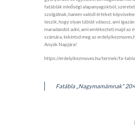
fatáblák minőségi alapanyagokból, szeretet
szolgálnak, hanem valódi értéket képviselne
teszik, hogy olyan táblát válassz, ami igazá
maradandót adni, ami emlékezteti majd az év
számára, tekintsd meg az erdelyikezmuves.hu
Anyák Napjára!
https://erdelyikezmuves.hu/termek/fa-ta
Fatábla „Nagymamámnak” 20