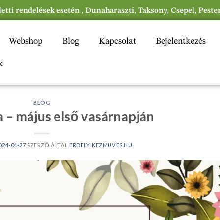
eletti rendelések esetén , Dunaharaszti, Taksony, Csepel, Peste
Webshop
Blog
Kapcsolat
Bejelentkezés
k
BLOG
 – május első vasárnapján
024-04-27
SZERZŐ ÁLTAL
ERDELYIKEZMUVES.HU