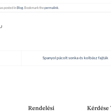
as posted in
Blog
. Bookmark the
permalink
.
U
Spanyol pácolt sonka és kolbász fajták
Rendelési
Kérdése