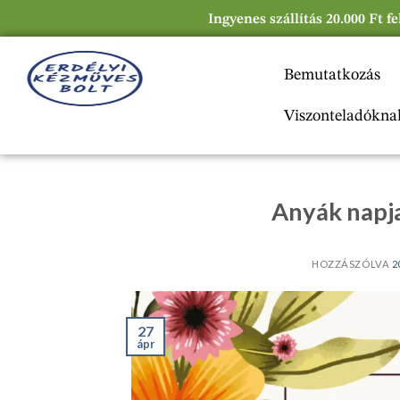
Ingyenes szállítás 20.000 Ft f
Bemutatkozás
Viszonteladókna
Anyák napja
HOZZÁSZÓLVA
2
27
ápr