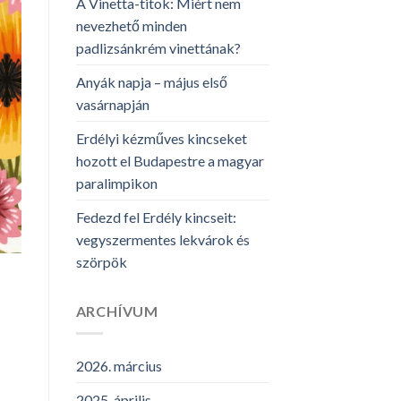
A Vinetta-titok: Miért nem
nevezhető minden
padlizsánkrém vinettának?
Anyák napja – május első
vasárnapján
Erdélyi kézműves kincseket
hozott el Budapestre a magyar
paralimpikon
Fedezd fel Erdély kincseit:
vegyszermentes lekvárok és
szörpök
ARCHÍVUM
2026. március
2025. április