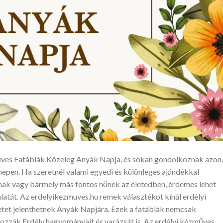
űves Fatáblák Közeleg Anyák Napja, és sokan gondolkoznak azon,
nepen. Ha szeretnél valami egyedi és különleges ajándékkal
k vagy bármely más fontos nőnek az életedben, érdemes lehet
latát. Az erdelyikezmuves.hu remek választékot kínál erdélyi
etet jelenthetnek Anyák Napjára. Ezek a fatáblák nemcsak
zzák Erdély hagyományait és varázsát is. Az erdélyi kézműves