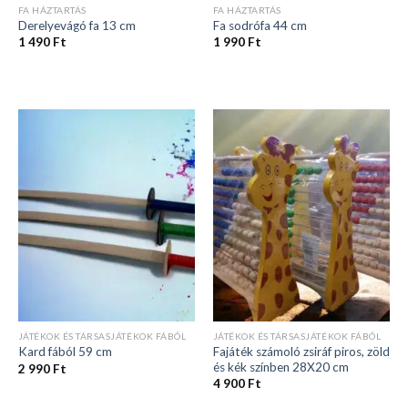
FA HÁZTARTÁS
FA HÁZTARTÁS
Derelyevágó fa 13 cm
Fa sodrófa 44 cm
1 490
Ft
1 990
Ft
JÁTÉKOK ÉS TÁRSASJÁTÉKOK FÁBÓL
JÁTÉKOK ÉS TÁRSASJÁTÉKOK FÁBÓL
Fajáték számoló zsiráf piros, zöld
Kard fából 59 cm
és kék színben 28X20 cm
2 990
Ft
4 900
Ft