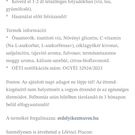
* Keverd el 1-2 dl tetszőleges folyadékban (víz, tea,
gyümölcslé).
* Használat előtt felrázandó!
Termék információ:
* Összetevők: tisztított víz, Növényi glicerin, C-vitamin
(Na-L-aszkorbát, L-aszkorbinsav), céklagyökér kivonat,
szójalecitin, ízjavító aroma, fulvosav, természetazonos
meggy aroma, kálium-szorbát, citrus-bioflavonoid.
* OÉTI notifikációs szám: OGYÉI 32924/2023
Fontos: Az ajánlott napi adagot ne lépje túl! Az étrend-
kiegészítő nem helyettesíti a vegyes étrendet és az egészséges
életmódot. Felbontás után hűtőben tárolandó és 3 hónapon
belül elfogyasztandó!
A terméket forgalmazza:
erdelyikezmuves.hu
Személyesen is átveheted a Lőrinci Piacon: