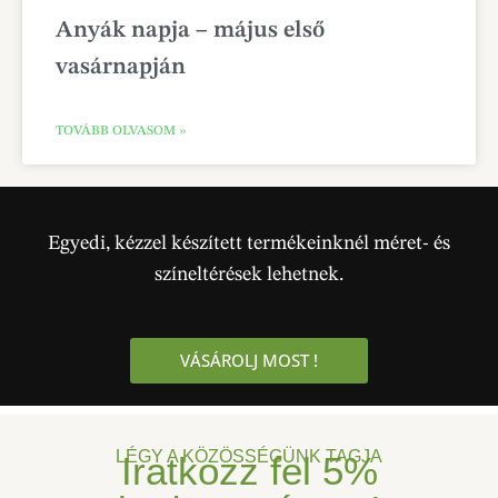
Anyák napja – május első
vasárnapján
TOVÁBB OLVASOM »
Egyedi, kézzel készített termékeinknél méret- és
színeltérések lehetnek.
VÁSÁROLJ MOST !
LÉGY A KÖZÖSSÉGÜNK TAGJA
Iratkozz fel
5%