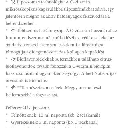
* 🚀 Liposzómás technológia: A C-vitamin
mikroszkopikus kapszulákba (liposzómákba) zárva, így
jelentősen megnő az aktív hatóanyagok felszívódása a
bélrendszerben.
* 🍊 Többszörös hatékonyság: A C-vitamin hozzájárul az
immunrendszer normál működéséhez, védi a sejteket az
oxidatív stresszel szemben, csökkenti a fáradtságot,
támogatja az idegrendszert és a kollagén képződést.
* 🌿 Bioflavonoidokkal: A termékben található citrus-
bioflavonoidok tovább fokozzák a C-vitamin biológiai
hasznosulását, ahogyan Szent-Györgyi Albert Nobel-díjas
orvosunk is kiemelte.
* 🍓 **Természetazonos ízek: Meggy aroma teszi
kellemesebbé a fogyasztást.
Felhasználási javaslat:
* Felnőtteknek: 10 ml naponta (kb. 2 teáskanál)
* Gyerekeknek: 5 ml naponta (kb. 1 teáskanál)