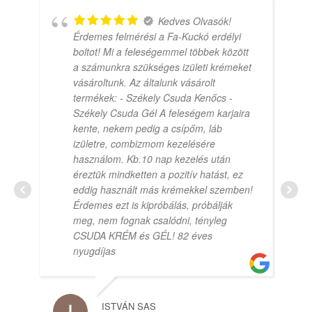
Kedves Olvasók!
Érdemes felmérési a Fa-Kuckó erdélyi
boltot! Mi a feleségemmel többek között
a számunkra szükséges izületi krémeket
vásároltunk. Az általunk vásárolt
termékek: - Székely Csuda Kenőcs -
Székely Csuda Gél A feleségem karjaira
kente, nekem pedig a csípőm, láb
izületre, combizmom kezelésére
használom. Kb.10 nap kezelés után
éreztük mindketten a pozitív hatást, ez
eddig használt más krémekkel szemben!
Érdemes ezt is kipróbálás, próbálják
meg, nem fognak csalódni, tényleg
CSUDA KRÉM és GÉL! 82 éves
nyugdíjas
ISTVÁN SAS