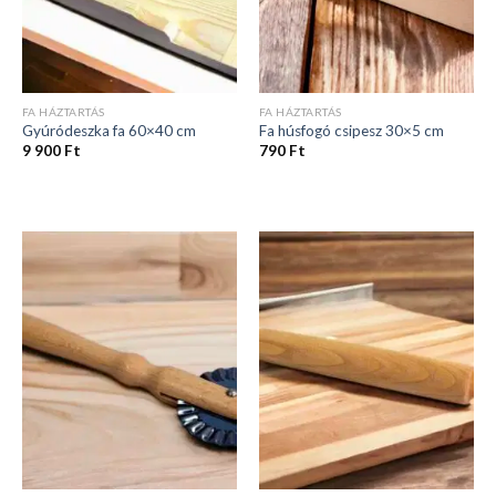
FA HÁZTARTÁS
FA HÁZTARTÁS
Gyúródeszka fa 60×40 cm
Fa húsfogó csipesz 30×5 cm
9 900
Ft
790
Ft