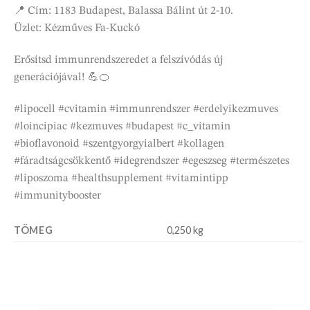
📍 Cím: 1183 Budapest, Balassa Bálint út 2-10.
Üzlet: Kézműves Fa-Kuckó
Erősítsd immunrendszeredet a felszívódás új
generációjával! 💪🍊
#lipocell #cvitamin #immunrendszer #erdelyikezmuves
#loincipiac #kezmuves #budapest #c_vitamin
#bioflavonoid #szentgyorgyialbert #kollagen
#fáradtságcsökkentő #idegrendszer #egeszseg #természetes
#liposzoma #healthsupplement #vitamintipp
#immunitybooster
TÖMEG
0,250 kg