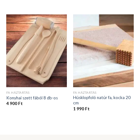
FA HÁZTARTÁS
FA HÁZTARTÁS
Húsklopfoló natúr fa, kocka 20
Konyhai szett fából 8 db-os
cm
4 900
Ft
1 990
Ft