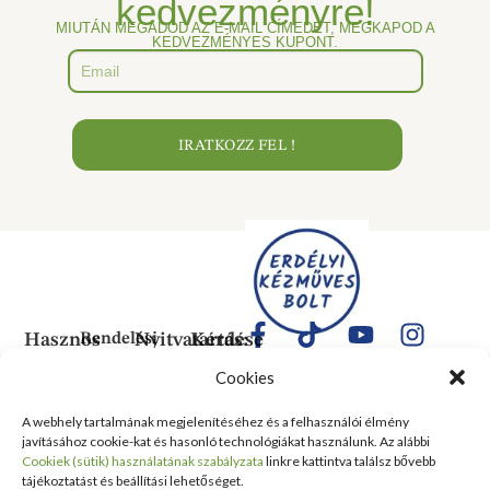
kedvezményre!
MIUTÁN MEGADOD AZ E-MAIL CÍMEDET, MEGKAPOD A
KEDVEZMÉNYES KUPONT.
IRATKOZZ FEL !
Hasznos
Rendelési
Nyitvatartás:
Kérdése
Információk
Információk
Van?
Hétfő:
Cookies
ÁLTALÁNOS
Rólunk
ZÁRVA
1183
SZERZŐDÉSI
Kedd:
Budapest
Kapcsolat
A webhely tartalmának megjelenítéséhez és a felhasználói élmény
FELTÉTELEK
6:00–
Balassa
javításához cookie-kat és hasonló technológiákat használunk. Az alábbi
Tanusítványok
16:00
Bálint
Szállítási
Cookiek (sütik) használatának szabályzata
linkre kattintva találsz bővebb
és
Szerda:
utca 1-
tájékoztatást és beállítási lehetőséget.
információ