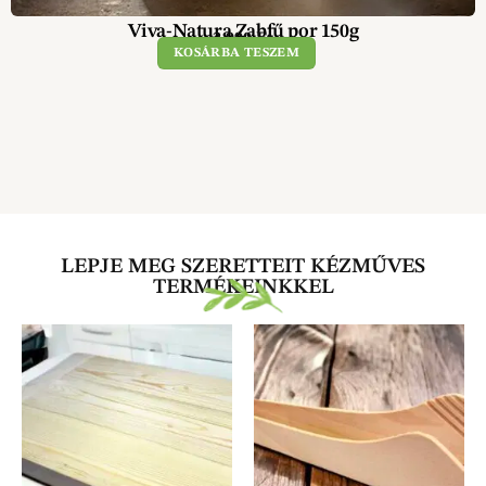
Viva-Natura Zabfű por 150g
2 990
Ft
KOSÁRBA TESZEM
LEPJE MEG SZERETTEIT KÉZMŰVES
TERMÉKEINKKEL