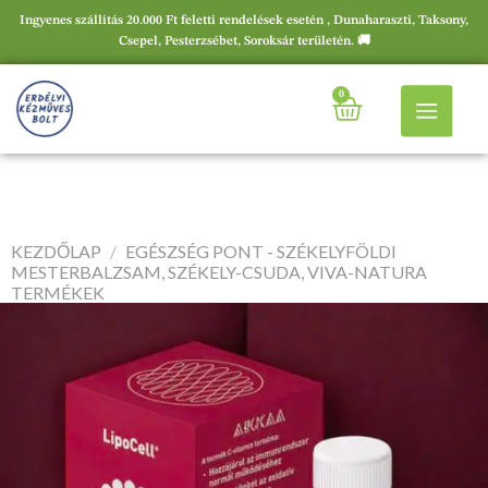
Ingyenes szállítás 20.000 Ft feletti rendelések esetén , Dunaharaszti, Taksony,
Csepel, Pesterzsébet, Soroksár területén. 🚚
0
KEZDŐLAP
/
EGÉSZSÉG PONT - SZÉKELYFÖLDI
MESTERBALZSAM, SZÉKELY-CSUDA, VIVA-NATURA
TERMÉKEK