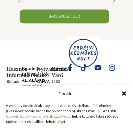
IRATKOZZ FEL !
Hasznos
Rendelési
Nyitvatartás:
Kérdése
Információk
Információk
Van?
Hétfő:
ÁLTALÁNOS
Rólunk
ZÁRVA
1183
SZERZŐDÉSI
Kedd:
Budapest
Kapcsolat
FELTÉTELEK
Cookies
6:00–
Balassa
Tanusítványok
16:00
Bálint
Szállítási
és
A webhely tartalmának megjelenítéséhez és a felhasználói élmény
Szerda:
utca 1-
információ
javításához cookie-kat és hasonló technológiákat használunk. Az alábbi
Kitüntetések
6:00–
10 Szent
Cookiek (sütik) használatának szabályzata
linkre kattintva találsz bővebb
Nyilatkozat
16:00
Lőrinc
Kiemelt
tájékoztatást és beállítási lehetőséget.
elálláshoz
Csütörtök:
Vásárcsarnok
értékesítési
Adatvédelmi
6:00–
és Piac
területek