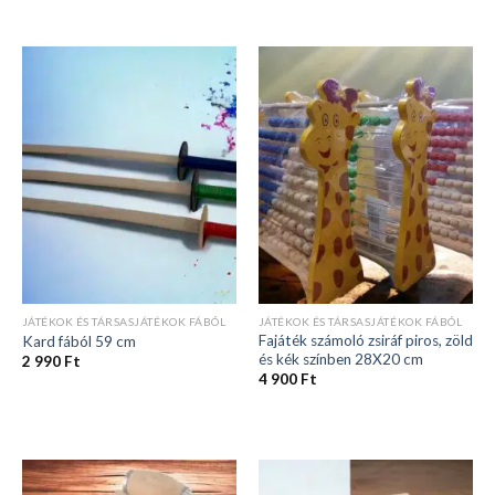
JÁTÉKOK ÉS TÁRSASJÁTÉKOK FÁBÓL
JÁTÉKOK ÉS TÁRSASJÁTÉKOK FÁBÓL
Fajáték számoló zsiráf piros, zöld
Kard fából 59 cm
és kék színben 28X20 cm
2 990
Ft
4 900
Ft