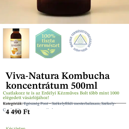
Viva-Natura Kombucha
koncentrátum 500ml
Csatlakozz te is az Erdélyi Kézműves Bolt több mint 1000
elégedett vásárlójához!
Kategóriák:
Egészség Pont – Székelyföldi mesterbalzsam, Székely-
Csuda, Viva-Natura termékek
4 490
Ft
Készleten