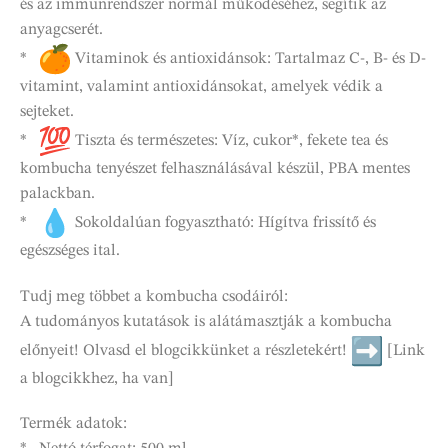
és az immunrendszer normál működéséhez, segítik az
anyagcserét.
*
Vitaminok és antioxidánsok: Tartalmaz C-, B- és D-
vitamint, valamint antioxidánsokat, amelyek védik a
sejteket.
*
Tiszta és természetes: Víz, cukor*, fekete tea és
kombucha tenyészet felhasználásával készül, PBA mentes
palackban.
*
Sokoldalúan fogyasztható: Hígítva frissítő és
egészséges ital.
Tudj meg többet a kombucha csodáiról:
A tudományos kutatások is alátámasztják a kombucha
előnyeit! Olvasd el blogcikkünket a részletekért!
[Link
a blogcikkhez, ha van]
Termék adatok: