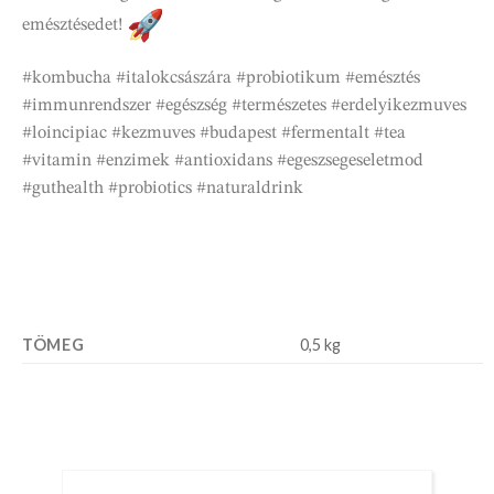
emésztésedet!
#kombucha #italokcsászára #probiotikum #emésztés
#immunrendszer #egészség #természetes #erdelyikezmuves
#loincipiac #kezmuves #budapest #fermentalt #tea
#vitamin #enzimek #antioxidans #egeszsegeseletmod
#guthealth #probiotics #naturaldrink
TÖMEG
0,5 kg