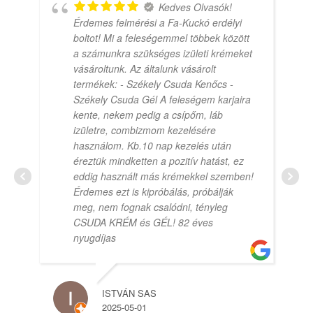
Kedves Olvasók!
Érdemes felmérési a Fa-Kuckó erdélyi
boltot! Mi a feleségemmel többek között
a számunkra szükséges izületi krémeket
vásároltunk. Az általunk vásárolt
termékek: - Székely Csuda Kenőcs -
Székely Csuda Gél A feleségem karjaira
kente, nekem pedig a csípőm, láb
izületre, combizmom kezelésére
használom. Kb.10 nap kezelés után
éreztük mindketten a pozitív hatást, ez
eddig használt más krémekkel szemben!
Érdemes ezt is kipróbálás, próbálják
meg, nem fognak csalódni, tényleg
CSUDA KRÉM és GÉL! 82 éves
nyugdíjas
ISTVÁN SAS
2025-05-01