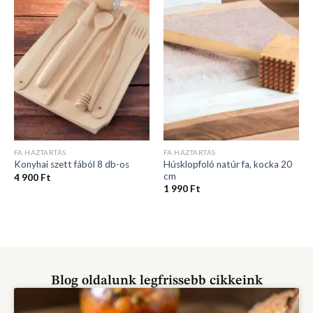
FA HÁZTARTÁS
FA HÁZTARTÁS
Húsklopfoló natúr fa, kocka 20
Konyhai szett fából 8 db-os
cm
4 900
Ft
1 990
Ft
Blog oldalunk legfrissebb cikkeink