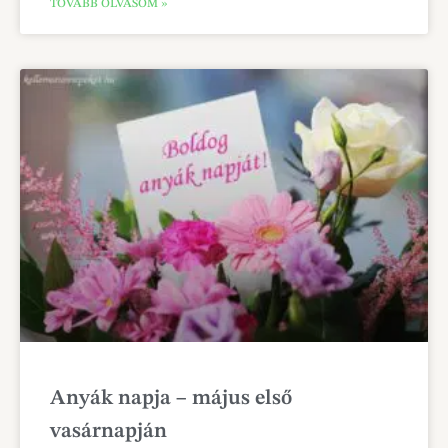
TOVÁBB OLVASOM »
Anyák napja – május első
vasárnapján