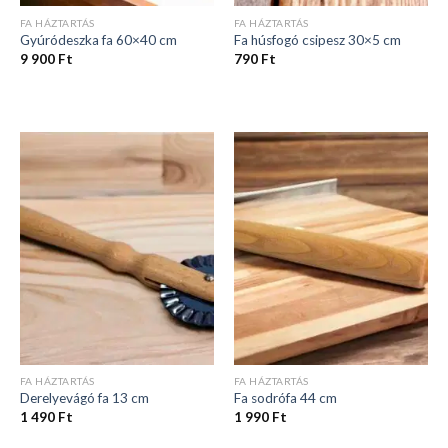
FA HÁZTARTÁS
FA HÁZTARTÁS
Gyúródeszka fa 60×40 cm
Fa húsfogó csipesz 30×5 cm
9 900
Ft
790
Ft
FA HÁZTARTÁS
FA HÁZTARTÁS
Derelyevágó fa 13 cm
Fa sodrófa 44 cm
1 490
Ft
1 990
Ft