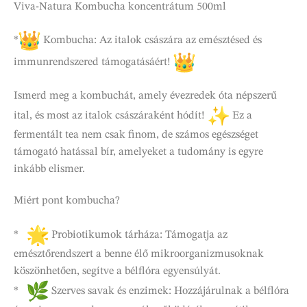
Viva-Natura Kombucha koncentrátum 500ml
*
Kombucha: Az italok császára az emésztésed és
immunrendszered támogatásáért!
Ismerd meg a kombuchát, amely évezredek óta népszerű
ital, és most az italok császáraként hódít!
Ez a
fermentált tea nem csak finom, de számos egészséget
támogató hatással bír, amelyeket a tudomány is egyre
inkább elismer.
Miért pont kombucha?
*
Probiotikumok tárháza: Támogatja az
emésztőrendszert a benne élő mikroorganizmusoknak
köszönhetően, segítve a bélflóra egyensúlyát.
*
Szerves savak és enzimek: Hozzájárulnak a bélflóra