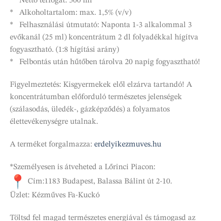
* Nettó térfogat: 500 ml
* Alkoholtartalom: max. 1,5% (v/v)
* Felhasználási útmutató: Naponta 1-3 alkalommal 3
evőkanál (25 ml) koncentrátum 2 dl folyadékkal hígítva
fogyasztható. (1:8 hígítási arány)
* Felbontás után hűtőben tárolva 20 napig fogyasztható!
Figyelmeztetés: Kisgyermekek elől elzárva tartandó! A
koncentrátumban előforduló természetes jelenségek
(szálasodás, üledék-, gázképződés) a folyamatos
élettevékenységre utalnak.
A terméket forgalmazza:
erdelyikezmuves.hu
*Személyesen is átveheted a Lőrinci Piacon:
Cím:1183 Budapest, Balassa Bálint út 2-10.
Üzlet: Kézműves Fa-Kuckó
Töltsd fel magad természetes energiával és támogasd az