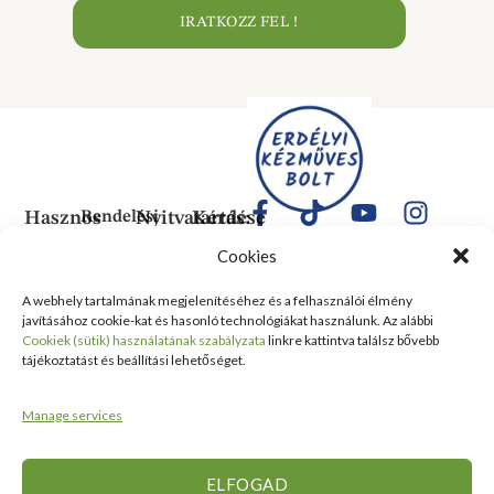
IRATKOZZ FEL !
Hasznos
Rendelési
Nyitvatartás:
Kérdése
Információk
Információk
Van?
Hétfő:
Cookies
ÁLTALÁNOS
Rólunk
ZÁRVA
1183
SZERZŐDÉSI
Kedd:
Budapest
Kapcsolat
A webhely tartalmának megjelenítéséhez és a felhasználói élmény
FELTÉTELEK
6:00–
Balassa
javításához cookie-kat és hasonló technológiákat használunk. Az alábbi
Tanusítványok
16:00
Bálint
Szállítási
Cookiek (sütik) használatának szabályzata
linkre kattintva találsz bővebb
és
Szerda:
utca 1-
tájékoztatást és beállítási lehetőséget.
információ
Kitüntetések
6:00–
10 Szent
Nyilatkozat
16:00
Lőrinc
Kiemelt
Manage services
elálláshoz
Csütörtök:
Vásárcsarnok
értékesítési
Adatvédelmi
6:00–
és Piac
területek
tájékoztató
16:00
II/14
ELFOGAD
Viszonteladóknak