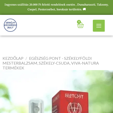
Ingyenes szállítás 20.000 Ft feletti rendelések esetén , Dunaharaszti, Taksony,
Csepel, Pesterzsébet, Soroksár területén. 🚚
0
KEZDŐLAP
/
EGÉSZSÉG PONT - SZÉKELYFÖLDI
MESTERBALZSAM, SZÉKELY-CSUDA, VIVA-NATURA
TERMÉKEK