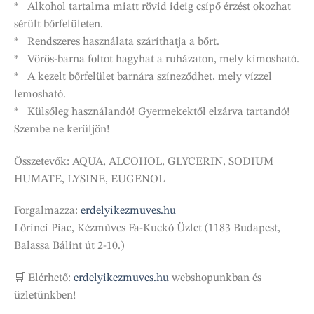
* Alkohol tartalma miatt rövid ideig csípő érzést okozhat
sérült bőrfelületen.
* Rendszeres használata száríthatja a bőrt.
* Vörös-barna foltot hagyhat a ruházaton, mely kimosható.
* A kezelt bőrfelület barnára színeződhet, mely vízzel
lemosható.
* Külsőleg használandó! Gyermekektől elzárva tartandó!
Szembe ne kerüljön!
Összetevők: AQUA, ALCOHOL, GLYCERIN, SODIUM
HUMATE, LYSINE, EUGENOL
Forgalmazza:
erdelyikezmuves.hu
Lőrinci Piac, Kézműves Fa-Kuckó Üzlet (1183 Budapest,
Balassa Bálint út 2-10.)
🛒 Elérhető:
erdelyikezmuves.hu
webshopunkban és
üzletünkben!