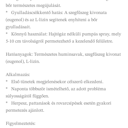
bőr természetes megújulását.
* Gyulladáscsökkentő hatás: A szegfűszeg kivonata
(eugenol) és az L-lizin segítenek enyhíteni a bőr
gyulladásait.
* Könnyű használat: Hajtógáz nélküli pumpás spray, mely
5-10 cm távolságról permetezhető a kezelendő felületre.
Hatóanyagok: Természetes huminsavak, szegfűszeg kivonat
(eugenol), L-lizin.
Alkalmazás:
* Első tünetek megjelenésekor célszerű elkezdeni.
* Naponta többször ismételhető, az adott probléma
súlyosságától függően.
* Herpesz, pattanások és rovarcsípések esetén gyakori
permetezés ajánlott.
Figyelmeztetés: