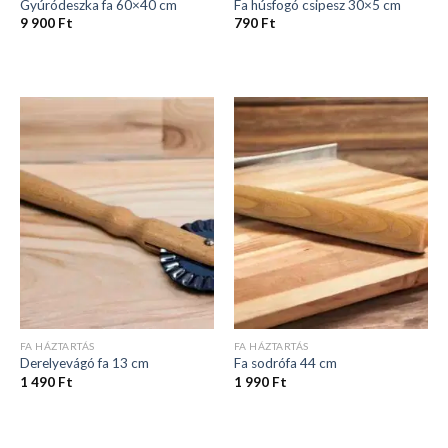
Gyúródeszka fa 60×40 cm
Fa húsfogó csipesz 30×5 cm
9 900
Ft
790
Ft
FA HÁZTARTÁS
FA HÁZTARTÁS
Derelyevágó fa 13 cm
Fa sodrófa 44 cm
1 490
Ft
1 990
Ft