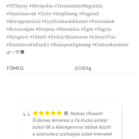
#HYSpray #Bőrápolás #TermészetesMegoldás
#Huminsavak #Lizin #Szegfűszeg #Eugenol
#Bőrregeneráció #Gyulladáscsökkentő #Pattanások
#Rovarcsípés #Herpesz #Horzsolás #Égés #Fagyás
#Nyugtató #Hűsítő #ErdelyiKezmuves #LőrinciPiac
#KézművesFaKuckó #BudapestEgészség #OnlineRendelés
🌿✨💚🛡️
TÖMEG
0,030 kg
Kedves Olvasók!
Érdemes felmérési a Fa-Kuckó erdélyi
boltot! Mi a feleségemmel többek között
a számunkra szükséges izületi krémeket