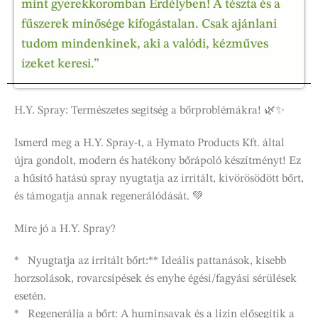
mint gyerekkoromban Erdélyben! A tészta és a
fűszerek minősége kifogástalan. Csak ajánlani
tudom mindenkinek, aki a valódi, kézműves
ízeket keresi.”
H.Y. Spray: Természetes segítség a bőrproblémákra! 🌿✨
Ismerd meg a H.Y. Spray-t, a Hymato Products Kft. által
újra gondolt, modern és hatékony bőrápoló készítményt! Ez
a hűsítő hatású spray nyugtatja az irritált, kivörösödött bőrt,
és támogatja annak regenerálódását. 💚
Mire jó a H.Y. Spray?
* Nyugtatja az irritált bőrt:** Ideális pattanások, kisebb
horzsolások, rovarcsípések és enyhe égési/fagyási sérülések
esetén.
* Regenerálja a bőrt: A huminsavak és a lizin elősegítik a