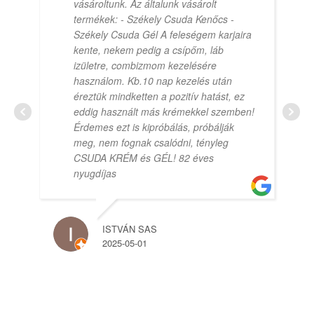
vásároltunk. Az általunk vásárolt
termékek: - Székely Csuda Kenőcs -
Székely Csuda Gél A feleségem karjaira
kente, nekem pedig a csípőm, láb
izületre, combizmom kezelésére
használom. Kb.10 nap kezelés után
éreztük mindketten a pozitív hatást, ez
eddig használt más krémekkel szemben!
Érdemes ezt is kipróbálás, próbálják
meg, nem fognak csalódni, tényleg
CSUDA KRÉM és GÉL! 82 éves
nyugdíjas
ISTVÁN SAS
2025-05-01