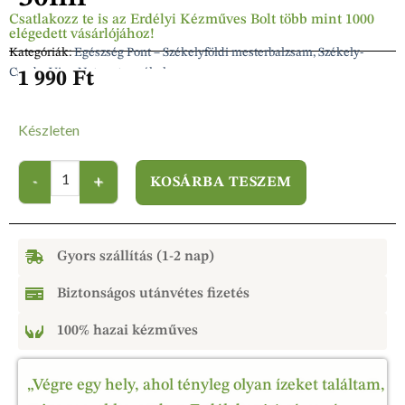
Csatlakozz te is az Erdélyi Kézműves Bolt több mint 1000
elégedett vásárlójához!
Kategóriák:
Egészség Pont – Székelyföldi mesterbalzsam, Székely-
Csuda, Viva-Natura termékek
1 990
Ft
Készleten
KOSÁRBA TESZEM
Gyors szállítás (1-2 nap)
Biztonságos utánvétes fizetés
100% hazai kézműves
„Végre egy hely, ahol tényleg olyan ízeket találtam,