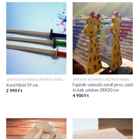
JÁTÉKOK ÉS TÁRSASJÁTÉKOK FÁBÓL
JÁTÉKOK ÉS TÁRSASJÁTÉKOK FÁBÓL
Fajáték számoló zsiráf piros, zöld
Kard fából 59 cm
és kék színben 28X20 cm
2 990
Ft
4 900
Ft