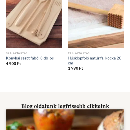
FA HÁZTARTÁS
FA HÁZTARTÁS
Húsklopfoló natúr fa, kocka 20
Konyhai szett fából 8 db-os
cm
4 900
Ft
1 990
Ft
Blog oldalunk legfrissebb cikkeink