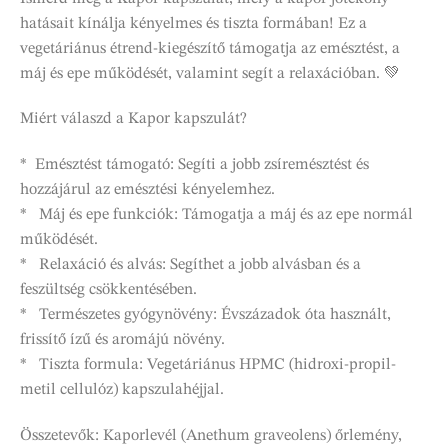
hatásait kínálja kényelmes és tiszta formában! Ez a
vegetáriánus étrend-kiegészítő támogatja az emésztést, a
máj és epe működését, valamint segít a relaxációban. 💚
Miért válaszd a Kapor kapszulát?
* Emésztést támogató: Segíti a jobb zsíremésztést és
hozzájárul az emésztési kényelemhez.
* Máj és epe funkciók: Támogatja a máj és az epe normál
működését.
* Relaxáció és alvás: Segíthet a jobb alvásban és a
feszültség csökkentésében.
* Természetes gyógynövény: Évszázadok óta használt,
frissítő ízű és aromájú növény.
* Tiszta formula: Vegetáriánus HPMC (hidroxi-propil-
metil cellulóz) kapszulahéjjal.
Összetevők: Kaporlevél (Anethum graveolens) őrlemény,