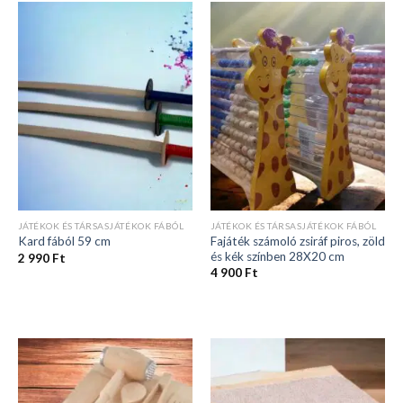
JÁTÉKOK ÉS TÁRSASJÁTÉKOK FÁBÓL
JÁTÉKOK ÉS TÁRSASJÁTÉKOK FÁBÓL
Fajáték számoló zsiráf piros, zöld
Kard fából 59 cm
és kék színben 28X20 cm
2 990
Ft
4 900
Ft