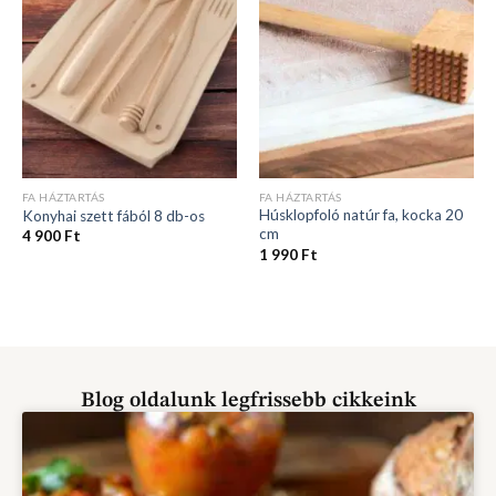
FA HÁZTARTÁS
FA HÁZTARTÁS
Húsklopfoló natúr fa, kocka 20
Konyhai szett fából 8 db-os
cm
4 900
Ft
1 990
Ft
Blog oldalunk legfrissebb cikkeink