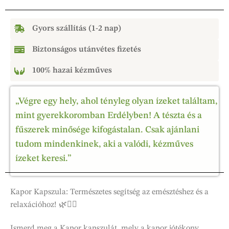
Gyors szállítás (1-2 nap)
Biztonságos utánvétes fizetés
100% hazai kézműves
„Végre egy hely, ahol tényleg olyan ízeket találtam,
mint gyerekkoromban Erdélyben! A tészta és a
fűszerek minősége kifogástalan. Csak ajánlani
tudom mindenkinek, aki a valódi, kézműves
ízeket keresi.”
Kapor Kapszula: Természetes segítség az emésztéshez és a
relaxációhoz! 🌿🧘‍♀️
Ismerd meg a Kapor kapszulát, mely a kapor jótékony