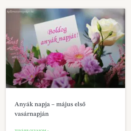
Anyák napja – május első
vasárnapján
TOVÁBB OLVASOM »