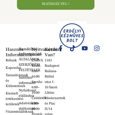
IRATKOZZ FEL !
Hasznos
Rendelési
Nyitvatartás:
Kérdése
Információk
Információk
Van?
Hétfő:
ÁLTALÁNOS
Rólunk
ZÁRVA
1183
SZERZŐDÉSI
Kedd:
Budapest
Kapcsolat
FELTÉTELEK
6:00–
Balassa
Tanusítványok
16:00
Bálint
Szállítási
és
Szerda:
utca 1-
információ
Kitüntetések
6:00–
10 Szent
Nyilatkozat
16:00
Lőrinc
Kiemelt
elálláshoz
Csütörtök:
Vásárcsarnok
értékesítési
Adatvédelmi
6:00–
és Piac
területek
tájékoztató
16:00
II/14
Viszonteladóknak
Péntek:
szám