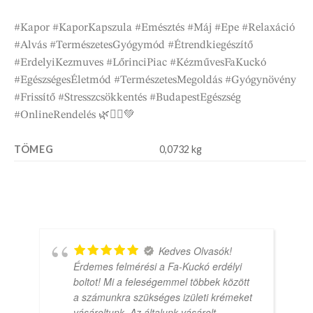
#Kapor #KaporKapszula #Emésztés #Máj #Epe #Relaxáció
#Alvás #TermészetesGyógymód #Étrendkiegészítő
#ErdelyiKezmuves #LőrinciPiac #KézművesFaKuckó
#EgészségesÉletmód #TermészetesMegoldás #Gyógynövény
#Frissítő #Stresszcsökkentés #BudapestEgészség
#OnlineRendelés 🌿🧘‍♀️💚
TÖMEG
0,0732 kg
Kedves Olvasók!
Érdemes felmérési a Fa-Kuckó erdélyi
boltot! Mi a feleségemmel többek között
a számunkra szükséges izületi krémeket
vásároltunk. Az általunk vásárolt