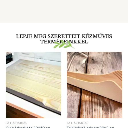
LEPJE MEG SZERETTEIT KÉZMŰVES
TERMÉKEINKKEL
FA HÁZTARTÁS
FA HÁZTARTÁS
Gyúródeszka fa 60×40 cm
Fa húsfogó csipesz 30×5 cm