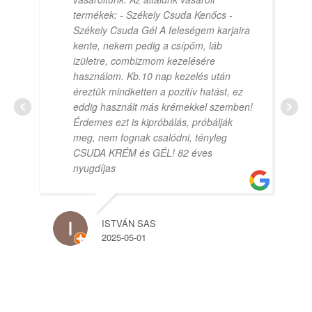
termékek: - Székely Csuda Kenőcs -
Székely Csuda Gél A feleségem karjaira
kente, nekem pedig a csípőm, láb
izületre, combizmom kezelésére
használom. Kb.10 nap kezelés után
éreztük mindketten a pozitív hatást, ez
eddig használt más krémekkel szemben!
Érdemes ezt is kipróbálás, próbálják
meg, nem fognak csalódni, tényleg
CSUDA KRÉM és GÉL! 82 éves
nyugdíjas
ISTVÁN SAS
2025-05-01