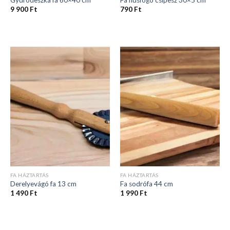
9 900
Ft
790
Ft
FA HÁZTARTÁS
FA HÁZTARTÁS
Derelyevágó fa 13 cm
Fa sodrófa 44 cm
1 490
Ft
1 990
Ft