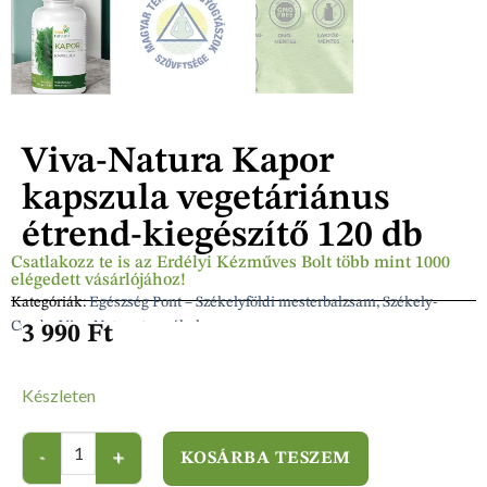
Viva-Natura Kapor
kapszula vegetáriánus
étrend-kiegészítő 120 db
Csatlakozz te is az Erdélyi Kézműves Bolt több mint 1000
elégedett vásárlójához!
Kategóriák:
Egészség Pont – Székelyföldi mesterbalzsam, Székely-
Csuda, Viva-Natura termékek
3 990
Ft
Készleten
KOSÁRBA TESZEM