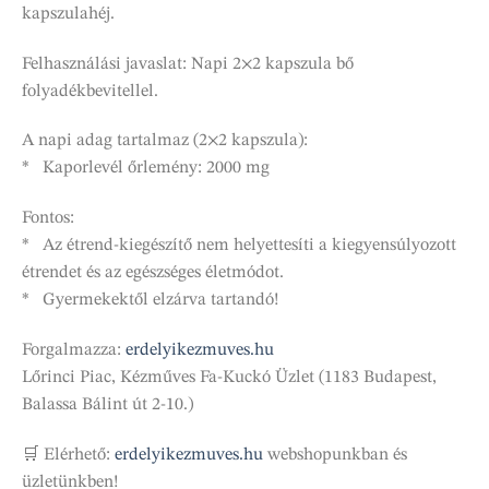
kapszulahéj.
Felhasználási javaslat: Napi 2×2 kapszula bő
folyadékbevitellel.
A napi adag tartalmaz (2×2 kapszula):
* Kaporlevél őrlemény: 2000 mg
Fontos:
* Az étrend-kiegészítő nem helyettesíti a kiegyensúlyozott
étrendet és az egészséges életmódot.
* Gyermekektől elzárva tartandó!
Forgalmazza:
erdelyikezmuves.hu
Lőrinci Piac, Kézműves Fa-Kuckó Üzlet (1183 Budapest,
Balassa Bálint út 2-10.)
🛒 Elérhető:
erdelyikezmuves.hu
webshopunkban és
üzletünkben!