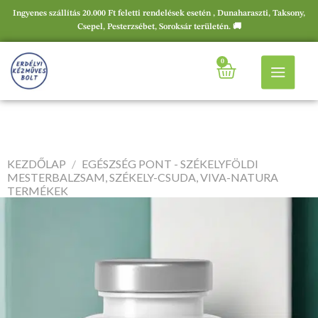
Ingyenes szállítás 20.000 Ft feletti rendelések esetén , Dunaharaszti, Taksony,
Csepel, Pesterzsébet, Soroksár területén. 🚚
0
KEZDŐLAP
/
EGÉSZSÉG PONT - SZÉKELYFÖLDI
MESTERBALZSAM, SZÉKELY-CSUDA, VIVA-NATURA
TERMÉKEK