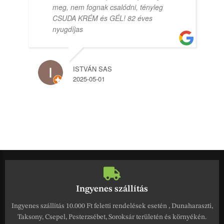
meg, nem fognak csalódni, tényleg
CSUDA KRÉM és GÉL! 82 éves
nyugdíjas
ISTVÁN SAS
2025-05-01
Ingyenes szállítás
Ingyenes szállítás 10.000 Ft feletti rendelések esetén , Dunaharaszti,
Taksony, Csepel, Pesterzsébet, Soroksár területén és környékén.