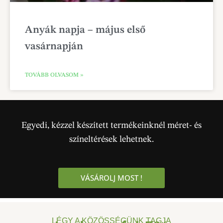
Anyák napja – május első
vasárnapján
TOVÁBB OLVASOM »
Egyedi, kézzel készített termékeinknél méret- és
színeltérések lehetnek.
VÁSÁROLJ MOST !
LÉGY A KÖZÖSSÉGÜNK TAGJA