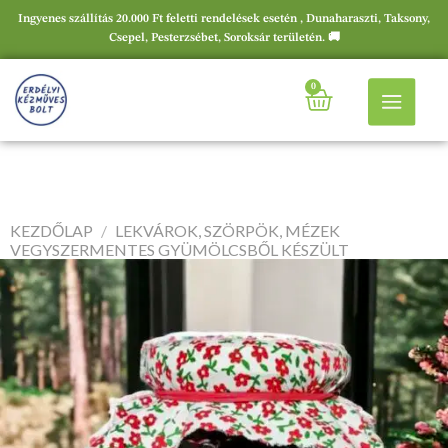
Ingyenes szállítás 20.000 Ft feletti rendelések esetén , Dunaharaszti, Taksony,
Csepel, Pesterzsébet, Soroksár területén. 🚚
0
KEZDŐLAP
/
LEKVÁROK, SZÖRPÖK, MÉZEK
VEGYSZERMENTES GYÜMÖLCSBŐL KÉSZÜLT