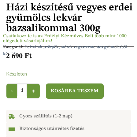
Házi készítésű vegyes erdei
gyümölcs lekvár
bazsalikommal 300g
Csatlakozz te is az Erdélyi Kézműves Bolt több mint 1000
elégedett vásárlójához!
Kategóriák:
Lekvárok, szörpök, mézek vegyszermentes gyümölcsből
készült
2 690
Ft
Készleten
KOSÁRBA TESZEM
Gyors szállítás (1-2 nap)
Biztonságos utánvétes fizetés