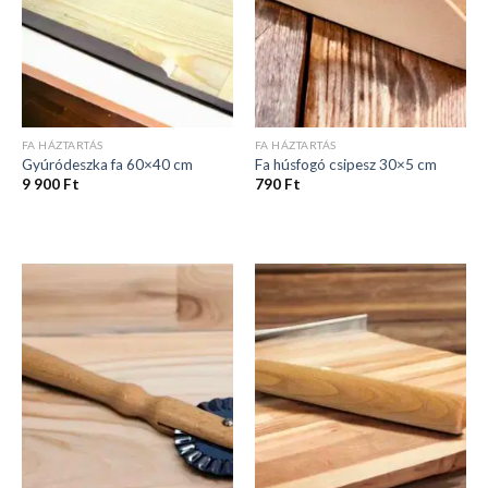
FA HÁZTARTÁS
FA HÁZTARTÁS
Gyúródeszka fa 60×40 cm
Fa húsfogó csipesz 30×5 cm
9 900
Ft
790
Ft