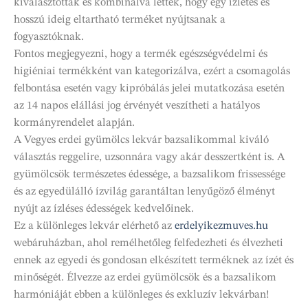
kiválasztottak és kombinálva lettek, hogy egy ízletes és
hosszú ideig eltartható terméket nyújtsanak a
fogyasztóknak.
Fontos megjegyezni, hogy a termék egészségvédelmi és
higiéniai termékként van kategorizálva, ezért a csomagolás
felbontása esetén vagy kipróbálás jelei mutatkozása esetén
az 14 napos elállási jog érvényét veszítheti a hatályos
kormányrendelet alapján.
A Vegyes erdei gyümölcs lekvár bazsalikommal kiváló
választás reggelire, uzsonnára vagy akár desszertként is. A
gyümölcsök természetes édessége, a bazsalikom frissessége
és az egyedülálló ízvilág garantáltan lenyűgöző élményt
nyújt az ízléses édességek kedvelőinek.
Ez a különleges lekvár elérhető az
erdelyikezmuves.hu
webáruházban, ahol remélhetőleg felfedezheti és élvezheti
ennek az egyedi és gondosan elkészített terméknek az ízét és
minőségét. Élvezze az erdei gyümölcsök és a bazsalikom
harmóniáját ebben a különleges és exkluzív lekvárban!