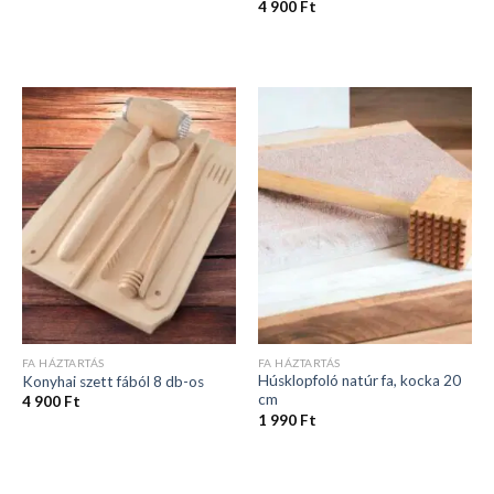
4 900
Ft
FA HÁZTARTÁS
FA HÁZTARTÁS
Húsklopfoló natúr fa, kocka 20
Konyhai szett fából 8 db-os
cm
4 900
Ft
1 990
Ft