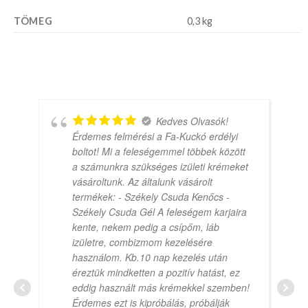
TÖMEG
0,3 kg
Kedves Olvasók!
Érdemes felmérési a Fa-Kuckó erdélyi
boltot! Mi a feleségemmel többek között
a számunkra szükséges izületi krémeket
vásároltunk. Az általunk vásárolt
termékek: - Székely Csuda Kenőcs -
Székely Csuda Gél A feleségem karjaira
kente, nekem pedig a csípőm, láb
izületre, combizmom kezelésére
használom. Kb.10 nap kezelés után
éreztük mindketten a pozitív hatást, ez
eddig használt más krémekkel szemben!
Érdemes ezt is kipróbálás, próbálják