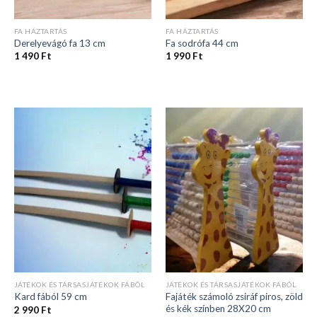
FA HÁZTARTÁS
FA HÁZTARTÁS
Derelyevágó fa 13 cm
Fa sodrófa 44 cm
1 490
Ft
1 990
Ft
JÁTÉKOK ÉS TÁRSASJÁTÉKOK FÁBÓL
JÁTÉKOK ÉS TÁRSASJÁTÉKOK FÁBÓL
Fajáték számoló zsiráf piros, zöld
Kard fából 59 cm
és kék színben 28X20 cm
2 990
Ft