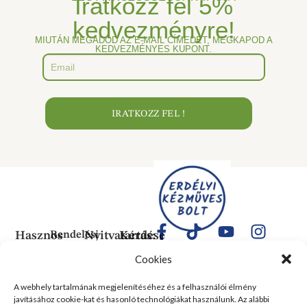
Iratkozz fel
5%
kedvezményre!
MIUTÁN MEGADOD AZ E-MAIL CÍMEDET, MEGKAPOD A
KEDVEZMÉNYES KUPONT.
IRATKOZZ FEL !
Hasznos
Rendelési
Nyitvatartás:
Kérdése
Információk
Információk
Van?
Hétfő:
Cookies
ÁLTALÁNOS
Rólunk
ZÁRVA
1183
SZERZŐDÉSI
Kedd:
Budapest
Kapcsolat
A webhely tartalmának megjelenítéséhez és a felhasználói élmény
FELTÉTELEK
6:00–
Balassa
javításához cookie-kat és hasonló technológiákat használunk. Az alábbi
Tanusítványok