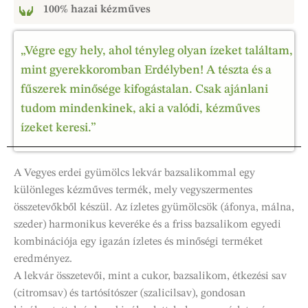
100% hazai kézműves
„Végre egy hely, ahol tényleg olyan ízeket találtam,
mint gyerekkoromban Erdélyben! A tészta és a
fűszerek minősége kifogástalan. Csak ajánlani
tudom mindenkinek, aki a valódi, kézműves
ízeket keresi.”
A Vegyes erdei gyümölcs lekvár bazsalikommal egy
különleges kézműves termék, mely vegyszermentes
összetevőkből készül. Az ízletes gyümölcsök (áfonya, málna,
szeder) harmonikus keveréke és a friss bazsalikom egyedi
kombinációja egy igazán ízletes és minőségi terméket
eredményez.
A lekvár összetevői, mint a cukor, bazsalikom, étkezési sav
(citromsav) és tartósítószer (szalicilsav), gondosan