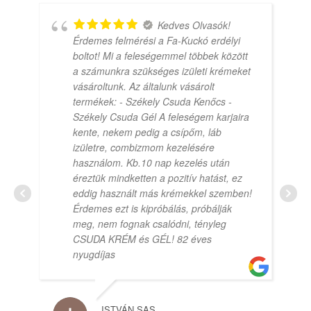
Kedves Olvasók!
Érdemes felmérési a Fa-Kuckó erdélyi
boltot! Mi a feleségemmel többek között
a számunkra szükséges izületi krémeket
vásároltunk. Az általunk vásárolt
termékek: - Székely Csuda Kenőcs -
Székely Csuda Gél A feleségem karjaira
kente, nekem pedig a csípőm, láb
izületre, combizmom kezelésére
használom. Kb.10 nap kezelés után
éreztük mindketten a pozitív hatást, ez
eddig használt más krémekkel szemben!
Érdemes ezt is kipróbálás, próbálják
meg, nem fognak csalódni, tényleg
CSUDA KRÉM és GÉL! 82 éves
nyugdíjas
ISTVÁN SAS