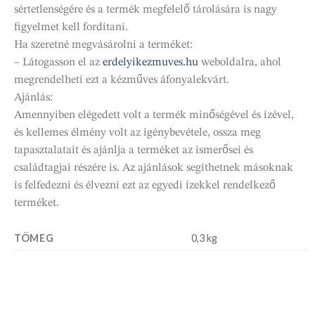
sértetlenségére és a termék megfelelő tárolására is nagy
figyelmet kell fordítani.
Ha szeretné megvásárolni a terméket:
– Látogasson el az
erdelyikezmuves.hu
weboldalra, ahol
megrendelheti ezt a kézműves áfonyalekvárt.
Ajánlás:
Amennyiben elégedett volt a termék minőségével és ízével,
és kellemes élmény volt az igénybevétele, ossza meg
tapasztalatait és ajánlja a terméket az ismerősei és
családtagjai részére is. Az ajánlások segíthetnek másoknak
is felfedezni és élvezni ezt az egyedi ízekkel rendelkező
terméket.
TÖMEG
0,3 kg