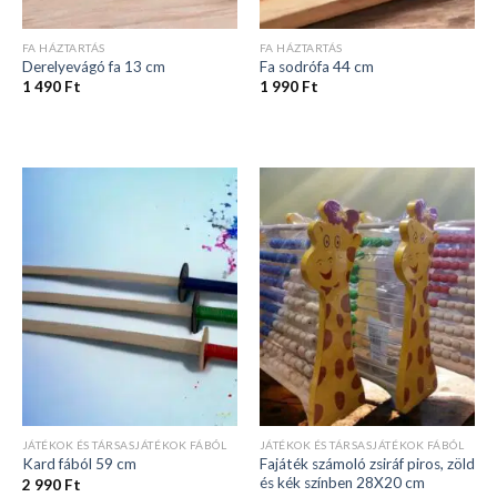
FA HÁZTARTÁS
FA HÁZTARTÁS
Derelyevágó fa 13 cm
Fa sodrófa 44 cm
1 490
Ft
1 990
Ft
JÁTÉKOK ÉS TÁRSASJÁTÉKOK FÁBÓL
JÁTÉKOK ÉS TÁRSASJÁTÉKOK FÁBÓL
Fajáték számoló zsiráf piros, zöld
Kard fából 59 cm
és kék színben 28X20 cm
2 990
Ft