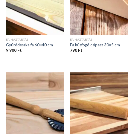
FA HÁZTARTÁS
FA HÁZTARTÁS
Gyúródeszka fa 60×40 cm
Fa húsfogó csipesz 30×5 cm
9 900
Ft
790
Ft