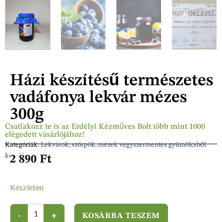
Házi készítésű természetes
vadáfonya lekvár mézes
300g
Csatlakozz te is az Erdélyi Kézműves Bolt több mint 1000
elégedett vásárlójához!
Kategóriák:
Lekvárok, szörpök, mézek vegyszermentes gyümölcsből
készült
2 890
Ft
Készleten
KOSÁRBA TESZEM