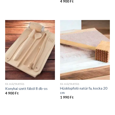
4 900
Ft
FA HÁZTARTÁS
FA HÁZTARTÁS
Húsklopfoló natúr fa, kocka 20
Konyhai szett fából 8 db-os
cm
4 900
Ft
1 990
Ft