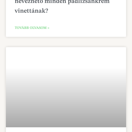
nevezhető minden padlizsánkrém
vinettának?
TOVÁBB OLVASOM »