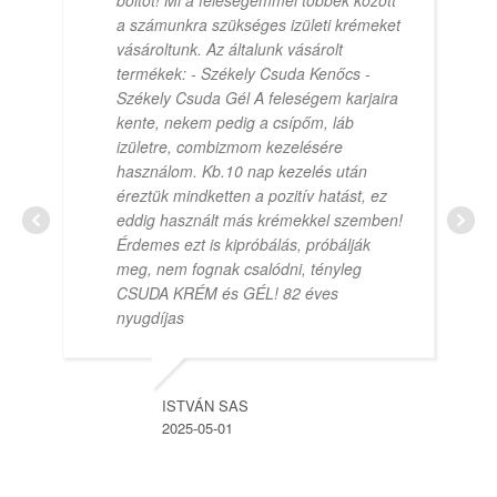
a számunkra szükséges izületi krémeket
vásároltunk. Az általunk vásárolt
termékek: - Székely Csuda Kenőcs -
Székely Csuda Gél A feleségem karjaira
kente, nekem pedig a csípőm, láb
izületre, combizmom kezelésére
használom. Kb.10 nap kezelés után
éreztük mindketten a pozitív hatást, ez
eddig használt más krémekkel szemben!
Érdemes ezt is kipróbálás, próbálják
meg, nem fognak csalódni, tényleg
CSUDA KRÉM és GÉL! 82 éves
nyugdíjas
ISTVÁN SAS
2025-05-01