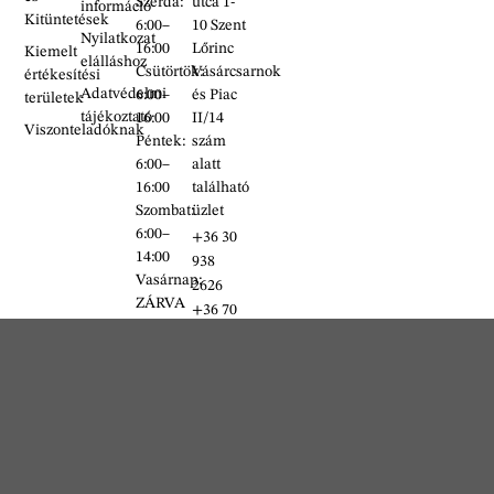
Szerda:
utca 1-
információ
Kitüntetések
6:00–
10 Szent
Nyilatkozat
16:00
Lőrinc
Kiemelt
elálláshoz
Csütörtök:
Vásárcsarnok
értékesítési
Adatvédelmi
6:00–
és Piac
területek
tájékoztató
16:00
II/14
Viszonteladóknak
Péntek:
szám
6:00–
alatt
16:00
található
Szombat:
üzlet
6:00–
+36 30
14:00
938
Vasárnap:
2626
ZÁRVA
+36 70
634
5993
info@erdelyikezmuves.hu