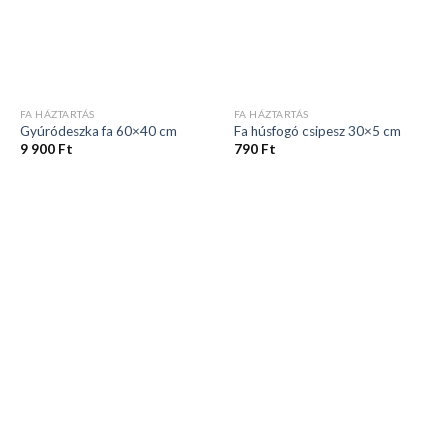
FA HÁZTARTÁS
FA HÁZTARTÁS
Gyúródeszka fa 60×40 cm
Fa húsfogó csipesz 30×5 cm
9 900
Ft
790
Ft