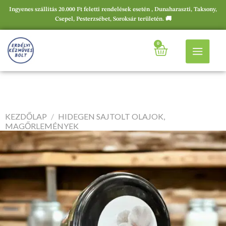
Ingyenes szállítás 20.000 Ft feletti rendelések esetén , Dunaharaszti, Taksony,
Csepel, Pesterzsébet, Soroksár területén. 🚚
0
KEZDŐLAP
/
HIDEGEN SAJTOLT OLAJOK,
MAGŐRLEMÉNYEK