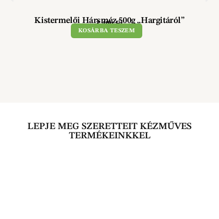
Kistermelői Hársméz 500g „Hargitáról”
3 490
Ft
KOSÁRBA TESZEM
LEPJE MEG SZERETTEIT KÉZMŰVES
TERMÉKEINKKEL