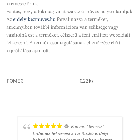
krémesre őrlik.
Fontos, hogy a tökmag vajat száraz és hűvös helyen tároljuk.
Az
erdelyikezmuves.hu
forgalmazza a terméket,
amennyiben további információra van szüksége vagy
vásárolná ezt a terméket, célszerű a fent említett weboldalt
felkeresni. A termék csomagolásának ellenőrzése előtt
kipróbálása ajánlott.
TÖMEG
0,22 kg
Kedves Olvasók!
Érdemes felmérési a Fa-Kuckó erdélyi
boltot! Mi a feleségemmel többek között