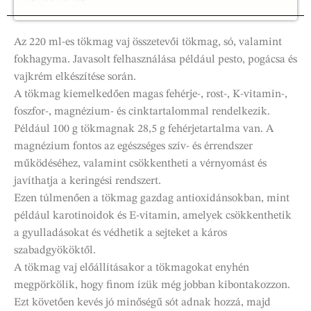
Az 220 ml-es tökmag vaj összetevői tökmag, só, valamint
fokhagyma. Javasolt felhasználása például pesto, pogácsa és
vajkrém elkészítése során.
A tökmag kiemelkedően magas fehérje-, rost-, K-vitamin-,
foszfor-, magnézium- és cinktartalommal rendelkezik.
Például 100 g tökmagnak 28,5 g fehérjetartalma van. A
magnézium fontos az egészséges szív- és érrendszer
működéséhez, valamint csökkentheti a vérnyomást és
javíthatja a keringési rendszert.
Ezen túlmenően a tökmag gazdag antioxidánsokban, mint
például karotinoidok és E-vitamin, amelyek csökkenthetik
a gyulladásokat és védhetik a sejteket a káros
szabadgyököktől.
A tökmag vaj előállításakor a tökmagokat enyhén
megpörkölik, hogy finom ízük még jobban kibontakozzon.
Ezt követően kevés jó minőségű sót adnak hozzá, majd