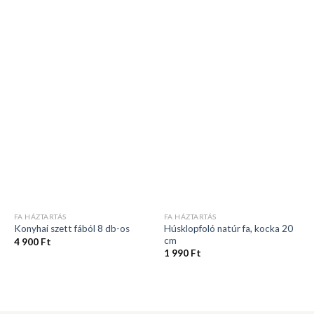
FA HÁZTARTÁS
FA HÁZTARTÁS
Húsklopfoló natúr fa, kocka 20
Konyhai szett fából 8 db-os
cm
4 900
Ft
1 990
Ft