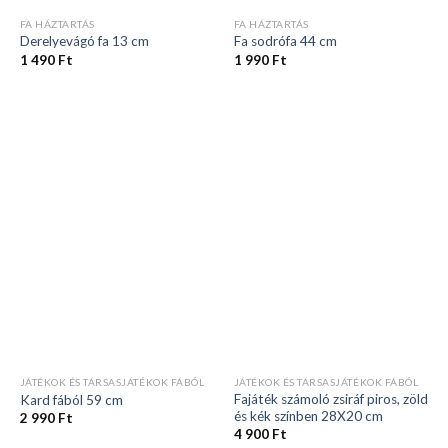
FA HÁZTARTÁS
FA HÁZTARTÁS
Derelyevágó fa 13 cm
Fa sodrófa 44 cm
1 490
Ft
1 990
Ft
JÁTÉKOK ÉS TÁRSASJÁTÉKOK FÁBÓL
JÁTÉKOK ÉS TÁRSASJÁTÉKOK FÁBÓL
Fajáték számoló zsiráf piros, zöld
Kard fából 59 cm
és kék színben 28X20 cm
2 990
Ft
4 900
Ft