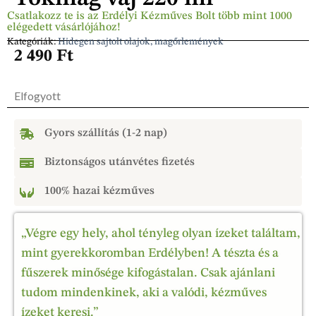
Csatlakozz te is az Erdélyi Kézműves Bolt több mint 1000
elégedett vásárlójához!
Kategóriák:
Hidegen sajtolt olajok, magőrlemények
2 490
Ft
Elfogyott
Gyors szállítás (1-2 nap)
Biztonságos utánvétes fizetés
100% hazai kézműves
„Végre egy hely, ahol tényleg olyan ízeket találtam,
mint gyerekkoromban Erdélyben! A tészta és a
fűszerek minősége kifogástalan. Csak ajánlani
tudom mindenkinek, aki a valódi, kézműves
ízeket keresi.”