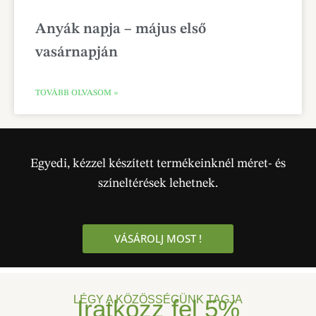
Anyák napja – május első
vasárnapján
TOVÁBB OLVASOM »
Egyedi, kézzel készített termékeinknél méret- és
színeltérések lehetnek.
VÁSÁROLJ MOST !
LÉGY A KÖZÖSSÉGÜNK TAGJA
Iratkozz fel
5%