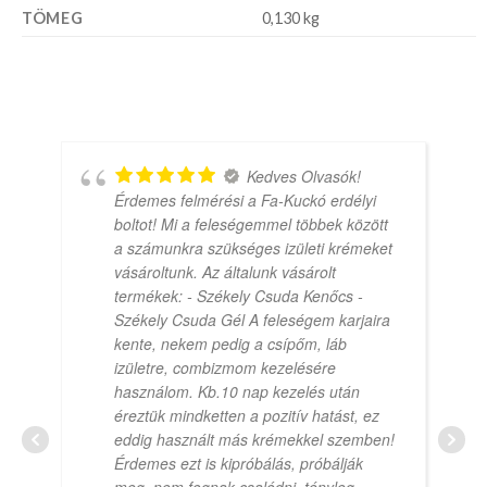
TÖMEG
0,130 kg
Kedves Olvasók!
Érdemes felmérési a Fa-Kuckó erdélyi
boltot! Mi a feleségemmel többek között
a számunkra szükséges izületi krémeket
vásároltunk. Az általunk vásárolt
termékek: - Székely Csuda Kenőcs -
Székely Csuda Gél A feleségem karjaira
kente, nekem pedig a csípőm, láb
izületre, combizmom kezelésére
használom. Kb.10 nap kezelés után
éreztük mindketten a pozitív hatást, ez
eddig használt más krémekkel szemben!
Érdemes ezt is kipróbálás, próbálják