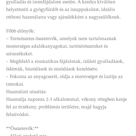
gyulladás és izomfájdalom esetén. A kenőcs kiválóan
helyettesíti a gyógyfürdőt és az iszappakolást, ideális
otthoni használatra vagy ajándékként a nagyszülőknek.
Főbb előnyök:
– Természetes összetevők, amelyek nem tartalmaznak
mesterséges adalékanyagokat, tartósítószereket és
színezékeket.
– Megfelelő a reumatikus fájdalmak, ízületi gyulladások,
ödémák, húzódások és zúzódások kezelésére.
– Fokozza az anyagcserét, oldja a merevséget és lazítja az
izmokat.
Használati utasítás:
Használja naponta 2-3 alkalommal, vékony rétegben kenje
fel az érzékeny, problémás területre, majd hagyja
felszívódni.
**Összetevők:**