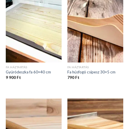
FA HÁZTARTÁS
FA HÁZTARTÁS
Gyúródeszka fa 60×40 cm
Fa húsfogó csipesz 30×5 cm
9 900
Ft
790
Ft