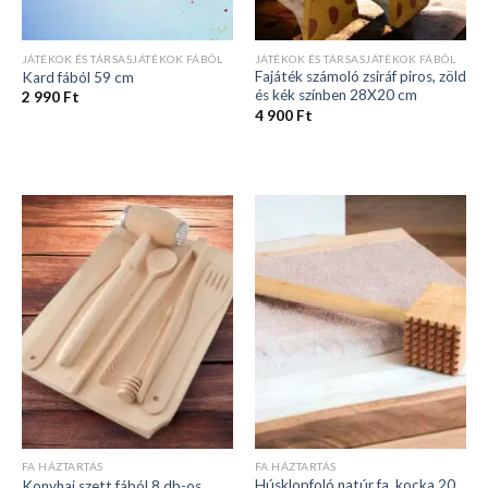
JÁTÉKOK ÉS TÁRSASJÁTÉKOK FÁBÓL
JÁTÉKOK ÉS TÁRSASJÁTÉKOK FÁBÓL
Fajáték számoló zsiráf piros, zöld
Kard fából 59 cm
és kék színben 28X20 cm
2 990
Ft
4 900
Ft
FA HÁZTARTÁS
FA HÁZTARTÁS
Húsklopfoló natúr fa, kocka 20
Konyhai szett fából 8 db-os