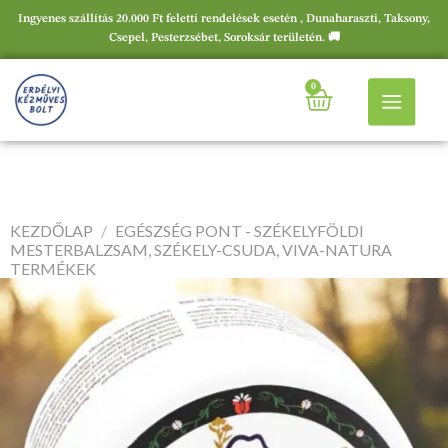
Ingyenes szállítás 20.000 Ft feletti rendelések esetén , Dunaharaszti, Taksony,
Csepel, Pesterzsébet, Soroksár területén. 🚚
0
KEZDŐLAP
/
EGÉSZSÉG PONT - SZÉKELYFÖLDI
MESTERBALZSAM, SZÉKELY-CSUDA, VIVA-NATURA
TERMÉKEK