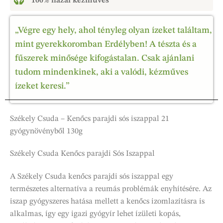
100% hazai kézműves
„Végre egy hely, ahol tényleg olyan ízeket találtam,
mint gyerekkoromban Erdélyben! A tészta és a
fűszerek minősége kifogástalan. Csak ajánlani
tudom mindenkinek, aki a valódi, kézműves
ízeket keresi.”
Székely Csuda – Kenőcs parajdi sós iszappal 21
gyógynövényből 130g
Székely Csuda Kenőcs parajdi Sós Iszappal
A Székely Csuda kenőcs parajdi sós iszappal egy
természetes alternatíva a reumás problémák enyhítésére. Az
iszap gyógyszeres hatása mellett a kenőcs izomlazításra is
alkalmas, így egy igazi gyógyír lehet ízületi kopás,