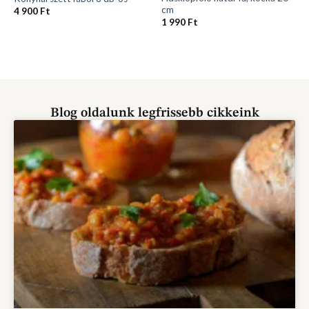
cm
4 900
Ft
1 990
Ft
Blog oldalunk legfrissebb cikkeink