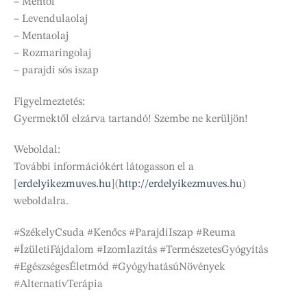
– Mentol
– Levendulaolaj
– Mentaolaj
– Rozmaringolaj
– parajdi sós iszap
Figyelmeztetés:
Gyermektől elzárva tartandó! Szembe ne kerüljön!
Weboldal:
További információkért látogasson el a
[
erdelyikezmuves.hu
](
http://erdelyikezmuves.hu
)
weboldalra.
#SzékelyCsuda #Kenőcs #ParajdiIszap #Reuma
#ÍzületiFájdalom #Izomlazítás #TermészetesGyógyítás
#EgészségesÉletmód #GyógyhatásúNövények
#AlternatívTerápia