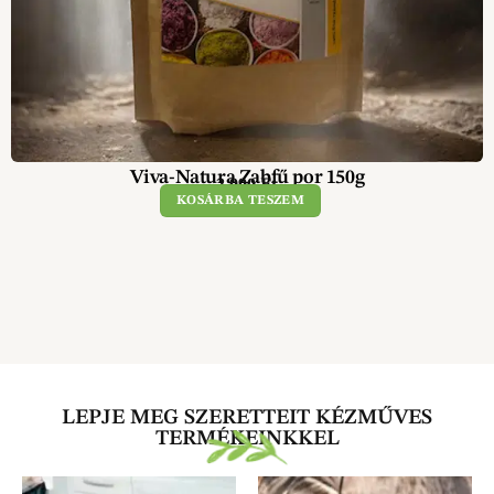
Viva-Natura Zabfű por 150g
2 990
Ft
KOSÁRBA TESZEM
LEPJE MEG SZERETTEIT KÉZMŰVES
TERMÉKEINKKEL