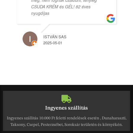
meg, nem fognak csalódni, tényleg
CSUDA KRÉM és GÉL! 82 éves
nyugdíjas
ISTVÁN SAS
2025-05-01
Ingyenes szállítás
Ingyenes szállítás 10.000 Ft feletti rendelések esetén , Dunaharaszti,
Taksony, Csepel, Pesterzsébet, Soroksár területén és környékén.