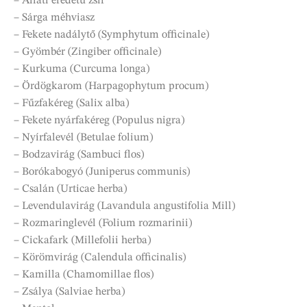
– Állati eredetű zsír
– Sárga méhviasz
– Fekete nadálytő (Symphytum officinale)
– Gyömbér (Zingiber officinale)
– Kurkuma (Curcuma longa)
– Ördögkarom (Harpagophytum procum)
– Fűzfakéreg (Salix alba)
– Fekete nyárfakéreg (Populus nigra)
– Nyírfalevél (Betulae folium)
– Bodzavirág (Sambuci flos)
– Borókabogyó (Juniperus communis)
– Csalán (Urticae herba)
– Levendulavirág (Lavandula angustifolia Mill)
– Rozmaringlevél (Folium rozmarinii)
– Cickafark (Millefolii herba)
– Körömvirág (Calendula officinalis)
– Kamilla (Chamomillae flos)
– Zsálya (Salviae herba)