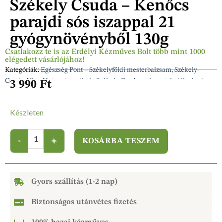
Székely Csuda – Kenőcs
parajdi sós iszappal 21
gyógynövényből 130g
Csatlakozz te is az Erdélyi Kézműves Bolt több mint 1000
elégedett vásárlójához!
Kategóriák:
Egészség Pont – Székelyföldi mesterbalzsam, Székely-
Csuda, Viva-Natura termékek
,
Székely Csuda – viszonteladók részére
3 990
Ft
Készleten
KOSÁRBA TESZEM
Gyors szállítás (1-2 nap)
Biztonságos utánvétes fizetés