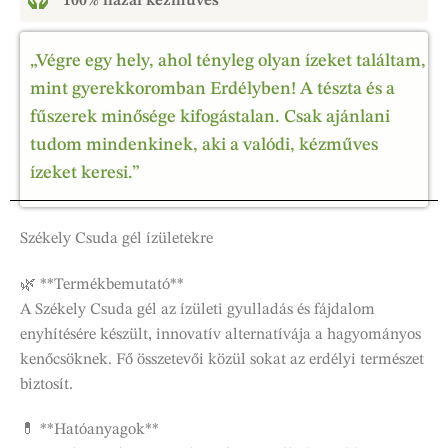
100% hazai kézműves
„Végre egy hely, ahol tényleg olyan ízeket találtam,
mint gyerekkoromban Erdélyben! A tészta és a
fűszerek minősége kifogástalan. Csak ajánlani
tudom mindenkinek, aki a valódi, kézműves
ízeket keresi.”
Székely Csuda gél ízületekre
🌿 **Termékbemutató**
A Székely Csuda gél az ízületi gyulladás és fájdalom
enyhítésére készült, innovatív alternatívája a hagyományos
kenőcsöknek. Fő összetevői közül sokat az erdélyi természet
biztosít.
💊 **Hatóanyagok**