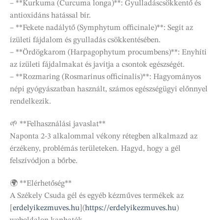
– **Kurkuma (Curcuma longa)**: Gyulladáscsökkentő és
antioxidáns hatással bír.
– **Fekete nadálytő (Symphytum officinale)**: Segít az
ízületi fájdalom és gyulladás csökkentésében.
– **Ördögkarom (Harpagophytum procumbens)**: Enyhíti
az ízületi fájdalmakat és javítja a csontok egészségét.
– **Rozmaring (Rosmarinus officinalis)**: Hagyományos
népi gyógyászatban használt, számos egészségügyi előnnyel
rendelkezik.
🌱 **Felhasználási javaslat**
Naponta 2-3 alkalommal vékony rétegben alkalmazd az
érzékeny, problémás területeken. Hagyd, hogy a gél
felszívódjon a bőrbe.
🌍 **Elérhetőség**
A Székely Csuda gél és egyéb kézműves termékek az
[
erdelyikezmuves.hu
](
https://erdelyikezmuves.hu
)