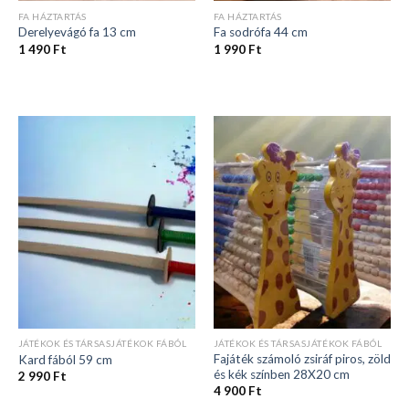
FA HÁZTARTÁS
FA HÁZTARTÁS
Derelyevágó fa 13 cm
Fa sodrófa 44 cm
1 490
Ft
1 990
Ft
JÁTÉKOK ÉS TÁRSASJÁTÉKOK FÁBÓL
JÁTÉKOK ÉS TÁRSASJÁTÉKOK FÁBÓL
Fajáték számoló zsiráf piros, zöld
Kard fából 59 cm
és kék színben 28X20 cm
2 990
Ft
4 900
Ft