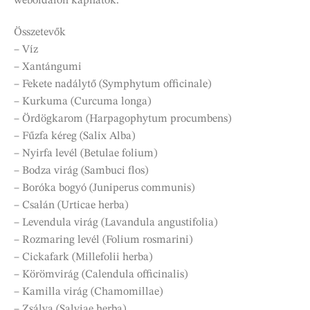
weboldalon kaphatók.
Összetevők
– Víz
– Xantángumi
– Fekete nadálytő (Symphytum officinale)
– Kurkuma (Curcuma longa)
– Ördögkarom (Harpagophytum procumbens)
– Fűzfa kéreg (Salix Alba)
– Nyirfa levél (Betulae folium)
– Bodza virág (Sambuci flos)
– Boróka bogyó (Juniperus communis)
– Csalán (Urticae herba)
– Levendula virág (Lavandula angustifolia)
– Rozmaring levél (Folium rosmarini)
– Cickafark (Millefolii herba)
– Körömvirág (Calendula officinalis)
– Kamilla virág (Chamomillae)
– Zsálya (Salviae herba)