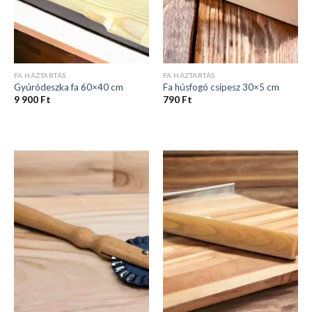
FA HÁZTARTÁS
FA HÁZTARTÁS
Gyúródeszka fa 60×40 cm
Fa húsfogó csipesz 30×5 cm
9 900
Ft
790
Ft