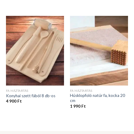
FA HÁZTARTÁS
FA HÁZTARTÁS
Húsklopfoló natúr fa, kocka 20
Konyhai szett fából 8 db-os
cm
4 900
Ft
1 990
Ft