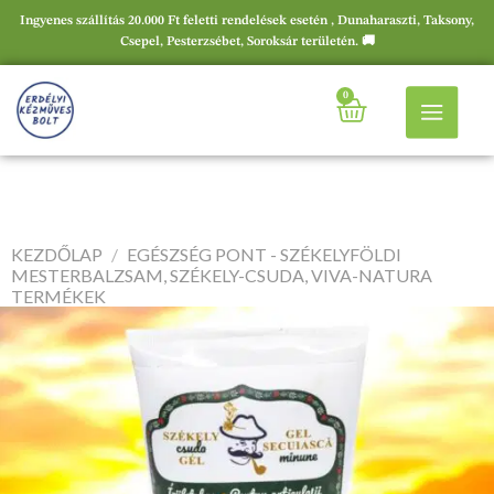
Ingyenes szállítás 20.000 Ft feletti rendelések esetén , Dunaharaszti, Taksony,
Csepel, Pesterzsébet, Soroksár területén. 🚚
0
KEZDŐLAP
/
EGÉSZSÉG PONT - SZÉKELYFÖLDI
MESTERBALZSAM, SZÉKELY-CSUDA, VIVA-NATURA
TERMÉKEK