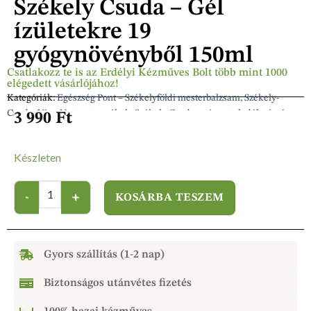
Székely Csuda – Gél
ízületekre 19
gyógynövényből 150ml
Csatlakozz te is az Erdélyi Kézműves Bolt több mint 1000
elégedett vásárlójához!
Kategóriák:
Egészség Pont – Székelyföldi mesterbalzsam, Székely-
Csuda, Viva-Natura termékek
,
Székely Csuda – viszonteladók részére
3 990
Ft
Készleten
KOSÁRBA TESZEM
Gyors szállítás (1-2 nap)
Biztonságos utánvétes fizetés