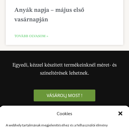
Anyák napja – május első
vasárnapján
TOVÁBB OLVASOM »
Egyedi, kézzel készített termékeinknél méret- és
színeltérések lehetnek.
VÁSÁROLJ MOST !
Cookies
LÉGY A KÖZÖSSÉGÜNK TAGJA
Iratkozz fel
5%
A webhely tartalmának megjelenítéséhez és a felhasználói élmény