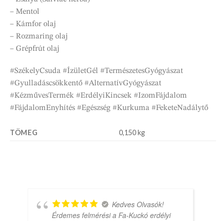
– Mentol
– Kámfor olaj
– Rozmaring olaj
– Grépfrút olaj
#SzékelyCsuda #ÍzületGél #TermészetesGyógyászat
#Gyulladáscsökkentő #AlternatívGyógyászat
#KézművesTermék #ErdélyiKincsek #IzomFájdalom
#FájdalomEnyhítés #Egészség #Kurkuma #FeketeNadálytő
TÖMEG
0,150 kg
Kedves Olvasók!
Érdemes felmérési a Fa-Kuckó erdélyi