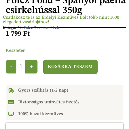
Polcz Food – Spanyol paella
csirkehússal 350g
Csatlakozz te is az Erdélyi Kézműves Bolt több mint 1000
elégedett vásárlójához!
Kategóriák:
Polcz Food termékek
1 799
Ft
Készleten
KOSÁRBA TESZEM
Gyors szállítás (1-2 nap)
Biztonságos utánvétes fizetés
100% hazai kézműves