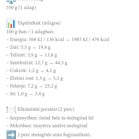
350 g (1 adag)
Tápértékek (átlagos)
100 g-ban / 1 adagban:
– Energia: 568 kJ / 136 kcal → 1987 kJ / 476 kcal
– Zsír: 5,5 g → 19,4 g
– Telített: 3,9 g → 13,8 g
– Szénhidrát: 12,7 g → 44,3 g
– Cukrok: 1,2 g → 4,1 g
– Élelmi rost: 1,5 g → 5,3 g
– Fehérje: 7,2 g → 25,2 g
– Só: 1,0 g → 3,4 g
Elkészítési javaslat (2 perc)
– Serpenyőben: öntsd bele és melegítsd fel
– Mikróban: tányérra szedve melegítsd
2 perc melegítés után fogyasztható.