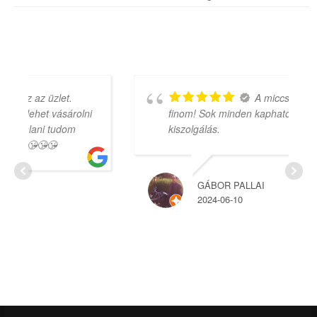
A miccs nagyon
finom! Sok minden kapható. Kedves
kiszolgálás.
GÁBOR PALLAI
2024-06-10