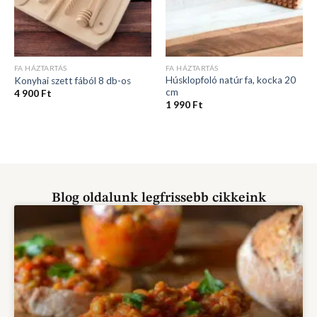
FA HÁZTARTÁS
FA HÁZTARTÁS
Húsklopfoló natúr fa, kocka 20
Konyhai szett fából 8 db-os
cm
4 900
Ft
1 990
Ft
Blog oldalunk legfrissebb cikkeink