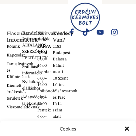
Hasznos
Rendelési
Nyitvatartás:
Kérdése
Információk
Információk
Van?
Hétfő:
ÁLTALÁNOS
Rólunk
ZÁRVA
1183
SZERZŐDÉSI
Kedd:
Budapest
Kapcsolat
FELTÉTELEK
6:00–
Balassa
Tanusítványok
16:00
Bálint
Szállítási
és
Szerda:
utca 1-
információ
Kitüntetések
6:00–
10 Szent
Nyilatkozat
16:00
Lőrinc
Kiemelt
elálláshoz
Csütörtök:
Vásárcsarnok
értékesítési
Adatvédelmi
6:00–
és Piac
területek
tájékoztató
16:00
II/14
Viszonteladóknak
Péntek:
szám
6:00–
alatt
16:00
található
Szombat:
üzlet
Cookies
6:00–
+36 30