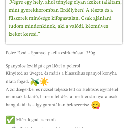
„Végre egy hely, ahol tényleg olyan ízeket találtam,
mint gyerekkoromban Erdélyben! A tészta és a
fűszerek minősége kifogástalan. Csak ajánlani
tudom mindenkinek, aki a valódi, kézműves
ízeket keresi.”
Polcz Food – Spanyol paella csirkehússal 350g
Spanyolos ízvilágú egytálétel a polcról
Kinyitod az üveget, és máris a klasszikus spanyol konyha
illata fogad.
A zöldségekkel és rizzsel teljessé tett csirkehúsos egytálétel
nemcsak laktató, hanem felidézi a mediterrán nyaralások
hangulatát is – így garantáltan beleszeretsz.
Miért fogod szeretni?