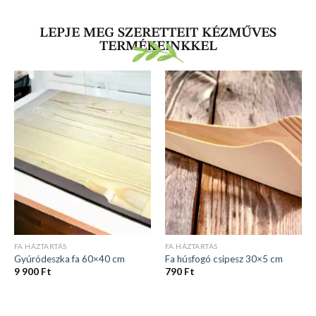
LEPJE MEG SZERETTEIT KÉZMŰVES
TERMÉKEINKKEL
FA HÁZTARTÁS
FA HÁZTARTÁS
Gyúródeszka fa 60×40 cm
Fa húsfogó csipesz 30×5 cm
9 900
Ft
790
Ft