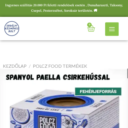
Ingyenes szállítás 20.000 Ft feletti rendelések esetén , Dunaharaszti, Taksony,
Csepel, Pesterzsébet, Soroksár területén. 🚚
0
KEZDŐLAP
/
POLCZ FOOD TERMÉKEK