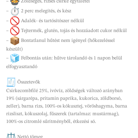
–
Zöldséges, rizses csirke egytálétel
–
2 perc melegítés, és kész
–
Adalék- és tartósítószer nélkül
–
Tejtermék, glutén, tojás és hozzáadott cukor nélkül
–
Bontatlanul hűtést nem igényel (hőkezeléssel
készült)
–
Felbontás után: hűtve tárolandó és 1 napon belül
elfogyasztandó
Összetevők
Csirkecombfilé 25%, ivóvíz, zöldségek változó arányban
19% (sárgarépa, pritamin paprika, kukorica, zöldborsó,
zeller), barna rizs, 100%-os kókusztej, vöröshagyma, barna
rizsliszt, kókuszolaj, fűszerek (tartalmaz: mustármag),
100%-os citromlé sűrítményből, étkezési só.
Nettó tömeg