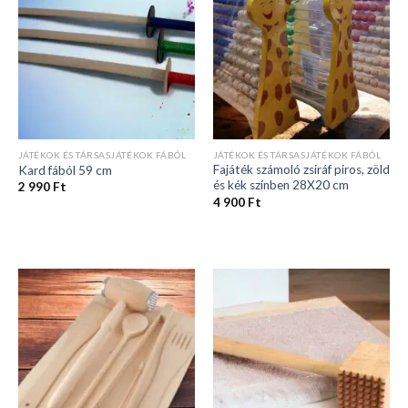
JÁTÉKOK ÉS TÁRSASJÁTÉKOK FÁBÓL
JÁTÉKOK ÉS TÁRSASJÁTÉKOK FÁBÓL
Fajáték számoló zsiráf piros, zöld
Kard fából 59 cm
és kék színben 28X20 cm
2 990
Ft
4 900
Ft