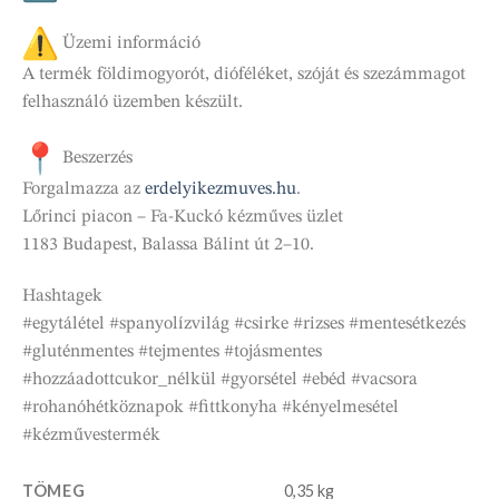
Üzemi információ
A termék földimogyorót, dióféléket, szóját és szezámmagot
felhasználó üzemben készült.
Beszerzés
Forgalmazza az
erdelyikezmuves.hu
.
Lőrinci piacon – Fa-Kuckó kézműves üzlet
1183 Budapest, Balassa Bálint út 2–10.
Hashtagek
#egytálétel #spanyolízvilág #csirke #rizses #mentesétkezés
#gluténmentes #tejmentes #tojásmentes
#hozzáadottcukor_nélkül #gyorsétel #ebéd #vacsora
#rohanóhétköznapok #fittkonyha #kényelmesétel
#kézművestermék
TÖMEG
0,35 kg