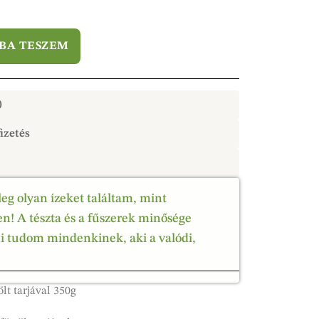
BA TESZEM
)
izetés
leg olyan ízeket találtam, mint
! A tészta és a fűszerek minősége
ni tudom mindenkinek, aki a valódi,
lt tarjával 350g