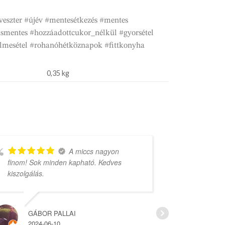
lveszter #újév #mentesétkezés #mentes
ásmentes #hozzáadottcukor_nélkül #gyorsétel
elmesétel #rohanóhétköznapok #fittkonyha
0,35 kg
A miccs nagyon
finom! Sok minden kapható. Kedves
rengeteg vá
kiszolgálás.
árak.
GÁBOR PALLAI
HAJ
2024-06-10
2022