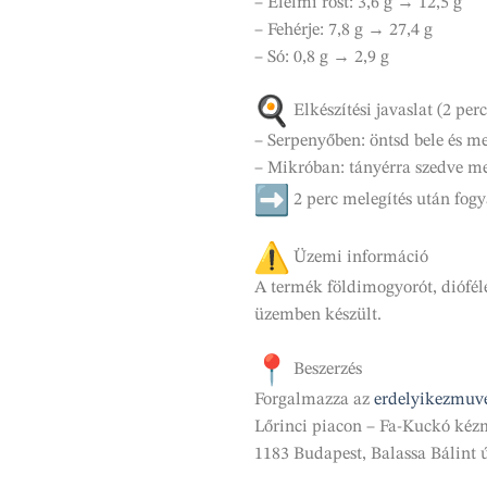
– Élelmi rost: 3,6 g → 12,5 g
– Fehérje: 7,8 g → 27,4 g
– Só: 0,8 g → 2,9 g
Elkészítési javaslat (2 perc
– Serpenyőben: öntsd bele és me
– Mikróban: tányérra szedve me
2 perc melegítés után fogy
Üzemi információ
A termék földimogyorót, diófélé
üzemben készült.
Beszerzés
Forgalmazza az
erdelyikezmuv
Lőrinci piacon – Fa-Kuckó kéz
1183 Budapest, Balassa Bálint ú