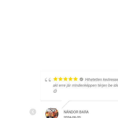
 amit
Hihetetlen kedvessé
aki erre jár mindenképpen térjen be ide
😊
NÁNDOR BARA
2024-06-20