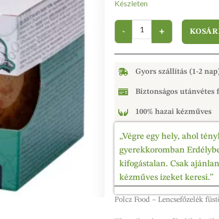
Készleten
KOSÁR
Gyors szállítás (1-2 nap
Biztonságos utánvétes f
100% hazai kézműves
„Végre egy hely, ahol tény
gyerekkoromban Erdélyben
kifogástalan. Csak ajánla
kézműves ízeket keresi.”
Polcz Food – Lencsefőzelék füstö