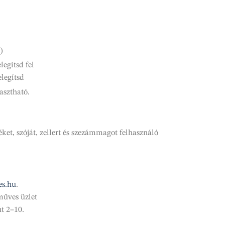
)
legítsd fel
legítsd
asztható.
ket, szóját, zellert és szezámmagot felhasználó
es.hu
.
műves üzlet
t 2–10.