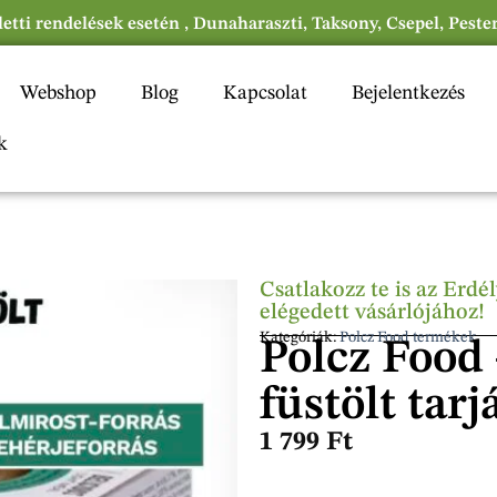
eletti rendelések esetén , Dunaharaszti, Taksony, Csepel, Peste
Webshop
Blog
Kapcsolat
Bejelentkezés
k
Csatlakozz te is az Erd
elégedett vásárlójához!
Kategóriák:
Polcz Food termékek
Polcz Food
füstölt tarj
1 799
Ft