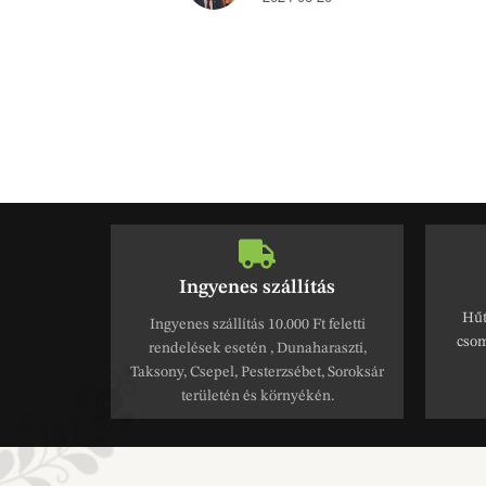
Ingyenes szállítás
Hűt
Ingyenes szállítás 10.000 Ft feletti
csom
rendelések esetén , Dunaharaszti,
Taksony, Csepel, Pesterzsébet, Soroksár
területén és környékén.