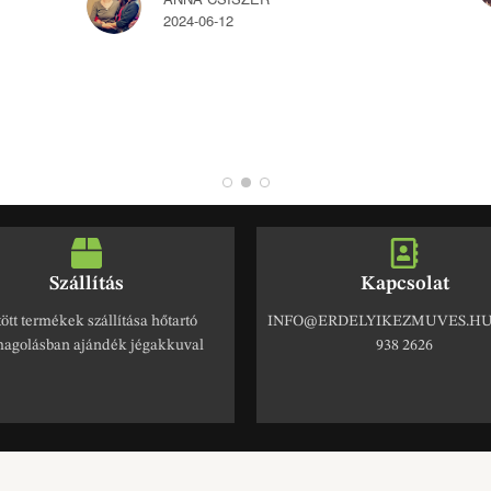
2024-06-12
Szállítás
Kapcsolat
ött termékek szállítása hőtartó
INFO@ERDELYIKEZMUVES.HU 
agolásban ajándék jégakkuval
938 2626