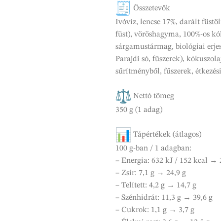
Összetevők
Ivóvíz, lencse 17%, darált füstöl
füst), vöröshagyma, 100%-os kóku
sárgamustármag, biológiai erjesz
Parajdi só, fűszerek), kókuszo
sűrítményből, fűszerek, étkezési
Nettó tömeg
350 g (1 adag)
Tápértékek (átlagos)
100 g-ban / 1 adagban:
– Energia: 632 kJ / 152 kcal → 
– Zsír: 7,1 g → 24,9 g
– Telített: 4,2 g → 14,7 g
– Szénhidrát: 11,3 g → 39,6 g
– Cukrok: 1,1 g → 3,7 g