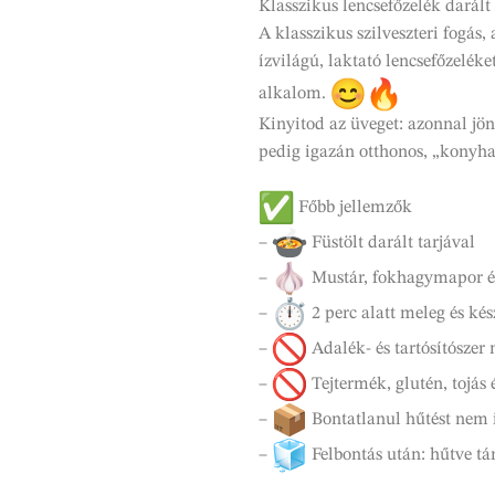
Klasszikus lencsefőzelék darált 
A klasszikus szilveszteri fogás,
ízvilágú, laktató lencsefőzelék
alkalom.
Kinyitod az üveget: azonnal jön 
pedig igazán otthonos, „konyh
Főbb jellemzők
–
Füstölt darált tarjával
–
Mustár, fokhagymapor és 
–
2 perc alatt meleg és kés
–
Adalék- és tartósítószer 
–
Tejtermék, glutén, tojás
–
Bontatlanul hűtést nem i
–
Felbontás után: hűtve tá