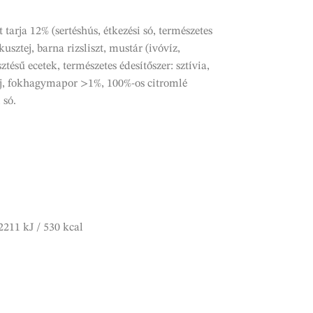
t tarja 12% (sertéshús, étkezési só, természetes
sztej, barna rizsliszt, mustár (ivóvíz,
tésű ecetek, természetes édesítőszer: sztívia,
laj, fokhagymapor >1%, 100%-os citromlé
 só.
2211 kJ / 530 kcal