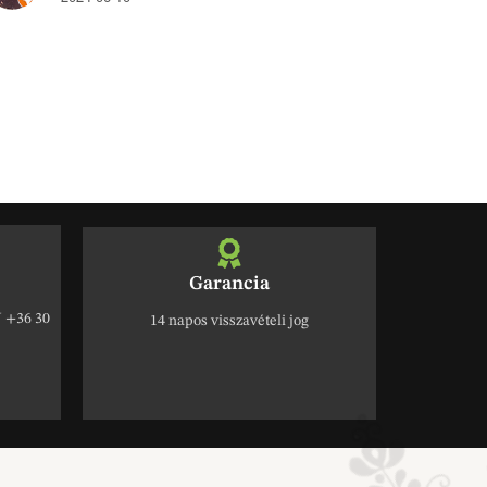
Garancia
+36 30
14 napos visszavételi jog