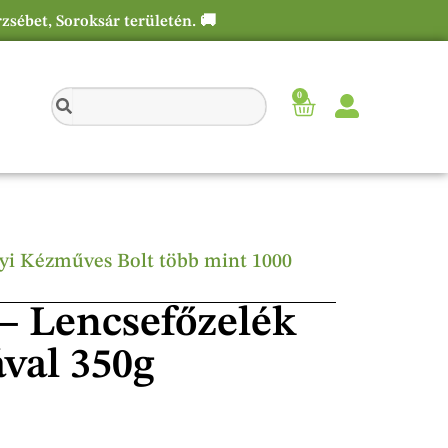
rzsébet, Soroksár területén. 🚚
0
élyi Kézműves Bolt több mint 1000
 – Lencsefőzelék
ával 350g