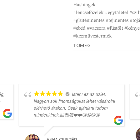
Hashtagek
#lencsefőzelék #egytálétel #szi
#gluténmentes #tejmentes #toj
#ebéd #vacsora #füstölt #kény
#kézművestermék
TÖMEG
g,
Isteni ez az üzlet.
Nagyon sok finomságokat lehet vásárolni
elérhető árakon. Csak ajánlani tudom
mindenkinek.‼️‼️🥰🥰❤️❤️😘😘😘😘
ANNA CSISZÉR