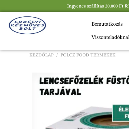
Ingyenes szállítás 20.000 Ft f
Bemutatkozás
Viszonteladókna
KEZDŐLAP
/
POLCZ FOOD TERMÉKEK