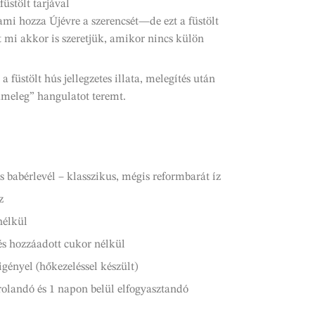
füstölt tarjával
 ami hozza Újévre a szerencsét—de ezt a füstölt
et mi akkor is szeretjük, amikor nincs külön
a füstölt hús jellegzetes illata, melegítés után
ameleg” hangulatot teremt.
babérlevél – klasszikus, mégis reformbarát íz
z
nélkül
 és hozzáadott cukor nélkül
gényel (hőkezeléssel készült)
rolandó és 1 napon belül elfogyasztandó