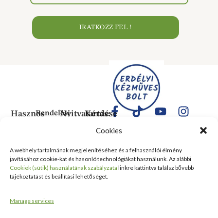
IRATKOZZ FEL !
Hasznos
Rendelési
Nyitvatartás:
Kérdése
Információk
Információk
Van?
Hétfő:
Cookies
ÁLTALÁNOS
Rólunk
ZÁRVA
1183
SZERZŐDÉSI
Kedd:
Budapest
Kapcsolat
A webhely tartalmának megjelenítéséhez és a felhasználói élmény
FELTÉTELEK
6:00–
Balassa
javításához cookie-kat és hasonló technológiákat használunk. Az alábbi
Tanusítványok
16:00
Bálint
Szállítási
Cookiek (sütik) használatának szabályzata
linkre kattintva találsz bővebb
és
Szerda:
utca 1-
tájékoztatást és beállítási lehetőséget.
információ
Kitüntetések
6:00–
10 Szent
Nyilatkozat
16:00
Lőrinc
Kiemelt
Manage services
elálláshoz
Csütörtök:
Vásárcsarnok
értékesítési
Adatvédelmi
6:00–
és Piac
területek