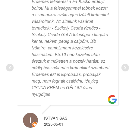
Érdemes felmérési a Fa-Kuckó erdélyi
boltot! Mi a feleségemmel többek között
a számunkra szükséges izületi krémeket
vásároltunk. Az általunk vásárolt
termékek: - Székely Csuda Kenőcs -
Székely Csuda Gél A feleségem karjaira
kente, nekem pedig a csípőm, láb
izületre, combizmom kezelésére
használom. Kb.10 nap kezelés után
éreztük mindketten a pozitív hatást, ez
eddig használt más krémekkel szemben!
Érdemes ezt is kipróbálás, próbálják
meg, nem fognak csalódni, tényleg
CSUDA KRÉM és GÉL! 82 éves
nyugdíjas
ISTVÁN SAS
2025-05-01