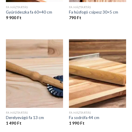
FA HÁZTARTÁS
FA HÁZTARTÁS
Gyúródeszka fa 60×40 cm
Fa húsfogó csipesz 30×5 cm
9 900
Ft
790
Ft
FA HÁZTARTÁS
FA HÁZTARTÁS
Derelyevágó fa 13 cm
Fa sodrófa 44 cm
1 490
Ft
1 990
Ft