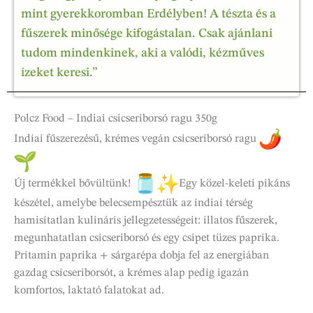
mint gyerekkoromban Erdélyben! A tészta és a
fűszerek minősége kifogástalan. Csak ajánlani
tudom mindenkinek, aki a valódi, kézműves
ízeket keresi.”
Polcz Food – Indiai csicseriborsó ragu 350g
Indiai fűszerezésű, krémes vegán csicseriborsó ragu
Új termékkel bővültünk!
Egy közel-keleti pikáns
készétel, amelybe belecsempésztük az indiai térség
hamisítatlan kulináris jellegzetességeit: illatos fűszerek,
megunhatatlan csicseriborsó és egy csipet tüzes paprika.
Pritamin paprika + sárgarépa dobja fel az energiában
gazdag csicseriborsót, a krémes alap pedig igazán
komfortos, laktató falatokat ad.