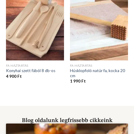
FA HÁZTARTÁS
FA HÁZTARTÁS
Húsklopfoló natúr fa, kocka 20
Konyhai szett fából 8 db-os
cm
4 900
Ft
1 990
Ft
Blog oldalunk legfrissebb cikkeink