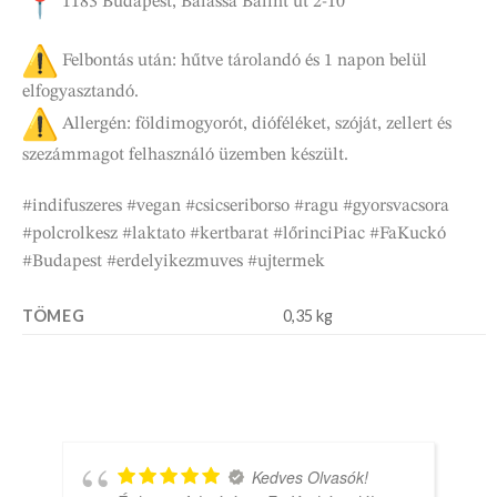
1183 Budapest, Balassa Bálint út 2-10
Felbontás után: hűtve tárolandó és 1 napon belül
elfogyasztandó.
Allergén: földimogyorót, dióféléket, szóját, zellert és
szezámmagot felhasználó üzemben készült.
#indifuszeres #vegan #csicseriborso #ragu #gyorsvacsora
#polcrolkesz #laktato #kertbarat #lőrinciPiac #FaKuckó
#Budapest #erdelyikezmuves #ujtermek
TÖMEG
0,35 kg
Kedves Olvasók!