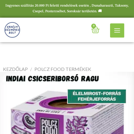
Ingyenes szállítás 20.000 Ft feletti rendelések esetén , Dunaharaszti, Taksony,
Csepel, Pesterzsébet, Soroksár területén. 🚚
0
KEZDŐLAP
/
POLCZ FOOD TERMÉKEK