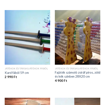
JÁTÉKOK ÉS TÁRSASJÁTÉKOK FÁBÓL
JÁTÉKOK ÉS TÁRSASJÁTÉKOK FÁBÓL
Fajáték számoló zsiráf piros, zöld
Kard fából 59 cm
és kék színben 28X20 cm
2 990
Ft
4 900
Ft