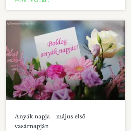
TOVÁBB OLVASOM »
Anyák napja – május első
vasárnapján