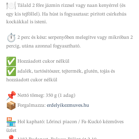
Tálald 2 főre jázmin rizzsel vagy naan kenyérrel (és
egy kis tejföllel). Ha húst is fogyasztasz: pirított csirkehús
kockákkal is isteni.
2 perc és kész: serpenyőben melegítve vagy mikróban 2
percig, utána azonnal fogyasztható.
Hozzáadott cukor nélkül
adalék, tartósítószer, tejtermék, glutén, tojás és
hozzáadott cukor nélkül
Nettó tömeg: 350 g (1 adag)
Forgalmazza:
erdelyikezmuves.hu
Hol kapható: Lőrinci piacon / Fa-Kuckó kézműves
üzlet