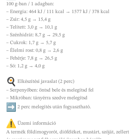
100 g-ban / 1 adagban:
– Energia: 464 kJ / 111 kcal → 1577 kJ / 378 kcal
– Zsír: 4,5 g → 15,4 g
– Telített: 3,0 g → 10,1 g
– Szénhidrát: 8,7 g → 29,5 g
– Cukrok: 1,7 g → 5,7 g
– Élelmi rost: 0,8 g → 2,6 g
– Fehérje: 7,8 g → 26,5 g
– Só: 1,2 g → 4,0 g
Elkészítési javaslat (2 perc)
– Serpenyőben: öntsd bele és melegítsd fel
– Mikróban: tányérra szedve melegítsd
2 perc melegítés után fogyasztható.
Üzemi információ
A termék földimogyorót, dióféléket, mustárt, szóját, zellert