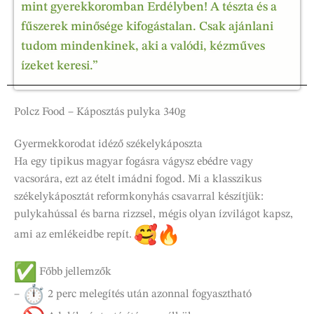
mint gyerekkoromban Erdélyben! A tészta és a
fűszerek minősége kifogástalan. Csak ajánlani
tudom mindenkinek, aki a valódi, kézműves
ízeket keresi.”
Polcz Food – Káposztás pulyka 340g
Gyermekkorodat idéző székelykáposzta
Ha egy tipikus magyar fogásra vágysz ebédre vagy
vacsorára, ezt az ételt imádni fogod. Mi a klasszikus
székelykáposztát reformkonyhás csavarral készítjük:
pulykahússal és barna rizzsel, mégis olyan ízvilágot kapsz,
ami az emlékeidbe repít.
Főbb jellemzők
–
2 perc melegítés után azonnal fogyasztható