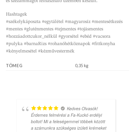
és szezámmagot felhasználó üzemben készült.
Hashtagek
#székelykáposzta #egytálétel #magyarosíz #mentesétkezés
#mentes #gluténmentes #tejmentes #tojásmentes
#hozzáadottcukor_nélkül #gyorsétel #ebéd #vacsora
#pulyka #barnaRizs #rohanóhétköznapok #fittkonyha
#kényelmesétel #kézművestermék
TÖMEG
0,35 kg
Kedves Olvasók!
Érdemes felmérési a Fa-Kuckó erdélyi
boltot! Mi a feleségemmel többek között
a számunkra szükséges izületi krémeket