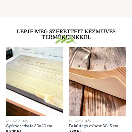
LEPJE MEG SZERETTEIT KÉZMŰVES
TERMÉKEINKKEL
FA HÁZTARTÁS
FA HÁZTARTÁS
Gyúródeszka fa 60×40 cm
Fa húsfogó csipesz 30×5 cm
9 900
Ft
790
Ft