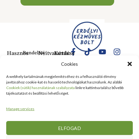
Hasznos
Rendelési
Nyitvatartás:
Kérdése
Információk
Információk
Van?
Hétfő:
Cookies
ÁLTALÁNOS
Rólunk
ZÁRVA
1183
SZERZŐDÉSI
Kedd:
Budapest
Kapcsolat
A webhely tartalmának megjelenítéséhez és a felhasználói élmény
FELTÉTELEK
6:00–
Balassa
javításához cookie-kat és hasonló technológiákat használunk. Az alábbi
Tanusítványok
16:00
Bálint
Szállítási
Cookiek (sütik) használatának szabályzata
linkre kattintva találsz bővebb
és
Szerda:
utca 1-
tájékoztatást és beállítási lehetőséget.
információ
Kitüntetések
6:00–
10 Szent
Nyilatkozat
16:00
Lőrinc
Kiemelt
Manage services
elálláshoz
Csütörtök:
Vásárcsarnok
értékesítési
Adatvédelmi
6:00–
és Piac
területek
tájékoztató
16:00
II/14
ELFOGAD
Viszonteladóknak
Péntek:
szám
6:00–
alatt