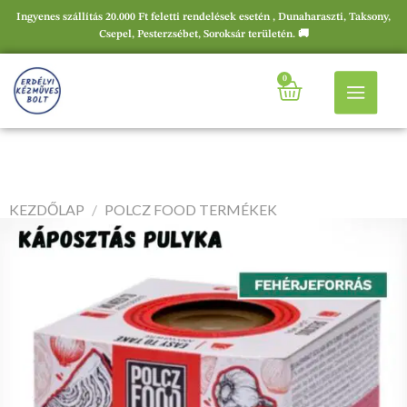
Ingyenes szállítás 20.000 Ft feletti rendelések esetén , Dunaharaszti, Taksony,
Csepel, Pesterzsébet, Soroksár területén. 🚚
0
KEZDŐLAP
/
POLCZ FOOD TERMÉKEK