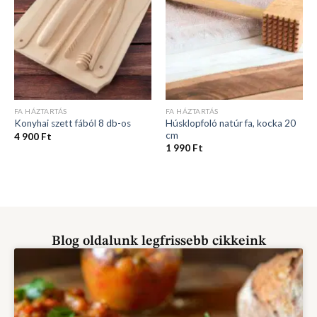
FA HÁZTARTÁS
FA HÁZTARTÁS
Húsklopfoló natúr fa, kocka 20
Konyhai szett fából 8 db-os
cm
4 900
Ft
1 990
Ft
Blog oldalunk legfrissebb cikkeink