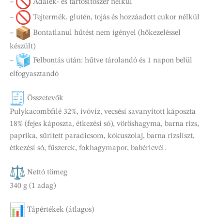
–
Adalék- és tartósítószer nélkül
–
Tejtermék, glutén, tojás és hozzáadott cukor nélkül
–
Bontatlanul hűtést nem igényel (hőkezeléssel
készült)
–
Felbontás után: hűtve tárolandó és 1 napon belül
elfogyasztandó
Összetevők
Pulykacombfilé 32%, ivóvíz, vecsési savanyított káposzta
18% (fejes káposzta, étkezési só), vöröshagyma, barna rizs,
paprika, sűrített paradicsom, kókuszolaj, barna rizsliszt,
étkezési só, fűszerek, fokhagymapor, babérlevél.
Nettó tömeg
340 g (1 adag)
Tápértékek (átlagos)