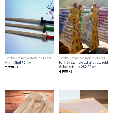
JÁTÉKOK ÉS TÁRSASJÁTÉKOK FÁBÓL
JÁTÉKOK ÉS TÁRSASJÁTÉKOK FÁBÓL
Fajáték számoló zsiráf piros, zöld
Kard fából 59 cm
és kék színben 28X20 cm
2 990
Ft
4 900
Ft