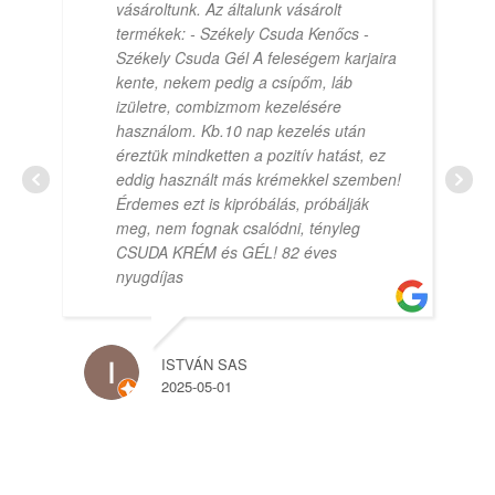
vásároltunk. Az általunk vásárolt
termékek: - Székely Csuda Kenőcs -
Székely Csuda Gél A feleségem karjaira
kente, nekem pedig a csípőm, láb
izületre, combizmom kezelésére
használom. Kb.10 nap kezelés után
éreztük mindketten a pozitív hatást, ez
eddig használt más krémekkel szemben!
Érdemes ezt is kipróbálás, próbálják
meg, nem fognak csalódni, tényleg
CSUDA KRÉM és GÉL! 82 éves
nyugdíjas
ISTVÁN SAS
2025-05-01