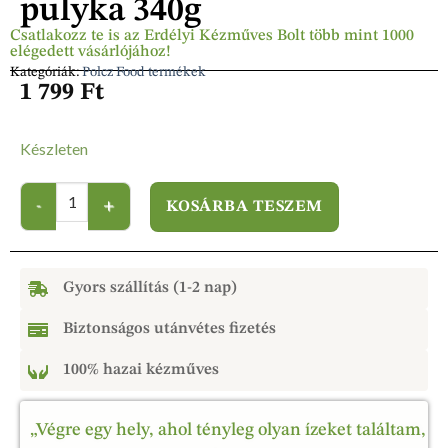
pulyka 340g
Csatlakozz te is az Erdélyi Kézműves Bolt több mint 1000
elégedett vásárlójához!
Kategóriák:
Polcz Food termékek
1 799
Ft
Készleten
KOSÁRBA TESZEM
Gyors szállítás (1-2 nap)
Biztonságos utánvétes fizetés
100% hazai kézműves
„Végre egy hely, ahol tényleg olyan ízeket találtam,