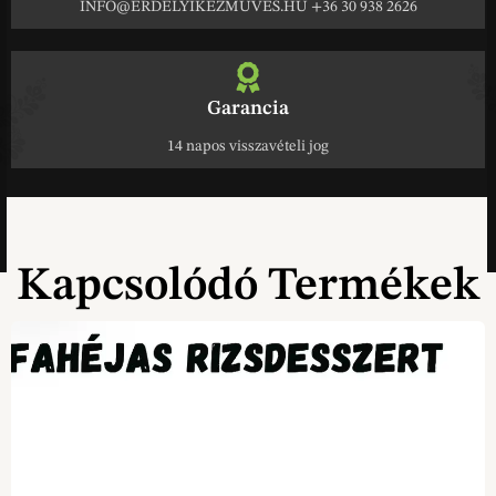
INFO@ERDELYIKEZMUVES.HU +36 30 938 2626
Garancia
14 napos visszavételi jog
Kapcsolódó Termékek