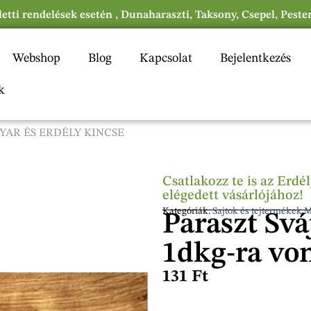
eletti rendelések esetén , Dunaharaszti, Taksony, Csepel, Peste
Webshop
Blog
Kapcsolat
Bejelentkezés
k
YAR ÉS ERDÉLY KINCSE
Csatlakozz te is az Erd
elégedett vásárlójához!
Kategóriák:
Sajtok és tejtermékek 
Paraszt Sváj
1dkg-ra vo
131
Ft