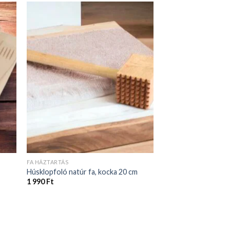
FA HÁZTARTÁS
Húsklopfoló natúr fa, kocka 20 cm
1 990
Ft