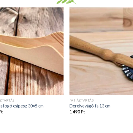
ÁZTARTÁS
FA HÁZTARTÁS
úsfogó csipesz 30×5 cm
Derelyevágó fa 13 cm
Ft
1 490
Ft