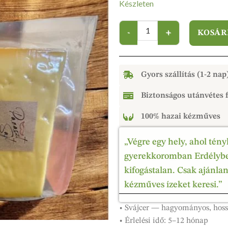
Készleten
KOSÁR
Gyors szállítás (1-2 nap
Biztonságos utánvétes f
100% hazai kézműves
„Végre egy hely, ahol tény
gyerekkoromban Erdélyben
kifogástalan. Csak ajánla
kézműves ízeket keresi.”
• Svájcer — hagyományos, hoss
• Érlelési idő: 5–12 hónap