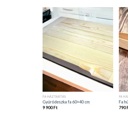
FA HÁZTARTÁS
FA H
Gyúródeszka fa 60×40 cm
Fa h
9 900
Ft
790