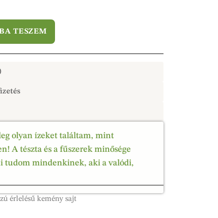
BA TESZEM
)
izetés
leg olyan ízeket találtam, mint
! A tészta és a fűszerek minősége
ni tudom mindenkinek, aki a valódi,
zú érlelésű kemény sajt