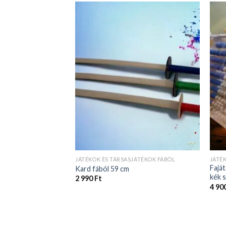
JÁTÉKOK ÉS TÁRSASJÁTÉKOK FÁBÓL
JÁTÉ
Faját
Kard fából 59 cm
kék 
2 990
Ft
4 90