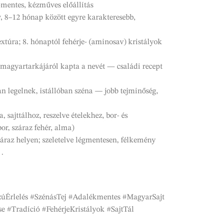
-mentes, kézműves előállítás
, 8–12 hónap között egyre karakteresebb,
extúra; 8. hónaptól fehérje- (aminosav) kristályok
 magyartarkájáról kapta a nevét — családi recept
 legelnek, istállóban széna — jobb tejminőség,
, sajttálhoz, reszelve ételekhez, bor- és
bor, száraz fehér, alma)
áraz helyen; szeletelve légmentesen, félkemény
 .
zúÉrlelés #SzénásTej #Adalékmentes #MagyarSajt
#Tradíció #FehérjeKristályok #SajtTál