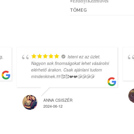
#ErdelyiKezmuves
TÖMEG
g,
Isteni ez az üzlet.
Nagyon sok finomságokat lehet vásárolni
elérhető árakon. Csak ajánlani tudom
mindenkinek.‼️‼️🥰🥰❤️❤️😘😘😘😘
ANNA CSISZÉR
2024-06-12