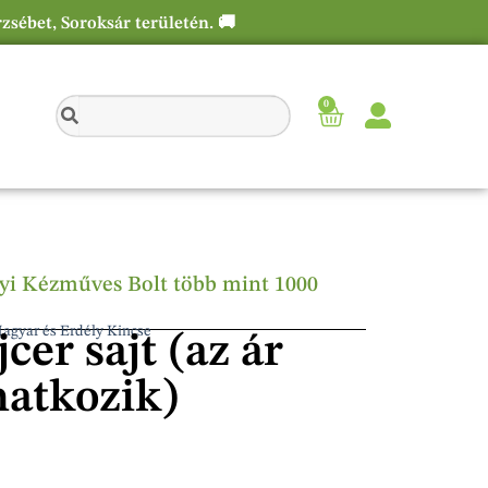
rzsébet, Soroksár területén. 🚚
0
élyi Kézműves Bolt több mint 1000
Magyar és Erdély Kincse
cer sajt (az ár
natkozik)