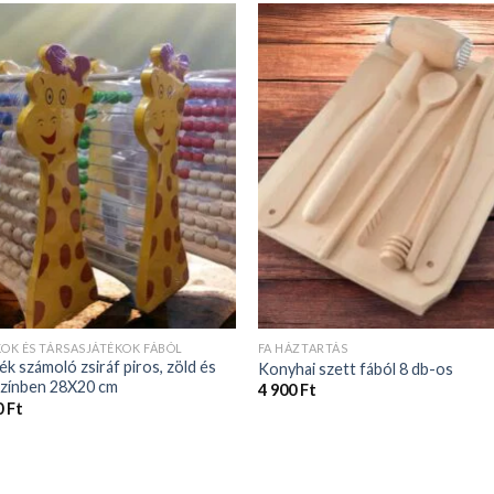
KOK ÉS TÁRSASJÁTÉKOK FÁBÓL
FA HÁZTARTÁS
ék számoló zsiráf piros, zöld és
Konyhai szett fából 8 db-os
színben 28X20 cm
4 900
Ft
0
Ft