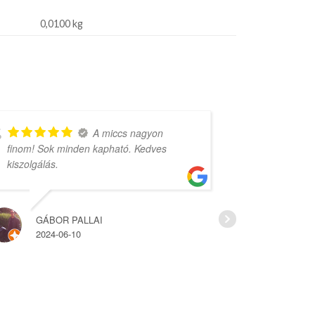
0,0100 kg
A miccs nagyon
finom! Sok minden kapható. Kedves
rengeteg vá
kiszolgálás.
árak.
GÁBOR PALLAI
HAJ
2024-06-10
2022