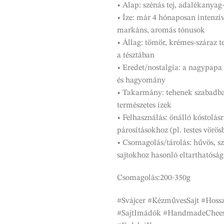
• Alap: szénás tej, adalékanyag
• Íze: már 4 hónaposan intenzív
markáns, aromás tónusok
• Állag: tömör, krémes-száraz t
a tésztában
• Eredet/nostalgia: a nagypapa
és hagyomány
• Takarmány: tehenek szabadban
természetes ízek
• Felhasználás: önálló kóstolásra
párosításokhoz (pl. testes vörös
• Csomagolás/tárolás: hűvös, sz
sajtokhoz hasonló eltarthatóság
Csomagolás:200-350g
#Svájcer #KézművesSajt #Hoss
#SajtImádók #HandmadeCheese 