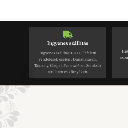
Ingyenes szállítás
Hűt
Ingyenes szállítás 10.000 Ft feletti
csom
rendelések esetén , Dunaharaszti,
Taksony, Csepel, Pesterzsébet, Soroksár
területén és környékén.