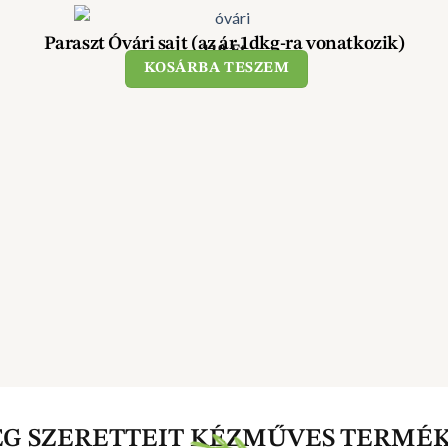
Paraszt Óvári sajt (az ár 1dkg-ra vonatkozik)
119
Ft
KOSÁRBA TESZEM
EG SZERETTEIT KÉZMŰVES TERMÉ