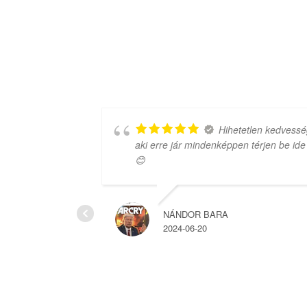
 amit
Hihetetlen kedvessé
aki erre jár mindenképpen térjen be ide
😊
NÁNDOR BARA
2024-06-20