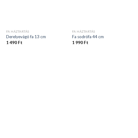
FA HÁZTARTÁS
FA HÁZTARTÁS
Derelyevágó fa 13 cm
Fa sodrófa 44 cm
1 490
Ft
1 990
Ft