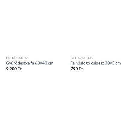
FA HÁZTARTÁS
FA HÁZTARTÁS
Gyúródeszka fa 60×40 cm
Fa húsfogó csipesz 30×5 cm
9 900
Ft
790
Ft