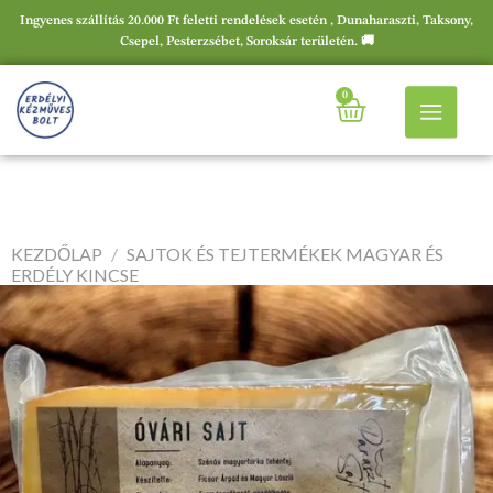
Ingyenes szállítás 20.000 Ft feletti rendelések esetén , Dunaharaszti, Taksony,
Csepel, Pesterzsébet, Soroksár területén. 🚚
0
KEZDŐLAP
/
SAJTOK ÉS TEJTERMÉKEK MAGYAR ÉS
ERDÉLY KINCSE