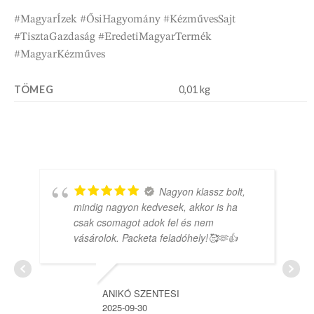
#MagyarÍzek #ŐsiHagyomány #KézművesSajt
#TisztaGazdaság #EredetiMagyarTermék
#MagyarKézműves
TÖMEG
0,01 kg
Nagyon klassz bolt,
mindig nagyon kedvesek, akkor is ha
csak csomagot adok fel és nem
vásárolok. Packeta feladóhely!🥰🫶👍
ANIKÓ SZENTESI
2025-09-30