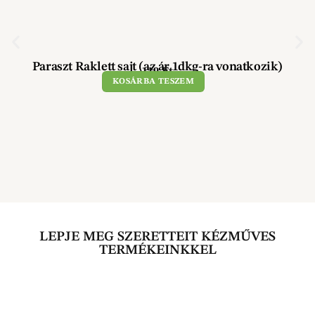
Paraszt Raklett sajt (az ár 1dkg-ra vonatkozik)
119
Ft
KOSÁRBA TESZEM
LEPJE MEG SZERETTEIT KÉZMŰVES
TERMÉKEINKKEL