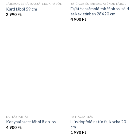
JÁTÉKOK ÉS TÁRSASJÁTÉKOK FÁBÓL
JÁTÉKOK ÉS TÁRSASJÁTÉKOK FÁBÓL
Fajáték számoló zsiráf piros, zöld
Kard fából 59 cm
és kék színben 28X20 cm
2 990
Ft
4 900
Ft
FA HÁZTARTÁS
FA HÁZTARTÁS
Húsklopfoló natúr fa, kocka 20
Konyhai szett fából 8 db-os
cm
4 900
Ft
1 990
Ft