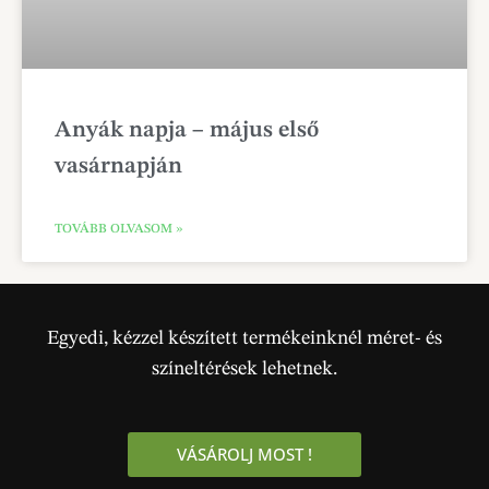
Anyák napja – május első
vasárnapján
TOVÁBB OLVASOM »
Egyedi, kézzel készített termékeinknél méret- és
színeltérések lehetnek.
VÁSÁROLJ MOST !