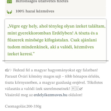
Biztonságos utánvétes fizetés
100% hazai kézműves
„Végre egy hely, ahol tényleg olyan ízeket találtam,
mint gyerekkoromban Erdélyben! A tészta és a
fűszerek minősége kifogástalan. Csak ajánlani
tudom mindenkinek, aki a valódi, kézműves
ízeket keresi.”
🧀✨ Fedezd fel a magyar hagyományokat egy falatban!
Paraszt Óvári kömény magos sajt – több hónapos érlelés,
tiszta környezetben, a magyar gazdaság erejével. Tökéletes
választás a valódi ízek szerelmeseinek! 🇭🇺🌿
Vásárold meg az
erdelyikezmuves.hu
oldalon!
Csomagolás:200-350g