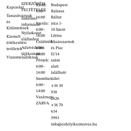
SZERZŐDÉSI
Kedd:
Budapest
Kapcsolat
FELTÉTELEK
6:00–
Balassa
Tanusítványok
16:00
Bálint
Szállítási
és
Szerda:
utca 1-
információ
Kitüntetések
6:00–
10 Szent
Nyilatkozat
16:00
Lőrinc
Kiemelt
elálláshoz
Csütörtök:
Vásárcsarnok
értékesítési
Adatvédelmi
6:00–
és Piac
területek
tájékoztató
16:00
II/14
Viszonteladóknak
Péntek:
szám
6:00–
alatt
16:00
található
Szombat:
üzlet
6:00–
+36 30
14:00
938
Vasárnap:
2626
ZÁRVA
+36 70
634
5993
info@erdelyikezmuves.hu