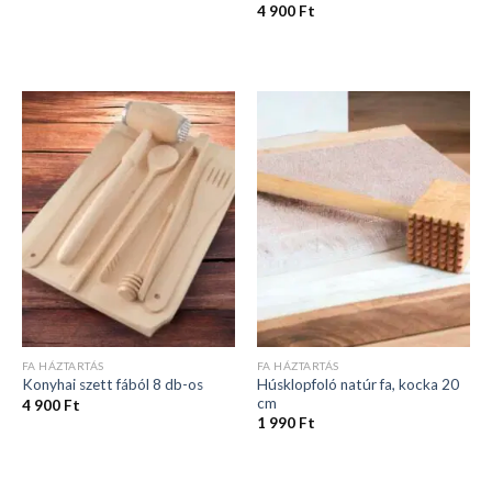
4 900
Ft
FA HÁZTARTÁS
FA HÁZTARTÁS
Húsklopfoló natúr fa, kocka 20
Konyhai szett fából 8 db-os
cm
4 900
Ft
1 990
Ft