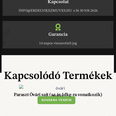
Kapcsolat
INFO@ERDELYIKEZMUVES.HU +36 30 938 2626
Garancia
14 napos visszavételi jog
Kapcsolódó Termékek
Paraszt Óvári sajt (az ár 1dkg-ra vonatkozik)
119
Ft
KOSÁRBA TESZEM