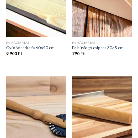
FA HÁZTARTÁS
FA HÁZTARTÁS
Gyúródeszka fa 60×40 cm
Fa húsfogó csipesz 30×5 cm
9 900
Ft
790
Ft