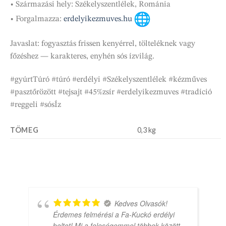
• Származási hely: Székelyszentlélek, Románia
• Forgalmazza:
erdelyikezmuves.hu
Javaslat: fogyasztás frissen kenyérrel, tölteléknek vagy
főzéshez — karakteres, enyhén sós ízvilág.
#gyúrtTúró #túró #erdélyi #Székelyszentlélek #kézműves
#pasztőrözött #tejsajt #45%zsír #erdelyikezmuves #tradíció
#reggeli #sósÍz
TÖMEG
0,3 kg
Kedves Olvasók!
Érdemes felmérési a Fa-Kuckó erdélyi
boltot! Mi a feleségemmel többek között