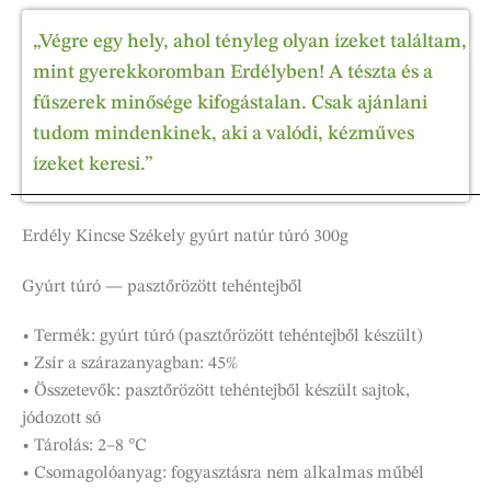
„Végre egy hely, ahol tényleg olyan ízeket találtam,
mint gyerekkoromban Erdélyben! A tészta és a
fűszerek minősége kifogástalan. Csak ajánlani
tudom mindenkinek, aki a valódi, kézműves
ízeket keresi.”
Erdély Kincse Székely gyúrt natúr túró 300g
Gyúrt túró — pasztőrözött tehéntejből
• Termék: gyúrt túró (pasztőrözött tehéntejből készült)
• Zsír a szárazanyagban: 45%
• Összetevők: pasztőrözött tehéntejből készült sajtok,
jódozott só
• Tárolás: 2–8 °C
• Csomagolóanyag: fogyasztásra nem alkalmas műbél