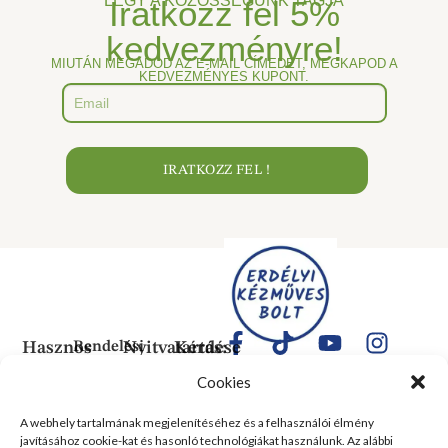
LÉGY A KÖZÖSSÉGÜNK TAGJA
Iratkozz fel
5%
kedvezményre!
MIUTÁN MEGADOD AZ E-MAIL CÍMEDET, MEGKAPOD A
KEDVEZMÉNYES KUPONT.
IRATKOZZ FEL !
Hasznos
Rendelési
Nyitvatartás:
Kérdése
Információk
Információk
Van?
Hétfő:
Cookies
ÁLTALÁNOS
Rólunk
ZÁRVA
1183
SZERZŐDÉSI
Kedd:
Budapest
Kapcsolat
A webhely tartalmának megjelenítéséhez és a felhasználói élmény
FELTÉTELEK
6:00–
Balassa
javításához cookie-kat és hasonló technológiákat használunk. Az alábbi
Tanusítványok