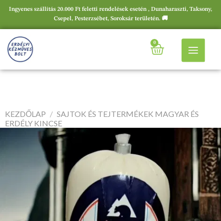
Ingyenes szállítás 20.000 Ft feletti rendelések esetén , Dunaharaszti, Taksony,
Csepel, Pesterzsébet, Soroksár területén. 🚚
0
KEZDŐLAP
/
SAJTOK ÉS TEJTERMÉKEK MAGYAR ÉS
ERDÉLY KINCSE