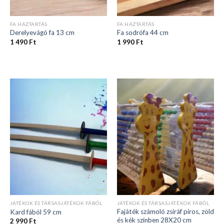
FA HÁZTARTÁS
FA HÁZTARTÁS
Derelyevágó fa 13 cm
Fa sodrófa 44 cm
1 490
Ft
1 990
Ft
JÁTÉKOK ÉS TÁRSASJÁTÉKOK FÁBÓL
JÁTÉKOK ÉS TÁRSASJÁTÉKOK FÁBÓL
Fajáték számoló zsiráf piros, zöld
Kard fából 59 cm
és kék színben 28X20 cm
2 990
Ft