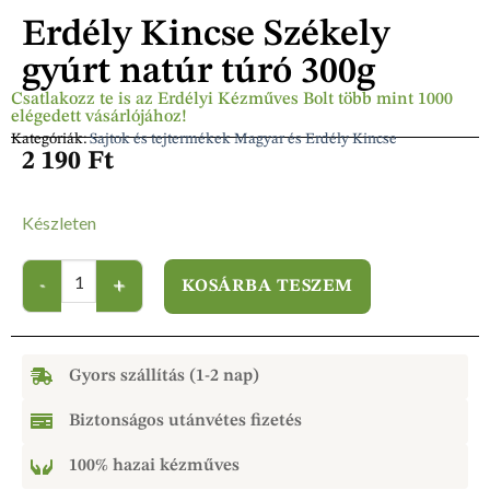
Erdély Kincse Székely
gyúrt natúr túró 300g
Csatlakozz te is az Erdélyi Kézműves Bolt több mint 1000
elégedett vásárlójához!
Kategóriák:
Sajtok és tejtermékek Magyar és Erdély Kincse
2 190
Ft
Készleten
KOSÁRBA TESZEM
Gyors szállítás (1-2 nap)
Biztonságos utánvétes fizetés
100% hazai kézműves