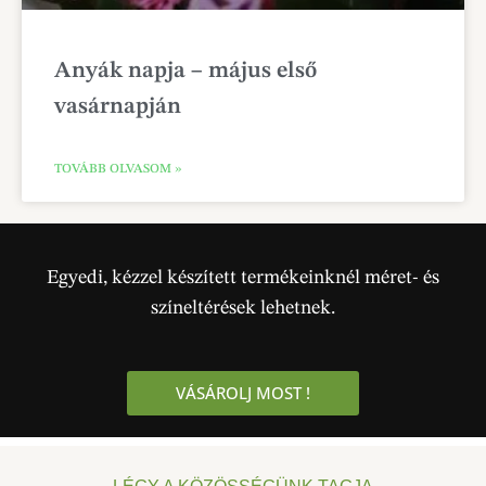
Anyák napja – május első
vasárnapján
TOVÁBB OLVASOM »
Egyedi, kézzel készített termékeinknél méret- és
színeltérések lehetnek.
VÁSÁROLJ MOST !