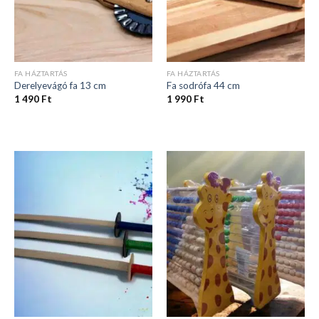
FA HÁZTARTÁS
FA HÁZTARTÁS
Derelyevágó fa 13 cm
Fa sodrófa 44 cm
1 490
Ft
1 990
Ft