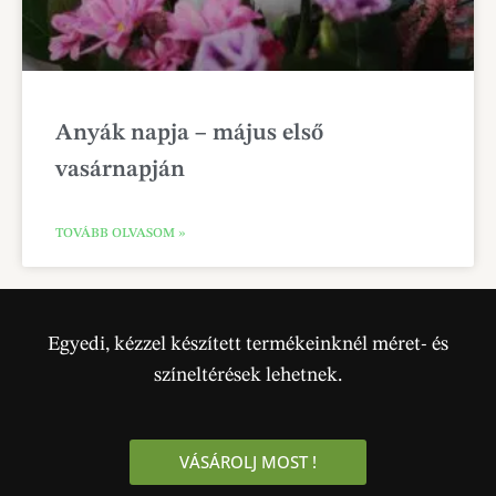
Anyák napja – május első
vasárnapján
TOVÁBB OLVASOM »
Egyedi, kézzel készített termékeinknél méret- és
színeltérések lehetnek.
VÁSÁROLJ MOST !