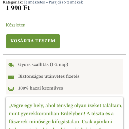
Kategóriák:
Természetes – Parajdi só termékek
1 990
Ft
Készleten
KOSÁRBA TESZEM
Gyors szállítás (1-2 nap)
Biztonságos utánvétes fizetés
100% hazai kézműves
„Végre egy hely, ahol tényleg olyan ízeket találtam,
mint gyerekkoromban Erdélyben! A tészta és a
fűszerek minősége kifogástalan. Csak ajánlani