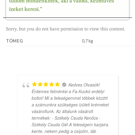
tudom mindenkinek, aki a valódi, kézműves
ízeket keresi.”
Sorry, but you do not have permission to view this content.
TÖMEG
0,7 kg
Kedves Olvasók!
Érdemes felmérési a Fa-Kuckó erdélyi
boltot! Mi a feleségemmel többek között
a számunkra szükséges izületi krémeket
vásároltunk. Az általunk vásárolt
termékek: - Székely Csuda Kenőcs -
Székely Csuda Gél A feleségem karjaira
kente, nekem pedig a csípőm, láb