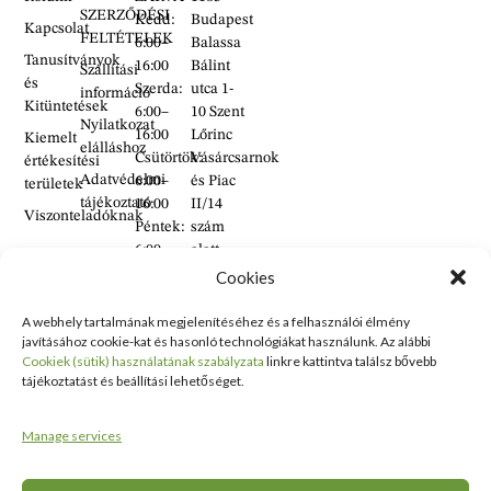
SZERZŐDÉSI
Kedd:
Budapest
Kapcsolat
FELTÉTELEK
6:00–
Balassa
Tanusítványok
16:00
Bálint
Szállítási
és
Szerda:
utca 1-
információ
Kitüntetések
6:00–
10 Szent
Nyilatkozat
16:00
Lőrinc
Kiemelt
elálláshoz
Csütörtök:
Vásárcsarnok
értékesítési
Adatvédelmi
6:00–
és Piac
területek
tájékoztató
16:00
II/14
Viszonteladóknak
Péntek:
szám
6:00–
alatt
16:00
található
Cookies
Szombat:
üzlet
6:00–
A webhely tartalmának megjelenítéséhez és a felhasználói élmény
+36 30
javításához cookie-kat és hasonló technológiákat használunk. Az alábbi
14:00
938
Cookiek (sütik) használatának szabályzata
linkre kattintva találsz bővebb
Vasárnap:
2626
tájékoztatást és beállítási lehetőséget.
ZÁRVA
+36 70
634
Manage services
5993
info@erdelyikezmuves.hu