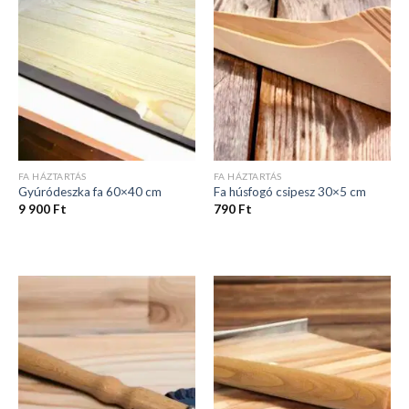
FA HÁZTARTÁS
FA HÁZTARTÁS
Gyúródeszka fa 60×40 cm
Fa húsfogó csipesz 30×5 cm
9 900
Ft
790
Ft