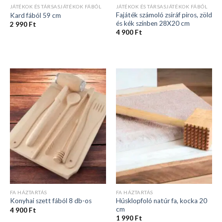
JÁTÉKOK ÉS TÁRSASJÁTÉKOK FÁBÓL
JÁTÉKOK ÉS TÁRSASJÁTÉKOK FÁBÓL
Fajáték számoló zsiráf piros, zöld
Kard fából 59 cm
és kék színben 28X20 cm
2 990
Ft
4 900
Ft
FA HÁZTARTÁS
FA HÁZTARTÁS
Húsklopfoló natúr fa, kocka 20
Konyhai szett fából 8 db-os
cm
4 900
Ft
1 990
Ft