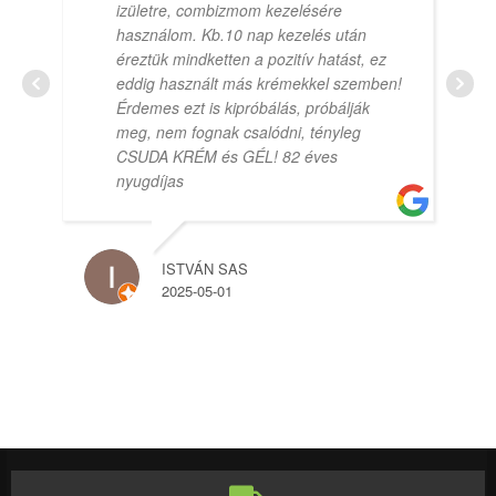
izületre, combizmom kezelésére
használom. Kb.10 nap kezelés után
éreztük mindketten a pozitív hatást, ez
eddig használt más krémekkel szemben!
Érdemes ezt is kipróbálás, próbálják
meg, nem fognak csalódni, tényleg
CSUDA KRÉM és GÉL! 82 éves
nyugdíjas
ISTVÁN SAS
2025-05-01