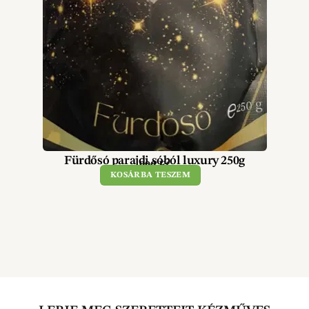
Fürdősó parajdi sóból luxury 250g
990
Ft
KOSÁRBA TESZEM