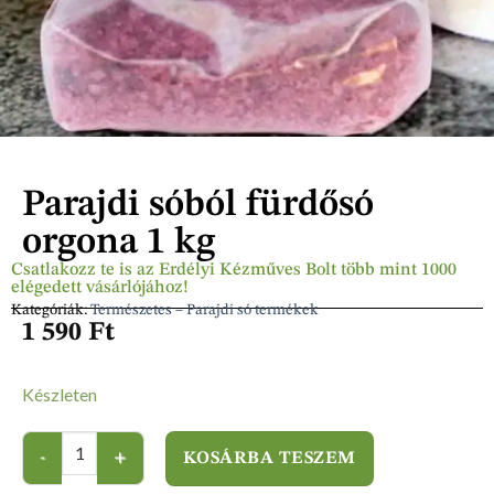
Parajdi sóból fürdősó
orgona 1 kg
Csatlakozz te is az Erdélyi Kézműves Bolt több mint 1000
elégedett vásárlójához!
Kategóriák:
Természetes – Parajdi só termékek
1 590
Ft
Készleten
KOSÁRBA TESZEM