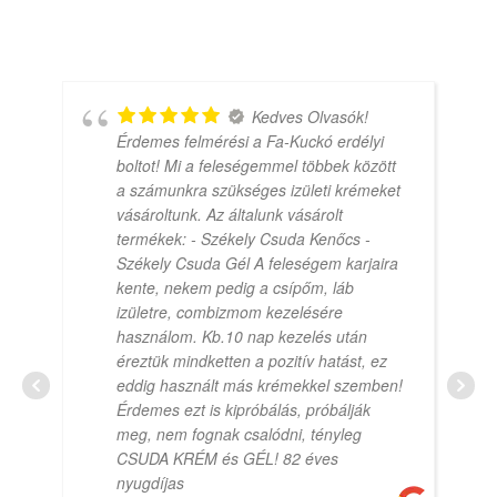
Kedves Olvasók!
Érdemes felmérési a Fa-Kuckó erdélyi
boltot! Mi a feleségemmel többek között
a számunkra szükséges izületi krémeket
vásároltunk. Az általunk vásárolt
termékek: - Székely Csuda Kenőcs -
Székely Csuda Gél A feleségem karjaira
kente, nekem pedig a csípőm, láb
izületre, combizmom kezelésére
használom. Kb.10 nap kezelés után
éreztük mindketten a pozitív hatást, ez
eddig használt más krémekkel szemben!
Érdemes ezt is kipróbálás, próbálják
meg, nem fognak csalódni, tényleg
CSUDA KRÉM és GÉL! 82 éves
nyugdíjas