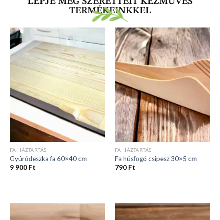
LEPJE MEG SZERETTEIT KÉZMŰVES
TERMÉKEINKKEL
FA HÁZTARTÁS
FA HÁZTARTÁS
Gyúródeszka fa 60×40 cm
Fa húsfogó csipesz 30×5 cm
9 900
Ft
790
Ft