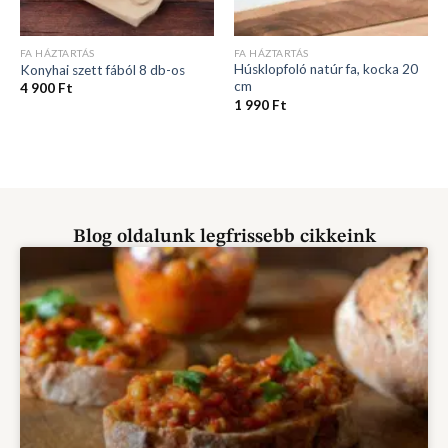
FA HÁZTARTÁS
FA HÁZTARTÁS
Húsklopfoló natúr fa, kocka 20
Konyhai szett fából 8 db-os
cm
4 900
Ft
1 990
Ft
Blog oldalunk legfrissebb cikkeink