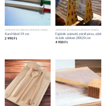
JÁTÉKOK ÉS TÁRSASJÁTÉKOK FÁBÓL
JÁTÉKOK ÉS TÁRSASJÁTÉKOK FÁBÓL
Fajáték számoló zsiráf piros, zöld
Kard fából 59 cm
és kék színben 28X20 cm
2 990
Ft
4 900
Ft