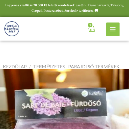
Ingyenes szállítás 20.000 Ft feletti rendelések esetén , Dunaharaszti, Taksony,
Csepel, Pesterzsébet, Soroksár területén. 🚚
0
KEZDŐLAP
/
TERMÉSZETES - PARAJDI SÓ TERMÉKEK