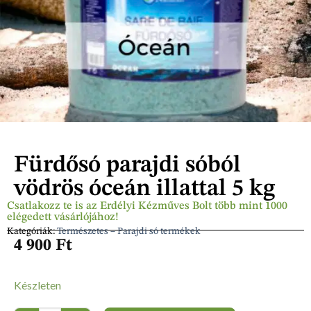
Fürdősó parajdi sóból
vödrös óceán illattal 5 kg
Csatlakozz te is az Erdélyi Kézműves Bolt több mint 1000
elégedett vásárlójához!
Kategóriák:
Természetes – Parajdi só termékek
4 900
Ft
Készleten