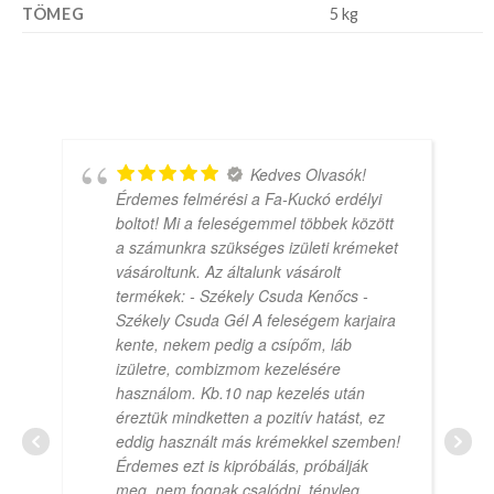
TÖMEG
5 kg
Kedves Olvasók!
Érdemes felmérési a Fa-Kuckó erdélyi
boltot! Mi a feleségemmel többek között
a számunkra szükséges izületi krémeket
vásároltunk. Az általunk vásárolt
termékek: - Székely Csuda Kenőcs -
Székely Csuda Gél A feleségem karjaira
kente, nekem pedig a csípőm, láb
izületre, combizmom kezelésére
használom. Kb.10 nap kezelés után
éreztük mindketten a pozitív hatást, ez
eddig használt más krémekkel szemben!
Érdemes ezt is kipróbálás, próbálják
meg, nem fognak csalódni, tényleg