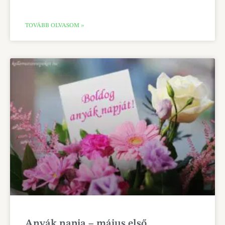
TOVÁBB OLVASOM »
Anyák napja – május első