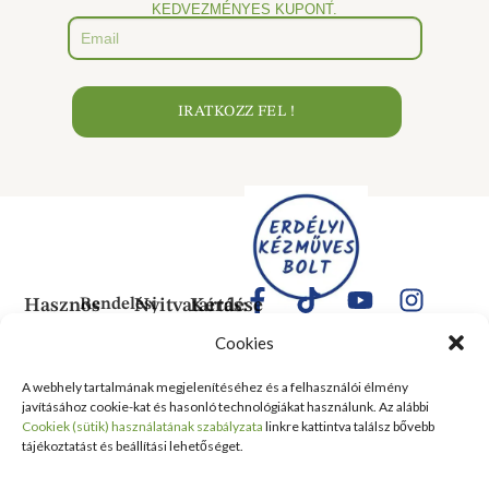
KEDVEZMÉNYES KUPONT.
IRATKOZZ FEL !
Hasznos
Rendelési
Nyitvatartás:
Kérdése
Információk
Információk
Van?
Hétfő:
Cookies
ÁLTALÁNOS
Rólunk
ZÁRVA
1183
SZERZŐDÉSI
Kedd:
Budapest
Kapcsolat
A webhely tartalmának megjelenítéséhez és a felhasználói élmény
FELTÉTELEK
6:00–
Balassa
javításához cookie-kat és hasonló technológiákat használunk. Az alábbi
Tanusítványok
16:00
Bálint
Szállítási
Cookiek (sütik) használatának szabályzata
linkre kattintva találsz bővebb
és
Szerda:
utca 1-
tájékoztatást és beállítási lehetőséget.
információ
Kitüntetések
6:00–
10 Szent
Nyilatkozat