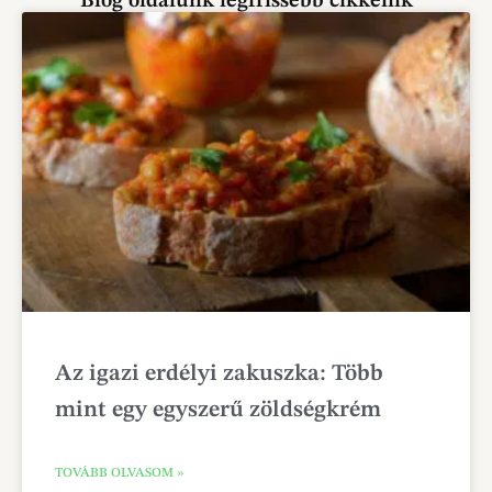
Blog oldalunk legfrissebb cikkeink
Az igazi erdélyi zakuszka: Több
mint egy egyszerű zöldségkrém
TOVÁBB OLVASOM »