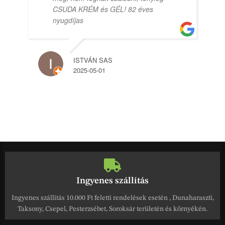
CSUDA KRÉM és GÉL! 82 éves
nyugdíjas
ISTVÁN SAS
2025-05-01
Ingyenes szállítás
Ingyenes szállítás 10.000 Ft feletti rendelések esetén , Dunaharaszti,
Taksony, Csepel, Pesterzsébet, Soroksár területén és környékén.