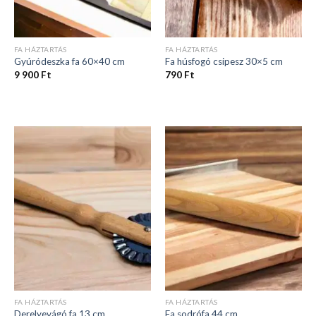
FA HÁZTARTÁS
FA HÁZTARTÁS
Gyúródeszka fa 60×40 cm
Fa húsfogó csipesz 30×5 cm
9 900
Ft
790
Ft
FA HÁZTARTÁS
FA HÁZTARTÁS
Derelyevágó fa 13 cm
Fa sodrófa 44 cm