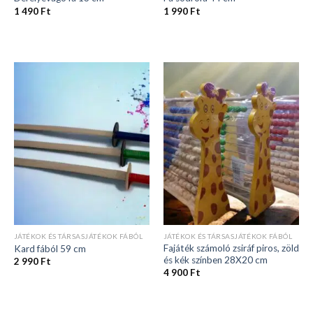
1 490
Ft
1 990
Ft
JÁTÉKOK ÉS TÁRSASJÁTÉKOK FÁBÓL
JÁTÉKOK ÉS TÁRSASJÁTÉKOK FÁBÓL
Fajáték számoló zsiráf piros, zöld
Kard fából 59 cm
és kék színben 28X20 cm
2 990
Ft
4 900
Ft