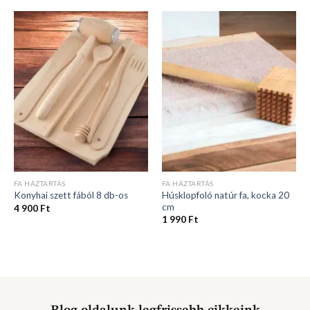
FA HÁZTARTÁS
FA HÁZTARTÁS
Húsklopfoló natúr fa, kocka 20
Konyhai szett fából 8 db-os
cm
4 900
Ft
1 990
Ft