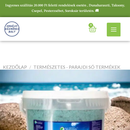
Ingyenes szállítás 20.000 Ft feletti rendelések esetén , Dunaharaszti, Taksony,
Csepel, Pesterzsébet, Soroksár területén. 🚚
0
KEZDŐLAP
/
TERMÉSZETES - PARAJDI SÓ TERMÉKEK