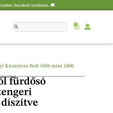
rzsébet, Soroksár területén. 🚚
0
élyi Kézműves Bolt több mint 1000
só termékek
ól fürdősó
tengeri
díszítve