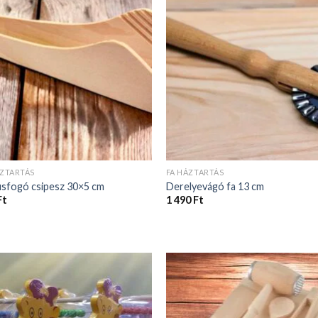
ÁZTARTÁS
FA HÁZTARTÁS
úsfogó csipesz 30×5 cm
Derelyevágó fa 13 cm
Ft
1 490
Ft