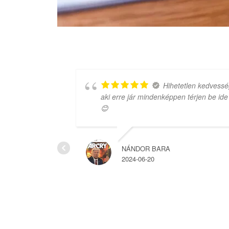
 amit
Hihetetlen kedvessé
aki erre jár mindenképpen térjen be ide
😊
NÁNDOR BARA
2024-06-20