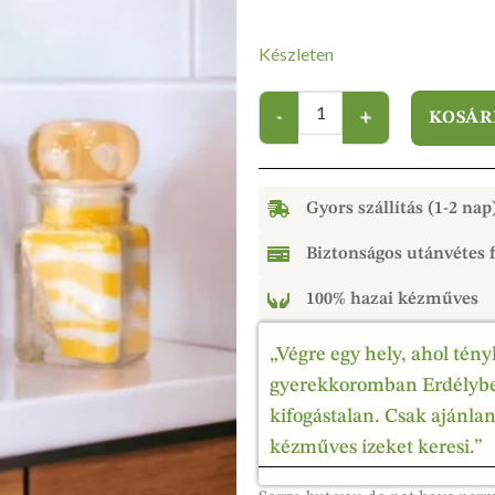
Készleten
KOSÁR
Gyors szállítás (1-2 nap
Biztonságos utánvétes f
100% hazai kézműves
„Végre egy hely, ahol tény
gyerekkoromban Erdélyben
kifogástalan. Csak ajánla
kézműves ízeket keresi.”