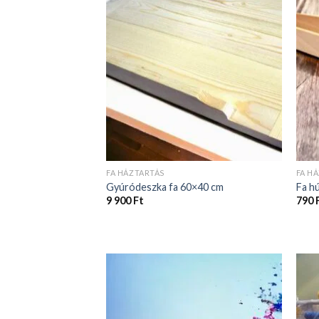
FA HÁZTARTÁS
FA H
Gyúródeszka fa 60×40 cm
Fa h
9 900
Ft
790