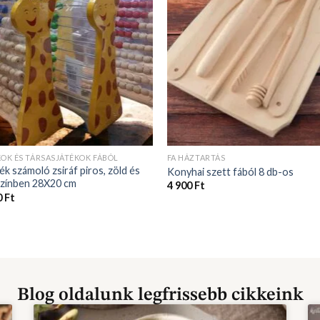
KOK ÉS TÁRSASJÁTÉKOK FÁBÓL
FA HÁZTARTÁS
ék számoló zsiráf piros, zöld és
Konyhai szett fából 8 db-os
színben 28X20 cm
4 900
Ft
0
Ft
Blog oldalunk legfrissebb cikkeink