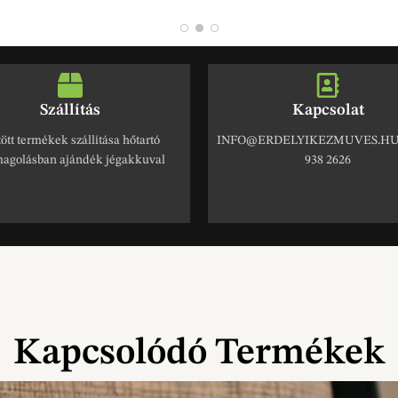
Szállítás
Kapcsolat
ött termékek szállítása hőtartó
INFO@ERDELYIKEZMUVES.HU 
agolásban ajándék jégakkuval
938 2626
Kapcsolódó Termékek