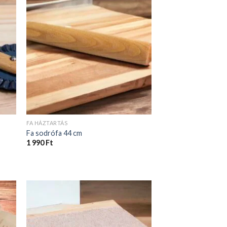
FA HÁZTARTÁS
Fa sodrófa 44 cm
1 990
Ft