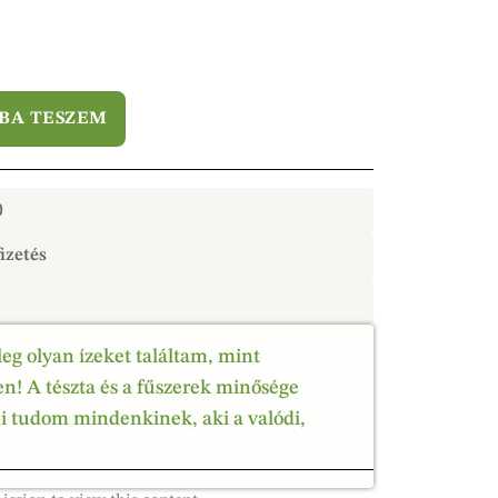
BA TESZEM
)
izetés
leg olyan ízeket találtam, mint
! A tészta és a fűszerek minősége
ni tudom mindenkinek, aki a valódi,