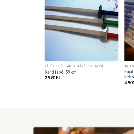
JÁTÉKOK ÉS TÁRSASJÁTÉKOK FÁBÓL
JÁTÉ
Faját
Kard fából 59 cm
kék 
2 990
Ft
4 90