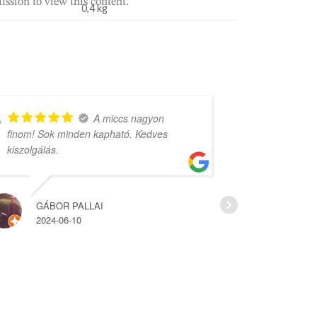
ission to view this content.
0,4 kg
A miccs nagyon
finom! Sok minden kapható. Kedves
rengeteg vá
kiszolgálás.
árak.
GÁBOR PALLAI
HAJ
2024-06-10
2022