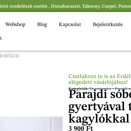
eletti rendelések esetén , Dunaharaszti, Taksony, Csepel, Peste
Webshop
Blog
Kapcsolat
Bejelentkezés
k
TERMÉKEK
Csatlakozz te is az Erd
elégedett vásárlójához!
Kategóriák:
Természetes – Parajdi 
Parajdi sób
gyertyával 
kagylókkal 
3 900
Ft