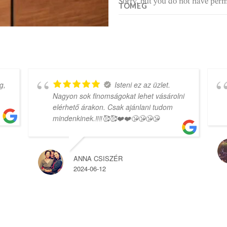
Sorry, but you do not have perm
TÖMEG
g,
Isteni ez az üzlet.
Nagyon sok finomságokat lehet vásárolni
elérhető árakon. Csak ajánlani tudom
mindenkinek.‼️‼️🥰🥰❤️❤️😘😘😘😘
ANNA CSISZÉR
2024-06-12