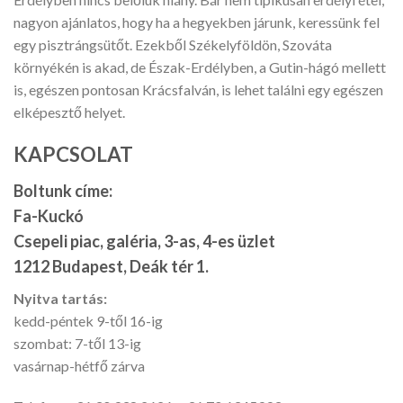
nagyon ajánlatos, hogy ha a hegyekben járunk, keressünk fel
egy pisztrángsütőt. Ezekből Székelyföldön, Szováta
környékén is akad, de Észak-Erdélyben, a Gutin-hágó mellett
is, egészen pontosan Krácsfalván, is lehet találni egy egészen
elképesztő helyet.
KAPCSOLAT
Boltunk címe:
Fa-Kuckó
Csepeli piac, galéria, 3-as, 4-es üzlet
1212 Budapest, Deák tér 1.
Nyitva tartás:
kedd-péntek 9-től 16-ig
szombat: 7-től 13-ig
vasárnap-hétfő zárva