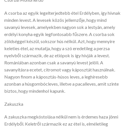
A csorba az egyik legelterjedtebb étel Erdélyben, így hívnak
minden levest. A levesek közös jellemzője, hogy mind
savanyú levesek, amelyekben nagyon sok a lestyán, amely
erdélyi konyha egyik legfontosabb fűszere. A csorba sok
zöldséggel készül, sokszor hús nélkül. Azt, hogy mennyire
keleties étel, az mutatja, hogy a szó eredetileg a perzsa
nyelvből származik, de az etiópok is így hívják a levest.
Romániában azonban csak a savanyú levest jelöli. A
savanyításra ecetet, citromot vagy káposztát használnak.
Nagyon finom a káposztás-húsos leves, a leghíresebb
azonban a húsgombócleves, illetve a pacalleves, amit szinte
biztos, hogy mindenhol kapunk.
Zakuszka
A zakuszka megkóstolása nélkül nem is érdemes haza jönni
Erdélyből. Keletről származik ez az étel is, elméletileg