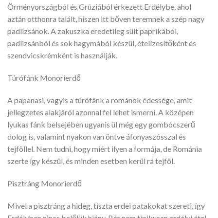
Örményországból és Grúziából érkezett Erdélybe, ahol
aztán otthonra talált, hiszen itt bőven teremnek a szép nagy
padlizsánok. A zakuszka eredetileg sült paprikából,
padlizsánból és sok hagymából készül, ételízesítőként és
szendvicskrémként is használják.
Túrófánk Monorierdő
A papanasi, vagyis a túrófánk a románok édessége, amit
jellegzetes alakjáról azonnal fel lehet ismerni. A középen
lyukas fánk belsejében ugyanis ül még egy gombócszerű
dolog is, valamint nyakon van öntve áfonyaszósszal és
tejföllel. Nem tudni, hogy miért ilyen a formája, de Románia
szerte így készül, és minden esetben kerül rá tejföl.
Pisztráng Monorierdő
Mivel a pisztráng a hideg, tiszta erdei patakokat szereti, így
Erdélyben nincs belőlük hiány. Bár nem tipikusan erdélyi étel,