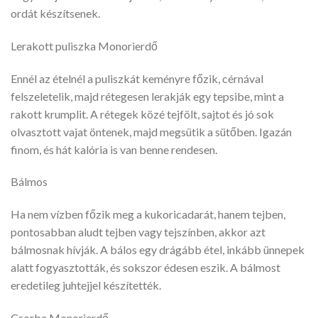
ordát készítsenek.
Lerakott puliszka Monorierdő
Ennél az ételnél a puliszkát keményre főzik, cérnával
felszeletelik, majd rétegesen lerakják egy tepsibe, mint a
rakott krumplit. A rétegek közé tejfölt, sajtot és jó sok
olvasztott vajat öntenek, majd megsütik a sütőben. Igazán
finom, és hát kalória is van benne rendesen.
Bálmos
Ha nem vízben főzik meg a kukoricadarát, hanem tejben,
pontosabban aludt tejben vagy tejszínben, akkor azt
bálmosnak hívják. A bálos egy drágább étel, inkább ünnepek
alatt fogyasztották, és sokszor édesen eszik. A bálmost
eredetileg juhtejjel készítették.
Csorba Monorierdő