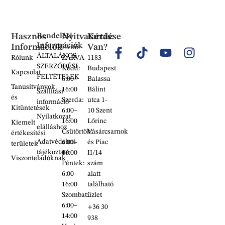
Hasznos
Rendelési
Nyitvatartás:
Kérdése
Információk
Információk
Van?
Hétfő:
ÁLTALÁNOS
Rólunk
ZÁRVA
1183
SZERZŐDÉSI
Kedd:
Budapest
Kapcsolat
FELTÉTELEK
6:00–
Balassa
Tanusítványok
16:00
Bálint
Szállítási
és
Szerda:
utca 1-
információ
Kitüntetések
6:00–
10 Szent
Nyilatkozat
16:00
Lőrinc
Kiemelt
elálláshoz
Csütörtök:
Vásárcsarnok
értékesítési
Adatvédelmi
6:00–
és Piac
területek
tájékoztató
16:00
II/14
Viszonteladóknak
Péntek:
szám
6:00–
alatt
16:00
található
Szombat:
üzlet
6:00–
+36 30
14:00
938