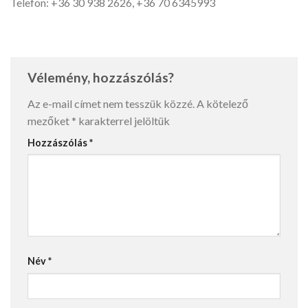
Telefon: +36 30 938 2626, +36 70 6345993
Vélemény, hozzászólás?
Az e-mail címet nem tesszük közzé.
A kötelező
mezőket
*
karakterrel jelöltük
Hozzászólás
*
Név
*