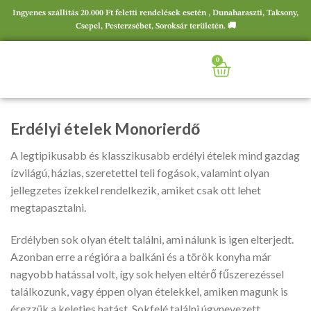
Ingyenes szállítás 20.000 Ft feletti rendelések esetén , Dunaharaszti, Taksony,
Csepel, Pesterzsébet, Soroksár területén. 🚚
0
Erdélyi ételek Monorierdő
A legtipikusabb és klasszikusabb erdélyi ételek mind gazdag
ízvilágú, házias, szeretettel teli fogások, valamint olyan
jellegzetes ízekkel rendelkezik, amiket csak ott lehet
megtapasztalni.
Erdélyben sok olyan ételt találni, ami nálunk is igen elterjedt.
Azonban erre a régióra a balkáni és a török konyha már
nagyobb hatással volt, így sok helyen eltérő fűszerezéssel
találkozunk, vagy éppen olyan ételekkel, amiken magunk is
érezzük a keleties hatást. Sokfelé találni úgynevezett