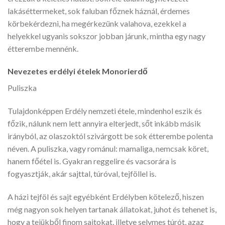
lakáséttermeket, sok faluban főznek háznál, érdemes
körbekérdezni, ha megérkezünk valahova, ezekkel a
helyekkel ugyanis sokszor jobban járunk, mintha egy nagy
étterembe mennénk.
Nevezetes erdélyi ételek Monorierdő
Puliszka
Tulajdonképpen Erdély nemzeti étele, mindenhol eszik és
főzik, nálunk nem lett annyira elterjedt, sőt inkább másik
irányból, az olaszoktól szivárgott be sok étterembe polenta
néven. A puliszka, vagy románul: mamaliga, nemcsak köret,
hanem főétel is. Gyakran reggelire és vacsorára is
fogyasztják, akár sajttal, túróval, tejföllel is.
A házi tejföl és sajt egyébként Erdélyben kötelező, hiszen
még nagyon sok helyen tartanak állatokat, juhot és tehenet is,
hogy a tejükből finom sajtokat, illetve selymes túrót, azaz