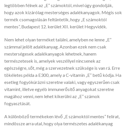
legtöbben félnek az „E” számoktól, mivel úgy gondolják,
hogy azok kizárólag mesterséges adalékanyagok. Mégis sok
termék csomagolásán feltüntetik, hogy „E számoktól
mentes”, Budapest 12. kerület XII. kerület Hegyvidék.
Nem lehet olyan terméket találni, amelyben ne lenne „E”
számmal jelölt adalékanyag. Azonban ezek nem csak
mesterségesek adalékanyagok lehetnek, hanem
természetesek is, amelyek veszéllyel nincsenek az
egészségre, sőt, még a szervezetnek szüksége is van rá. Erre
tökéletes példa a E300, amely a C-vitamin „E” betű kódja. Ha
esetleg fogyókúrázni szeretne valaki, vagy egyszerűen csak
vitamint, illetve egyéb immunerősítő anyagokat szeretne
magához venni, nem lehet kikerülni az „E” számok
fogyasztását.
A különböző termékeken lévő „E számoktól mentes” felírat,
mindössze arra utal, hogy olya természetes adalékanyag