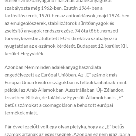
ételek színezőanyagához használt adalékanyagokat
szabályozta még 1962-ben. Ezután 1964-ben a
tartósítószerek, 1970-ben az antioxidánsok, majd 1974-ben
az emulgeálószerek, stabilizátorok sűrítőanyagok és
zselésítő anyagok rendszerezése. 74 óta több, nemzeti
törvénykezésbe átültetett EU-s direktíva szabályozza
nyugtatóan az e-számok kérdését, Budapest 12. kerület XII.
kerület Hegyvidék.
Azonban Nem minden adalékanyag használata
engedélyezett az Európai Unióban. Az „E” számok más
Európai Union kívüli országokban is felbukkanhatnak, mint
például az Arab Államokban, Ausztráliaban, Új- Zélandon,
Izraelben. Ritkán, de találni az Egyesült Államokban is „E”
betűs számokat a csomagoláson a behozott európai
termékek miatt.
Pár évvel ezelőtt volt egy olyan pletyka, hogy az „E” betűs
számok ártanak az egészségnek. Azonban ez nem igaz, bár a