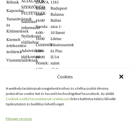
ÁLTALÁNOS
Rólunk
ZÁRVA
1183
SZERZŐDÉSI
Kedd:
Budapest
Kapcsolat
FELTÉTELEK
6:00–
Balassa
Tanusítványok
16:00
Bálint
Szállítási
és
Szerda:
utca 1-
információ
Kitüntetések
6:00–
10 Szent
Nyilatkozat
16:00
Lőrinc
Kiemelt
elálláshoz
Csütörtök:
Vásárcsarnok
értékesítési
Adatvédelmi
6:00–
és Piac
területek
tájékoztató
16:00
II/14
Viszonteladóknak
Péntek:
szám
6:00–
alatt
16:00
található
Cookies
Szombat:
üzlet
6:00–
A webhely tartalmának megjelenítéséhez és a felhasználói élmény
+36 30
javításához cookie-kat és hasonló technológiákat használunk. Az alábbi
14:00
938
Cookiek (sütik) használatának szabályzata
linkre kattintva találsz bővebb
Vasárnap:
2626
tájékoztatást és beállítási lehetőséget.
ZÁRVA
+36 70
634
Manage services
5993
info@erdelyikezmuves.hu