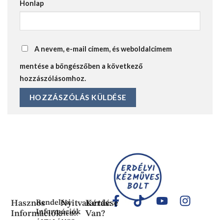
Honlap
A nevem, e-mail címem, és weboldalcímem
mentése a böngészőben a következő
hozzászólásomhoz.
Hasznos
Rendelési
Nyitvatartás:
Kérdése
Információk
Információk
Van?
Hétfő: