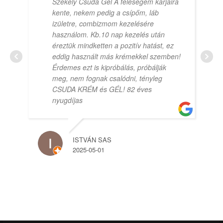
Székely Csuda Gél A feleségem karjaira
kente, nekem pedig a csípőm, láb
izületre, combizmom kezelésére
használom. Kb.10 nap kezelés után
éreztük mindketten a pozitív hatást, ez
eddig használt más krémekkel szemben!
Érdemes ezt is kipróbálás, próbálják
meg, nem fognak csalódni, tényleg
CSUDA KRÉM és GÉL! 82 éves
nyugdíjas
ISTVÁN SAS
2025-05-01