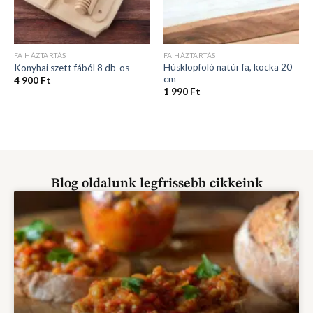
FA HÁZTARTÁS
FA HÁZTARTÁS
Húsklopfoló natúr fa, kocka 20
Konyhai szett fából 8 db-os
cm
4 900
Ft
1 990
Ft
Blog oldalunk legfrissebb cikkeink