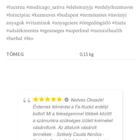
#lucerna #medicago_sativa #elelematyja #erdelyikezmuves
#loincipiac #kezmuves #budapest #természetes #ásványi
anyagok #vitaminok #anyagcsere #öregedésgátló #tiszta
#adalékmentes #egeszseges #superfood #naturalhealth
#herbal #bio
TÖMEG
0,15 kg
Kedves Olvasók!
Érdemes felmérési a Fa-Kuckó erdélyi
boltot! Mi a feleségemmel többek között
a számunkra szükséges izületi krémeket
vásároltunk. Az általunk vásárolt
termékek: - Székely Csuda Kenőcs -