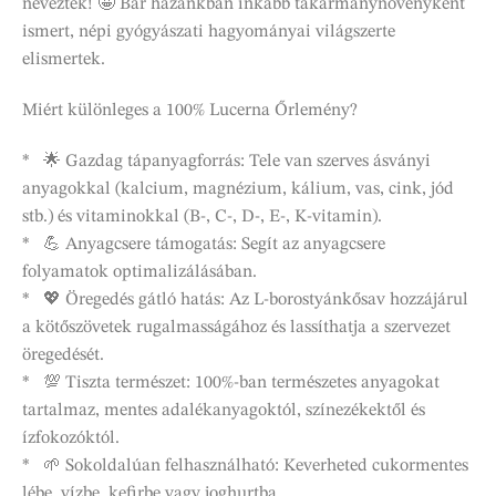
neveztek! 🤩 Bár hazánkban inkább takarmánynövényként
ismert, népi gyógyászati hagyományai világszerte
elismertek.
Miért különleges a 100% Lucerna Őrlemény?
* 🌟 Gazdag tápanyagforrás: Tele van szerves ásványi
anyagokkal (kalcium, magnézium, kálium, vas, cink, jód
stb.) és vitaminokkal (B-, C-, D-, E-, K-vitamin).
* 💪 Anyagcsere támogatás: Segít az anyagcsere
folyamatok optimalizálásában.
* 💖 Öregedés gátló hatás: Az L-borostyánkősav hozzájárul
a kötőszövetek rugalmasságához és lassíthatja a szervezet
öregedését.
* 💯 Tiszta természet: 100%-ban természetes anyagokat
tartalmaz, mentes adalékanyagoktól, színezékektől és
ízfokozóktól.
* 🌱 Sokoldalúan felhasználható: Keverheted cukormentes
lébe, vízbe, kefirbe vagy joghurtba.