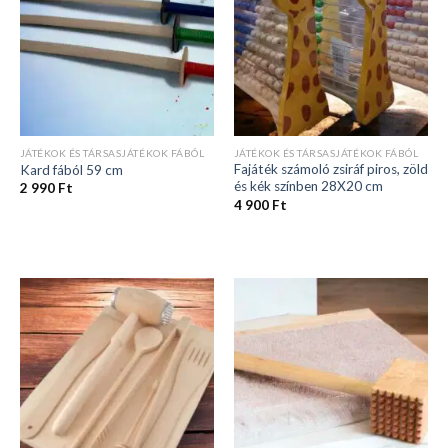
JÁTÉKOK ÉS TÁRSASJÁTÉKOK FÁBÓL
JÁTÉKOK ÉS TÁRSASJÁTÉKOK FÁBÓL
Fajáték számoló zsiráf piros, zöld
Kard fából 59 cm
és kék színben 28X20 cm
2 990
Ft
4 900
Ft