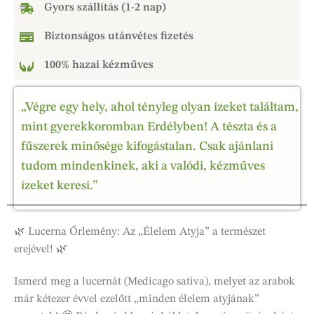
Gyors szállítás (1-2 nap)
Biztonságos utánvétes fizetés
100% hazai kézműves
„Végre egy hely, ahol tényleg olyan ízeket találtam,
mint gyerekkoromban Erdélyben! A tészta és a
fűszerek minősége kifogástalan. Csak ajánlani
tudom mindenkinek, aki a valódi, kézműves
ízeket keresi.”
🌿 Lucerna Őrlemény: Az „Élelem Atyja” a természet
erejével! 🌿
Ismerd meg a lucernát (Medicago sativa), melyet az arabok
már kétezer évvel ezelőtt „minden élelem atyjának”