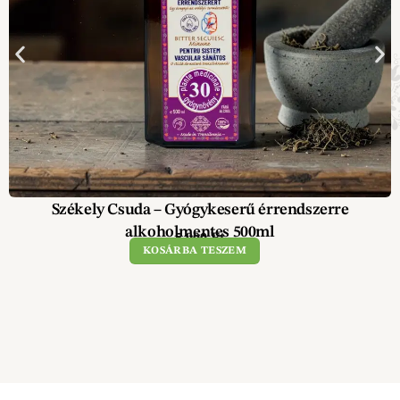
Székely Csuda – Gyógykeserű érrendszerre
alkoholmentes 500ml
5 900
Ft
KOSÁRBA TESZEM