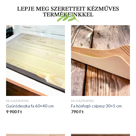
LEPJE MEG SZERETTEIT KÉZMŰVES
TERMÉKEINKKEL
FA HÁZTARTÁS
FA HÁZTARTÁS
Gyúródeszka fa 60×40 cm
Fa húsfogó csipesz 30×5 cm
9 900
Ft
790
Ft