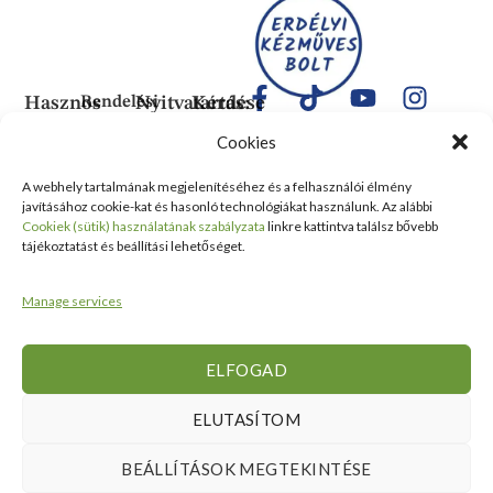
Hasznos
Rendelési
Nyitvatartás:
Kérdése
Információk
Információk
Van?
Hétfő:
Cookies
ÁLTALÁNOS
Rólunk
ZÁRVA
1183
SZERZŐDÉSI
Kedd:
Budapest
Kapcsolat
A webhely tartalmának megjelenítéséhez és a felhasználói élmény
FELTÉTELEK
6:00–
Balassa
javításához cookie-kat és hasonló technológiákat használunk. Az alábbi
Tanusítványok
16:00
Bálint
Szállítási
Cookiek (sütik) használatának szabályzata
linkre kattintva találsz bővebb
és
Szerda:
utca 1-
tájékoztatást és beállítási lehetőséget.
információ
Kitüntetések
6:00–
10 Szent
Nyilatkozat
16:00
Lőrinc
Kiemelt
Manage services
elálláshoz
Csütörtök:
Vásárcsarnok
értékesítési
Adatvédelmi
6:00–
és Piac
területek
tájékoztató
16:00
II/14
ELFOGAD
Viszonteladóknak
Péntek:
szám
6:00–
alatt
ELUTASÍTOM
16:00
található
Szombat:
üzlet
BEÁLLÍTÁSOK MEGTEKINTÉSE
6:00–
+36 30