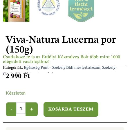
Viva-Natura Lucerna por
(150g)
Csatlakozz te is az Erdélyi Kézműves Bolt több mint 1000
elégedett vásárlójához!
Kategóriák:
Egészség Pont – Székelyföldi mesterbalzsam, Székely-
Csuda, Viva-Natura termékek
2 990
Ft
Készleten
KOSÁRBA TESZEM