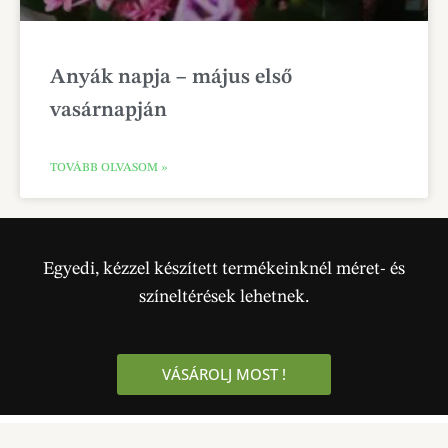
Anyák napja – május első
vasárnapján
TOVÁBB OLVASOM »
Egyedi, kézzel készített termékeinknél méret- és
színeltérések lehetnek.
VÁSÁROLJ MOST !