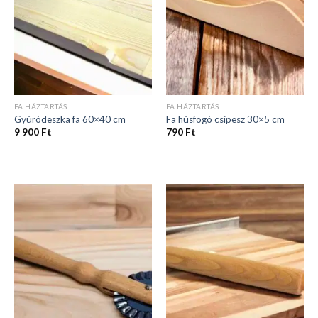
FA HÁZTARTÁS
FA HÁZTARTÁS
Gyúródeszka fa 60×40 cm
Fa húsfogó csipesz 30×5 cm
9 900
Ft
790
Ft