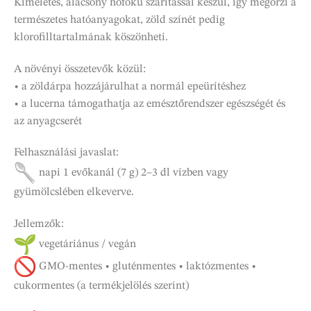
Kíméletes, alacsony hőfokú szárítással készül, így megőrzi a
természetes hatóanyagokat, zöld színét pedig
klorofilltartalmának köszönheti.
A növényi összetevők közül:
• a zöldárpa hozzájárulhat a normál epeürítéshez
• a lucerna támogathatja az emésztőrendszer egészségét és
az anyagcserét
Felhasználási javaslat:
napi 1 evőkanál (7 g) 2–3 dl vízben vagy
gyümölcslében elkeverve.
Jellemzők:
vegetáriánus / vegán
GMO-mentes • gluténmentes • laktózmentes •
cukormentes (a termékjelölés szerint)