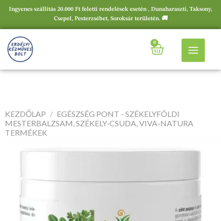
Ingyenes szállítás 20.000 Ft feletti rendelések esetén , Dunaharaszti, Taksony,
Csepel, Pesterzsébet, Soroksár területén. 🚚
0
KEZDŐLAP
/
EGÉSZSÉG PONT - SZÉKELYFÖLDI
MESTERBALZSAM, SZÉKELY-CSUDA, VIVA-NATURA
TERMÉKEK