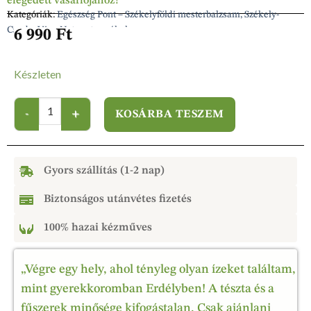
elégedett vásárlójához!
Kategóriák:
Egészség Pont – Székelyföldi mesterbalzsam, Székely-
Csuda, Viva-Natura termékek
6 990
Ft
Készleten
KOSÁRBA TESZEM
Gyors szállítás (1-2 nap)
Biztonságos utánvétes fizetés
100% hazai kézműves
„Végre egy hely, ahol tényleg olyan ízeket találtam,
mint gyerekkoromban Erdélyben! A tészta és a
fűszerek minősége kifogástalan. Csak ajánlani