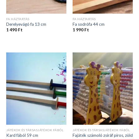
FA HÁZTARTÁS
FA HÁZTARTÁS
Derelyevágó fa 13 cm
Fa sodrófa 44 cm
1 490
Ft
1 990
Ft
JÁTÉKOK ÉS TÁRSASJÁTÉKOK FÁBÓL
JÁTÉKOK ÉS TÁRSASJÁTÉKOK FÁBÓL
Fajáték számoló zsiráf piros, zöld
Kard fából 59 cm