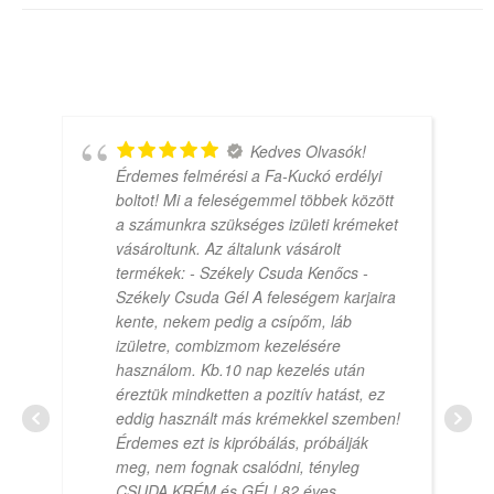
Kedves Olvasók!
Érdemes felmérési a Fa-Kuckó erdélyi
boltot! Mi a feleségemmel többek között
a számunkra szükséges izületi krémeket
vásároltunk. Az általunk vásárolt
termékek: - Székely Csuda Kenőcs -
Székely Csuda Gél A feleségem karjaira
kente, nekem pedig a csípőm, láb
izületre, combizmom kezelésére
használom. Kb.10 nap kezelés után
éreztük mindketten a pozitív hatást, ez
eddig használt más krémekkel szemben!
Érdemes ezt is kipróbálás, próbálják
meg, nem fognak csalódni, tényleg
CSUDA KRÉM és GÉL! 82 éves