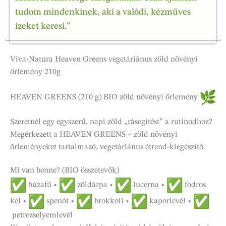
tudom mindenkinek, aki a valódi, kézműves
ízeket keresi.”
Viva-Natura Heaven Greens vegetáriánus zöld növényi
őrlemény 210g
HEAVEN GREENS (210 g) BIO zöld növényi őrlemény
Szeretnél egy egyszerű, napi zöld „rásegítést” a rutinodhoz?
Megérkezett a HEAVEN GREENS – zöld növényi
őrleményeket tartalmazó, vegetáriánus étrend-kiegészítő.
Mi van benne? (BIO összetevők)
búzafű •
zöldárpa •
lucerna •
fodros
kel •
spenót •
brokkoli •
kaporlevél •
petrezselyemlevél