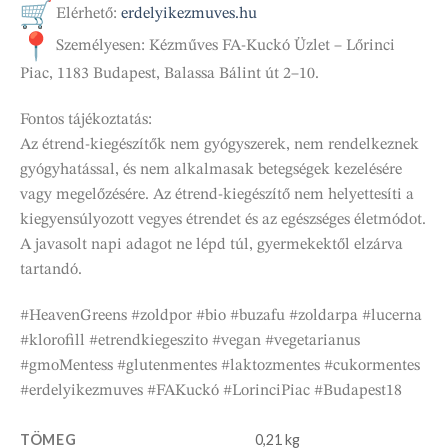
Elérhető:
erdelyikezmuves.hu
Személyesen: Kézműves FA-Kuckó Üzlet – Lőrinci
Piac, 1183 Budapest, Balassa Bálint út 2–10.
Fontos tájékoztatás:
Az étrend-kiegészítők nem gyógyszerek, nem rendelkeznek
gyógyhatással, és nem alkalmasak betegségek kezelésére
vagy megelőzésére. Az étrend-kiegészítő nem helyettesíti a
kiegyensúlyozott vegyes étrendet és az egészséges életmódot.
A javasolt napi adagot ne lépd túl, gyermekektől elzárva
tartandó.
#HeavenGreens #zoldpor #bio #buzafu #zoldarpa #lucerna
#klorofill #etrendkiegeszito #vegan #vegetarianus
#gmoMentess #glutenmentes #laktozmentes #cukormentes
#erdelyikezmuves #FAKuckó #LorinciPiac #Budapest18
TÖMEG
0,21 kg