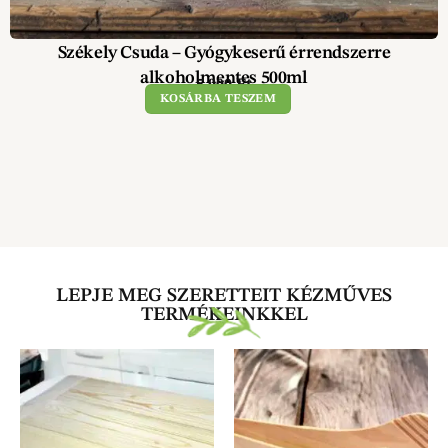
Székely Csuda – Gyógykeserű érrendszerre
alkoholmentes 500ml
5 900
Ft
KOSÁRBA TESZEM
LEPJE MEG SZERETTEIT KÉZMŰVES
TERMÉKEINKKEL