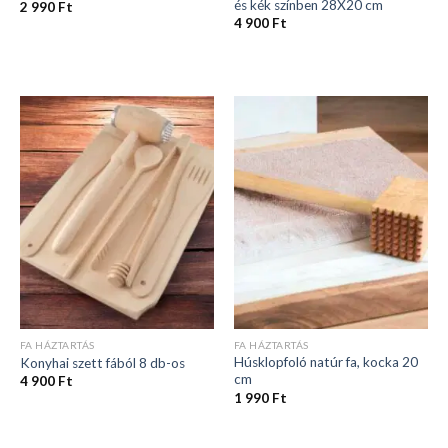
és kék színben 28X20 cm
2 990
Ft
4 900
Ft
FA HÁZTARTÁS
FA HÁZTARTÁS
Húsklopfoló natúr fa, kocka 20
Konyhai szett fából 8 db-os
cm
4 900
Ft
1 990
Ft