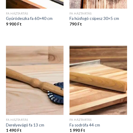
FA HÁZTARTÁS
FA HÁZTARTÁS
Gyúródeszka fa 60×40 cm
Fa húsfogó csipesz 30×5 cm
9 900
Ft
790
Ft
FA HÁZTARTÁS
FA HÁZTARTÁS
Derelyevágó fa 13 cm
Fa sodrófa 44 cm
1 490
Ft
1 990
Ft