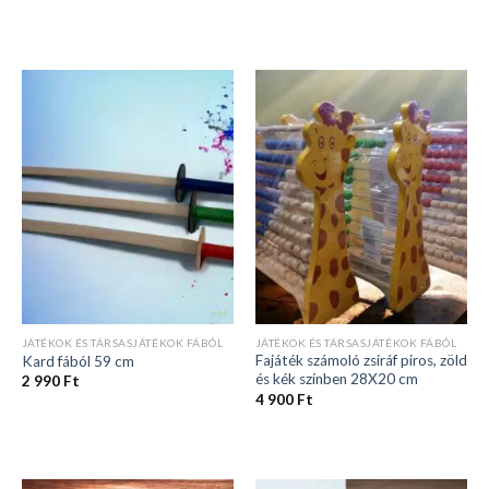
JÁTÉKOK ÉS TÁRSASJÁTÉKOK FÁBÓL
JÁTÉKOK ÉS TÁRSASJÁTÉKOK FÁBÓL
Fajáték számoló zsiráf piros, zöld
Kard fából 59 cm
és kék színben 28X20 cm
2 990
Ft
4 900
Ft