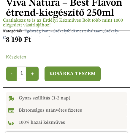
Viva Natura – Best Flavon
étrend-kiegészítő 250ml
Csatlakozz te is az Erdélyi Kézműves Bolt több mint 1000
elégedett vásárlójához!
Kategóriák:
Egészség Pont – Székelyföldi mesterbalzsam, Székely-
Csuda, Viva-Natura termékek
8 190
Ft
Készleten
KOSÁRBA TESZEM
Gyors szállítás (1-2 nap)
Biztonságos utánvétes fizetés
100% hazai kézműves