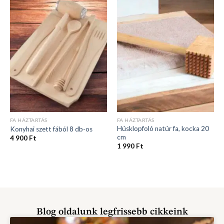
FA HÁZTARTÁS
FA HÁZTARTÁS
Húsklopfoló natúr fa, kocka 20
Konyhai szett fából 8 db-os
cm
4 900
Ft
1 990
Ft
Blog oldalunk legfrissebb cikkeink