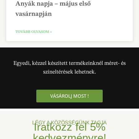
Anyák napja – május első
vasárnapján
TOVÁBB OLVASOM »
Egyedi, kézzel készített termékeinknél méret- és
színeltérések lehetnek.
VÁSÁROLJ MOST !
LÉGY A KÖZÖSSÉGÜNK TAGJA
Iratkozz fel
5%
kedvezményre!