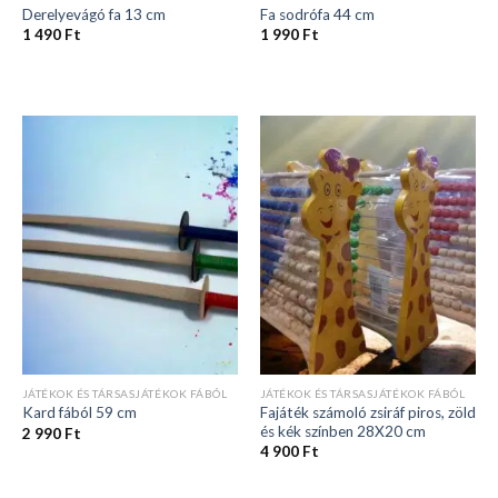
Derelyevágó fa 13 cm
Fa sodrófa 44 cm
1 490
Ft
1 990
Ft
JÁTÉKOK ÉS TÁRSASJÁTÉKOK FÁBÓL
JÁTÉKOK ÉS TÁRSASJÁTÉKOK FÁBÓL
Fajáték számoló zsiráf piros, zöld
Kard fából 59 cm
és kék színben 28X20 cm
2 990
Ft
4 900
Ft