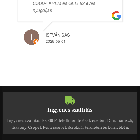
CSUDA KRÉM és GÉL! 82 éves
nyugdíjas
ISTVÁN SAS
2025-05-01
Ingyenes szállítás
Ingyenes szállítás 10.000 Ft feletti rendelések esetén , Dunaharaszti,
Taksony, Csepel, Pesterzsébet, Soroksár területén és környékén.