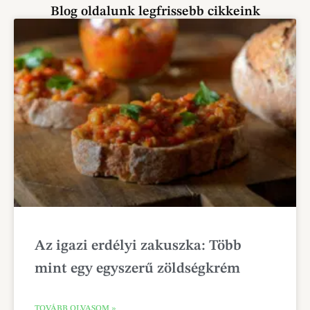
Blog oldalunk legfrissebb cikkeink
Az igazi erdélyi zakuszka: Több
mint egy egyszerű zöldségkrém
TOVÁBB OLVASOM »