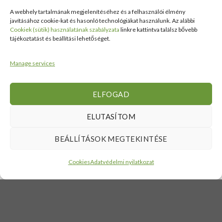
Nyilatkozat
16:00
Lőrinc
Kiemelt
A webhely tartalmának megjelenítéséhez és a felhasználói élmény
elálláshoz
Csütörtök:
Vásárcsarnok
értékesítési
javításához cookie-kat és hasonló technológiákat használunk. Az alábbi
Adatvédelmi
6:00–
és Piac
Cookiek (sütik) használatának szabályzata
linkre kattintva találsz bővebb
területek
tájékoztatást és beállítási lehetőséget.
tájékoztató
16:00
II/14
Viszonteladóknak
Péntek:
szám
6:00–
alatt
Manage services
16:00
található
Szombat:
üzlet
6:00–
+36 30
ELFOGAD
14:00
938
Vasárnap:
2626
ELUTASÍTOM
ZÁRVA
+36 70
634
BEÁLLÍTÁSOK MEGTEKINTÉSE
5993
info@erdelyikezmuves.hu
Cookies
Adatvédelmi nyilatkozat