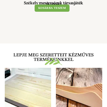
Székely mesterségek társasjáték
16 900
Ft
KOSÁRBA TESZEM
LEPJE MEG SZERETTEIT KÉZMŰVES
TERMÉKEINKKEL