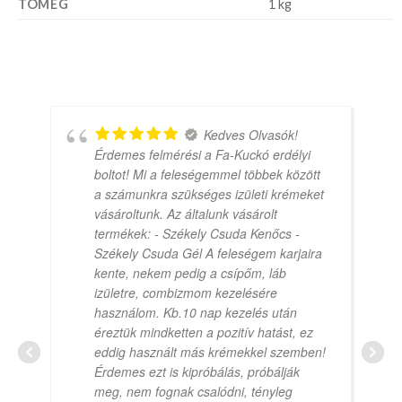
TÖMEG
1 kg
Kedves Olvasók!
Érdemes felmérési a Fa-Kuckó erdélyi
boltot! Mi a feleségemmel többek között
a számunkra szükséges izületi krémeket
vásároltunk. Az általunk vásárolt
termékek: - Székely Csuda Kenőcs -
Székely Csuda Gél A feleségem karjaira
kente, nekem pedig a csípőm, láb
izületre, combizmom kezelésére
használom. Kb.10 nap kezelés után
éreztük mindketten a pozitív hatást, ez
eddig használt más krémekkel szemben!
Érdemes ezt is kipróbálás, próbálják
meg, nem fognak csalódni, tényleg