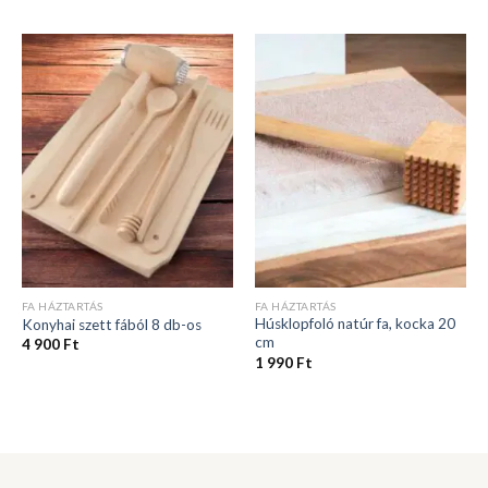
FA HÁZTARTÁS
FA HÁZTARTÁS
Húsklopfoló natúr fa, kocka 20
Konyhai szett fából 8 db-os
cm
4 900
Ft
1 990
Ft