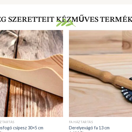
ÁZTARTÁS
FA HÁZTARTÁS
úsfogó csipesz 30×5 cm
Derelyevágó fa 13 cm
Ft
1 490
Ft