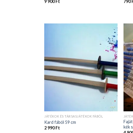
JÁTÉKOK ÉS TÁRSASJÁTÉKOK FÁBÓL
JÁTÉ
Faját
Kard fából 59 cm
kék 
2 990
Ft
4 90