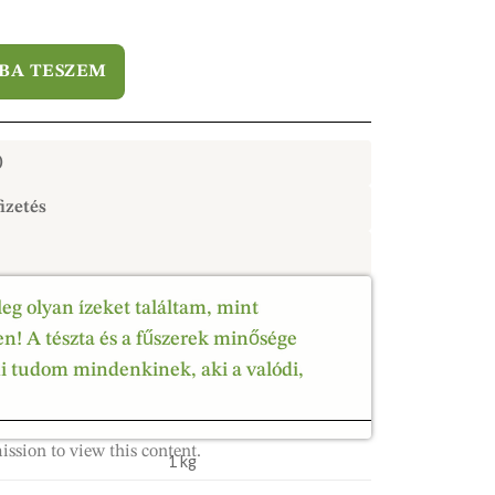
BA TESZEM
)
izetés
leg olyan ízeket találtam, mint
! A tészta és a fűszerek minősége
ni tudom mindenkinek, aki a valódi,
ission to view this content.
1 kg