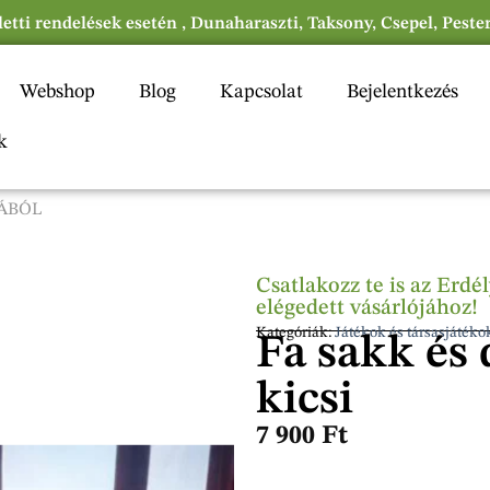
eletti rendelések esetén , Dunaharaszti, Taksony, Csepel, Peste
Webshop
Blog
Kapcsolat
Bejelentkezés
k
FÁBÓL
Csatlakozz te is az Erd
elégedett vásárlójához!
Kategóriák:
Játékok és társasjátéko
Fa sakk és 
kicsi
7 900
Ft