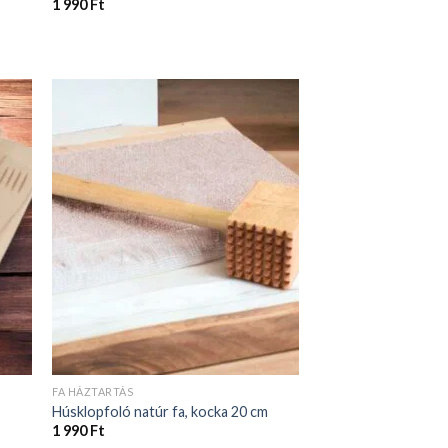
FA HÁZTARTÁS
Húsklopfoló natúr fa, kocka 20 cm
1 990
Ft