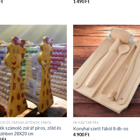
KOK ÉS TÁRSASJÁTÉKOK FÁBÓL
FA HÁZTARTÁS
ék számoló zsiráf piros, zöld és
Konyhai szett fából 8 db-os
színben 28X20 cm
4 900
Ft
0
Ft
Blog oldalunk legfrissebb cikkeink