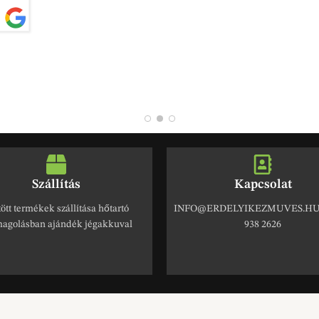
Szállítás
Kapcsolat
ött termékek szállítása hőtartó
INFO@ERDELYIKEZMUVES.HU 
agolásban ajándék jégakkuval
938 2626
Kapcsolódó Termékek