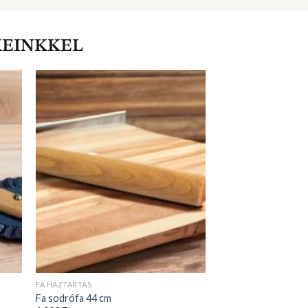
FA HÁZTARTÁS
Fa sodrófa 44 cm
1 990
Ft