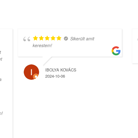
g,
Isteni ez az üzlet.
Nagyon sok finomságokat lehet vásárolni
elérhető árakon. Csak ajánlani tudom
mindenkinek.‼️‼️🥰🥰❤️❤️😘😘😘😘
ANNA CSISZÉR
2024-06-12