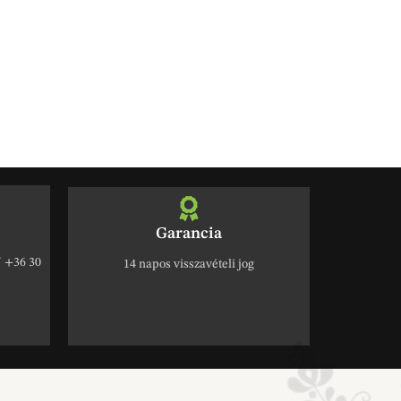
Garancia
+36 30
14 napos visszavételi jog