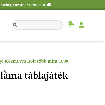
rzsébet, Soroksár területén. 🚚
0
élyi Kézműves Bolt több mint 1000
k fából
dáma táblajáték