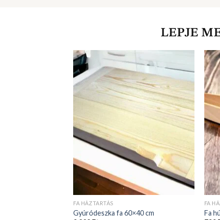
FA HÁZTARTÁS
FA H
Gyúródeszka fa 60×40 cm
Fa h
9 900
Ft
790