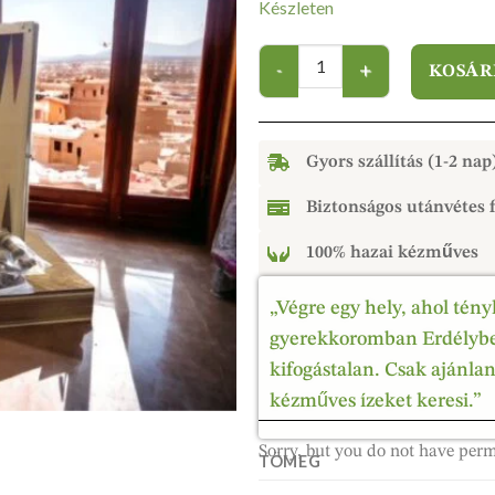
Készleten
KOSÁR
Gyors szállítás (1-2 nap
Biztonságos utánvétes f
100% hazai kézműves
„Végre egy hely, ahol tény
gyerekkoromban Erdélyben
kifogástalan. Csak ajánla
kézműves ízeket keresi.”
Sorry, but you do not have perm
TÖMEG