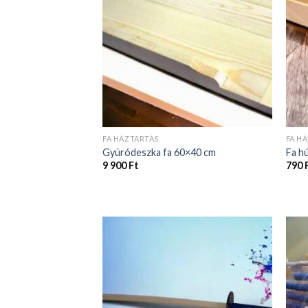
FA HÁZTARTÁS
FA H
Gyúródeszka fa 60×40 cm
Fa h
9 900
Ft
790