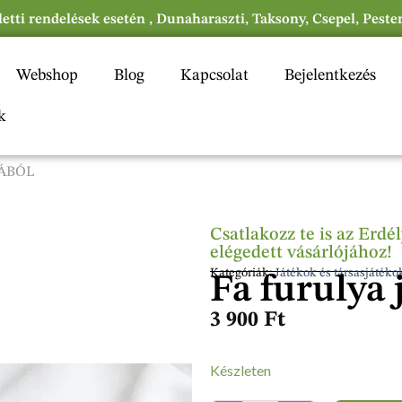
eletti rendelések esetén , Dunaharaszti, Taksony, Csepel, Peste
Webshop
Blog
Kapcsolat
Bejelentkezés
k
FÁBÓL
Csatlakozz te is az Erd
elégedett vásárlójához!
Kategóriák:
Játékok és társasjátéko
Fa furulya 
3 900
Ft
Készleten