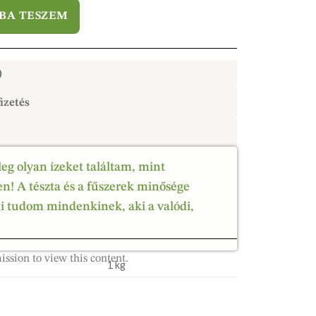
BA TESZEM
)
izetés
leg olyan ízeket találtam, mint
! A tészta és a fűszerek minősége
ni tudom mindenkinek, aki a valódi,
ission to view this content.
1 kg