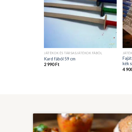
JÁTÉKOK ÉS TÁRSASJÁTÉKOK FÁBÓL
JÁTÉ
Faját
Kard fából 59 cm
kék 
2 990
Ft
4 90