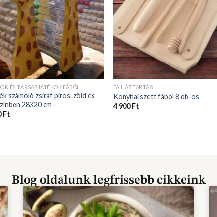
KOK ÉS TÁRSASJÁTÉKOK FÁBÓL
FA HÁZTARTÁS
ék számoló zsiráf piros, zöld és
Konyhai szett fából 8 db-os
színben 28X20 cm
4 900
Ft
0
Ft
Blog oldalunk legfrissebb cikkeink