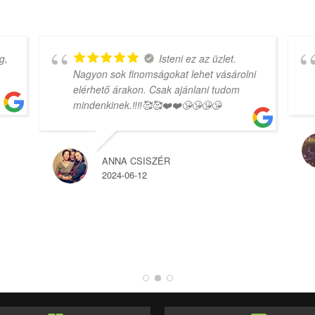
g,
Isteni ez az üzlet.
Nagyon sok finomságokat lehet vásárolni
elérhető árakon. Csak ajánlani tudom
mindenkinek.‼️‼️🥰🥰❤️❤️😘😘😘😘
ANNA CSISZÉR
2024-06-12