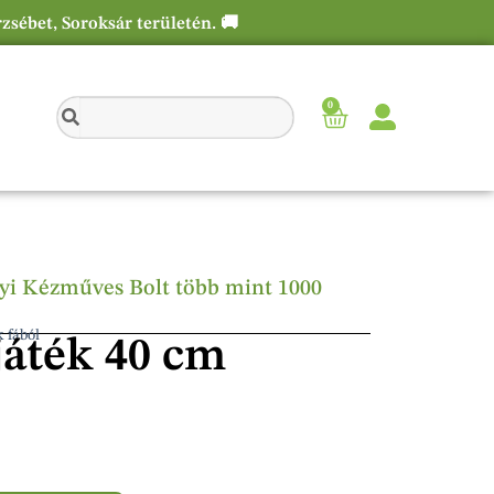
rzsébet, Soroksár területén. 🚚
0
élyi Kézműves Bolt több mint 1000
k fából
játék 40 cm