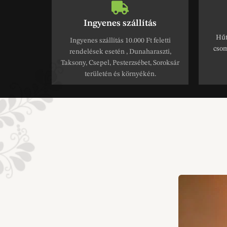
Ingyenes szállítás
Hűt
Ingyenes szállítás 10.000 Ft feletti
csom
rendelések esetén , Dunaharaszti,
Taksony, Csepel, Pesterzsébet, Soroksár
területén és környékén.