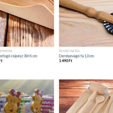
ÁZTARTÁS
FA HÁZTARTÁS
úsfogó csipesz 30×5 cm
Derelyevágó fa 13 cm
Ft
1 490
Ft