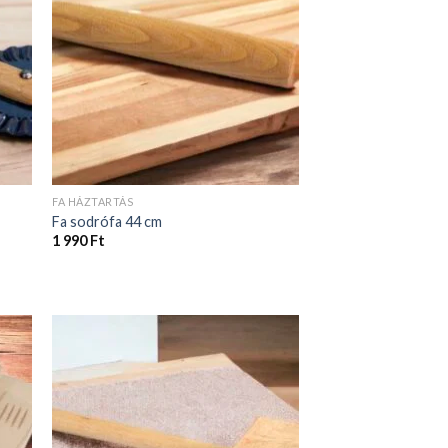
FA HÁZTARTÁS
Fa sodrófa 44 cm
1 990
Ft