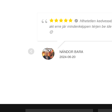
 amit
Hihetetlen kedvessé
aki erre jár mindenképpen térjen be ide
😊
NÁNDOR BARA
2024-06-20