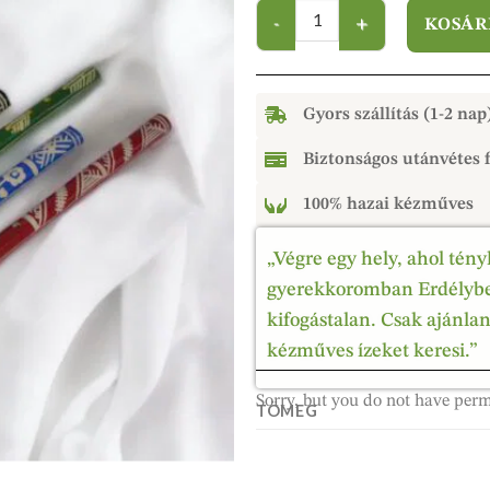
KOSÁR
Gyors szállítás (1-2 nap
Biztonságos utánvétes f
100% hazai kézműves
„Végre egy hely, ahol tény
gyerekkoromban Erdélyben
kifogástalan. Csak ajánla
kézműves ízeket keresi.”
Sorry, but you do not have perm
TÖMEG