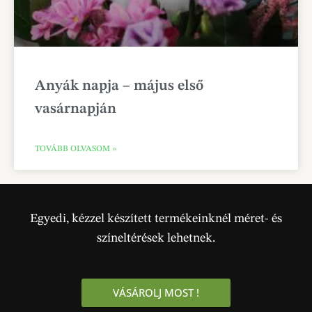
Anyák napja – május első
vasárnapján
TOVÁBB OLVASOM »
Egyedi, kézzel készített termékeinknél méret- és
színeltérések lehetnek.
VÁSÁROLJ MOST !