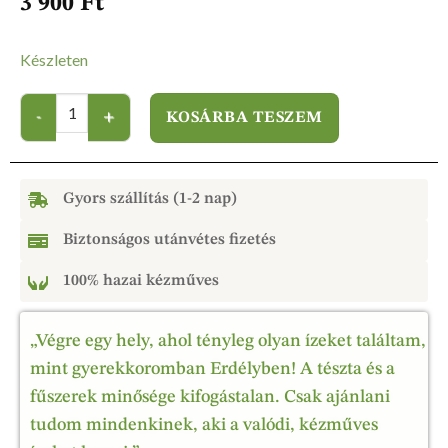
3 900
Ft
Készleten
KOSÁRBA TESZEM
Gyors szállítás (1-2 nap)
Biztonságos utánvétes fizetés
100% hazai kézműves
„Végre egy hely, ahol tényleg olyan ízeket találtam,
mint gyerekkoromban Erdélyben! A tészta és a
fűszerek minősége kifogástalan. Csak ajánlani
tudom mindenkinek, aki a valódi, kézműves