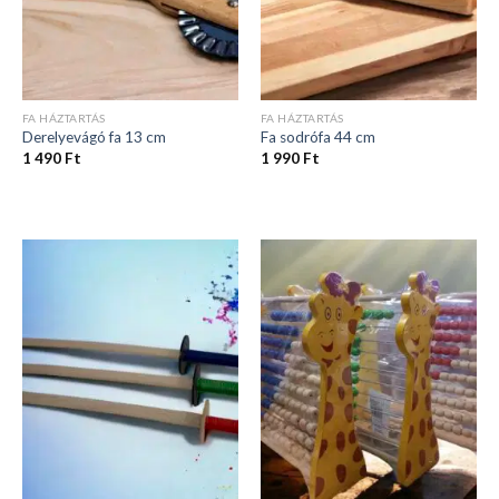
FA HÁZTARTÁS
FA HÁZTARTÁS
Derelyevágó fa 13 cm
Fa sodrófa 44 cm
1 490
Ft
1 990
Ft