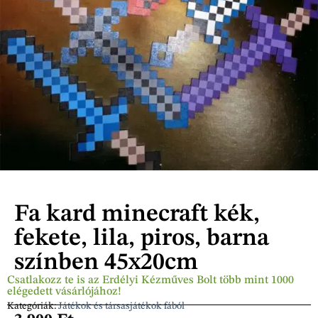
Fa kard minecraft kék,
fekete, lila, piros, barna
színben 45x20cm
Csatlakozz te is az Erdélyi Kézműves Bolt több mint 1000
elégedett vásárlójához!
Kategóriák:
Játékok és társasjátékok fából