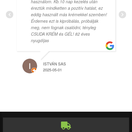
használom. Kb.10 nap kezelés után
éreztük mindketten a pozitív hatást, ez
eddig használt más krémekkel szemben!
Érdemes ezt is kipróbálás, próbálják
meg, nem fognak csalódni, tényleg
CSUDA KRÉM és GÉL! 82 éves
nyugdíjas
ISTVÁN SAS
2025-05-01