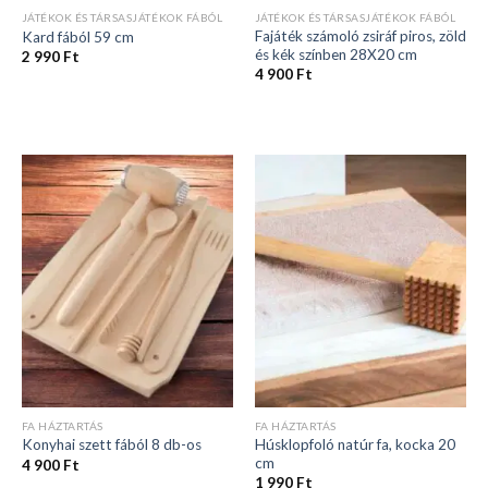
JÁTÉKOK ÉS TÁRSASJÁTÉKOK FÁBÓL
JÁTÉKOK ÉS TÁRSASJÁTÉKOK FÁBÓL
Fajáték számoló zsiráf piros, zöld
Kard fából 59 cm
és kék színben 28X20 cm
2 990
Ft
4 900
Ft
FA HÁZTARTÁS
FA HÁZTARTÁS
Húsklopfoló natúr fa, kocka 20
Konyhai szett fából 8 db-os
cm
4 900
Ft
1 990
Ft