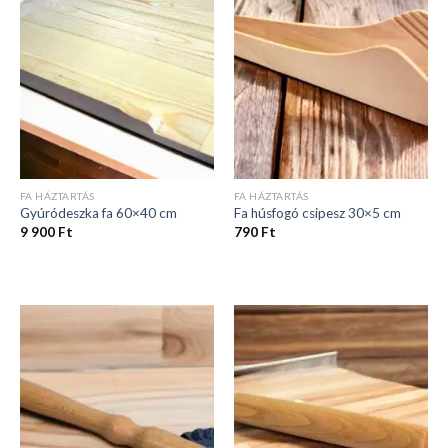
FA HÁZTARTÁS
FA HÁZTARTÁS
Gyúródeszka fa 60×40 cm
Fa húsfogó csipesz 30×5 cm
9 900
Ft
790
Ft