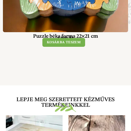
Puzzle béka forma 22×21 cm
3 900
Ft
KOSÁRBA TESZEM
LEPJE MEG SZERETTEIT KÉZMŰVES
TERMÉKEINKKEL