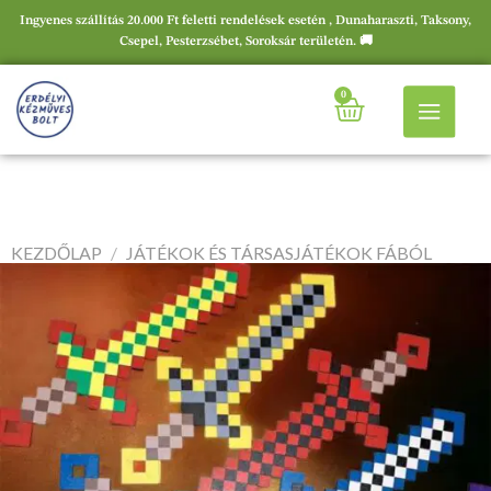
Ingyenes szállítás 20.000 Ft feletti rendelések esetén , Dunaharaszti, Taksony,
Csepel, Pesterzsébet, Soroksár területén. 🚚
0
KEZDŐLAP
/
JÁTÉKOK ÉS TÁRSASJÁTÉKOK FÁBÓL