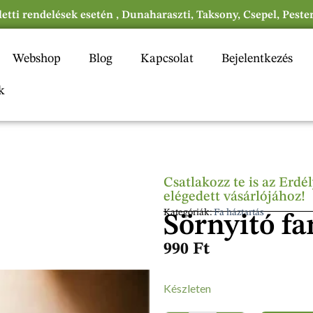
eletti rendelések esetén , Dunaharaszti, Taksony, Csepel, Peste
Webshop
Blog
Kapcsolat
Bejelentkezés
k
Csatlakozz te is az Erd
elégedett vásárlójához!
Kategóriák:
Fa háztartás
Sörnyitó fa
990
Ft
Készleten