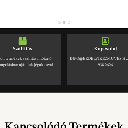
Szállítás
Kapcsolat
ött termékek szállítása hőtartó
INFO@ERDELYIKEZMUVES.HU 
agolásban ajándék jégakkuval
938 2626
Kapcsolódó Termékek