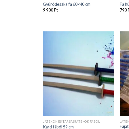
Gyúródeszka fa 60×40 cm
Fa h
9 900
Ft
790
JÁTÉKOK ÉS TÁRSASJÁTÉKOK FÁBÓL
JÁTÉ
Faját
Kard fából 59 cm