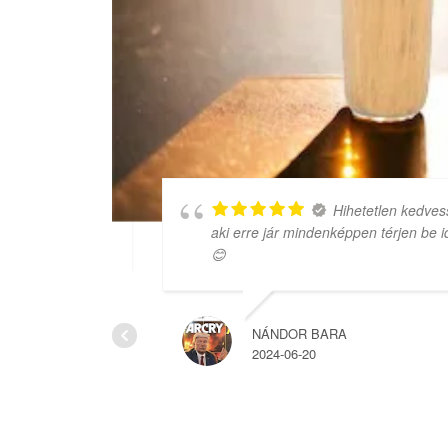
 amit
Hihetetlen kedvessé
aki erre jár mindenképpen térjen be ide
😊
NÁNDOR BARA
2024-06-20