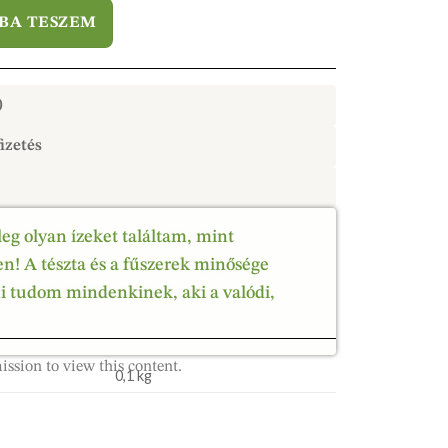
BA TESZEM
)
izetés
leg olyan ízeket találtam, mint
! A tészta és a fűszerek minősége
ni tudom mindenkinek, aki a valódi,
ission to view this content.
0,1 kg