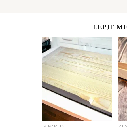
LEPJE M
FA HÁZTARTÁS
FA H