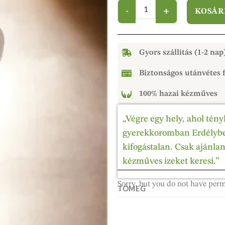
KOSÁR
Gyors szállítás (1-2 nap
Biztonságos utánvétes f
100% hazai kézműves
„Végre egy hely, ahol tény
gyerekkoromban Erdélyben
kifogástalan. Csak ajánla
kézműves ízeket keresi.”
Sorry, but you do not have perm
TÖMEG