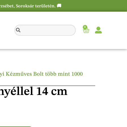
rzsébet, Soroksár területén. 🚚
0
élyi Kézműves Bolt több mint 1000
nyéllel 14 cm