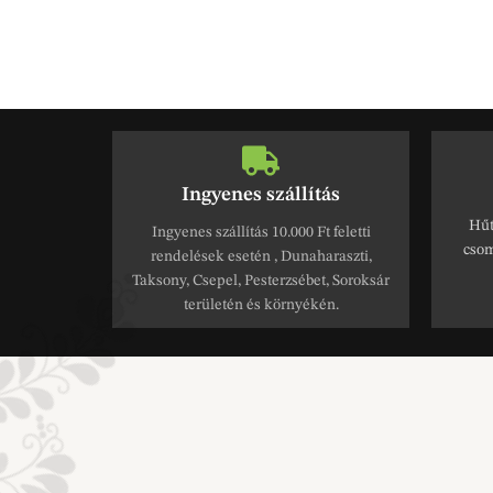
Ingyenes szállítás
Hűt
Ingyenes szállítás 10.000 Ft feletti
csom
rendelések esetén , Dunaharaszti,
Taksony, Csepel, Pesterzsébet, Soroksár
területén és környékén.