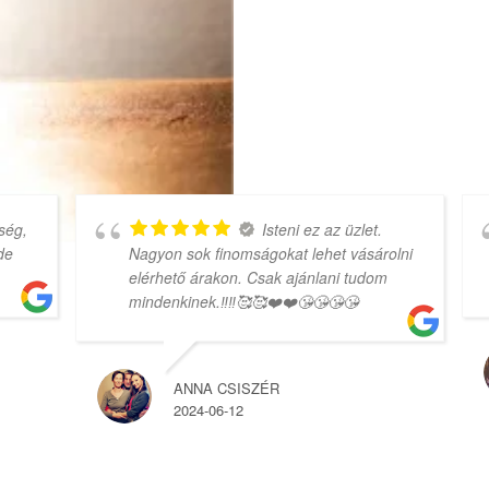
g,
Isteni ez az üzlet.
Nagyon sok finomságokat lehet vásárolni
elérhető árakon. Csak ajánlani tudom
mindenkinek.‼️‼️🥰🥰❤️❤️😘😘😘😘
ANNA CSISZÉR
2024-06-12