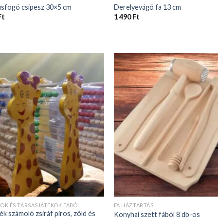
úsfogó csipesz 30×5 cm
Derelyevágó fa 13 cm
Ft
1 490
Ft
KOK ÉS TÁRSASJÁTÉKOK FÁBÓL
FA HÁZTARTÁS
ék számoló zsiráf piros, zöld és
Konyhai szett fából 8 db-os