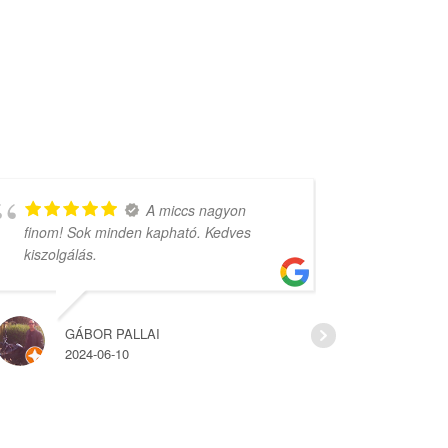
A miccs nagyon
finom! Sok minden kapható. Kedves
rengeteg vá
kiszolgálás.
árak.
GÁBOR PALLAI
HAJ
2024-06-10
2022