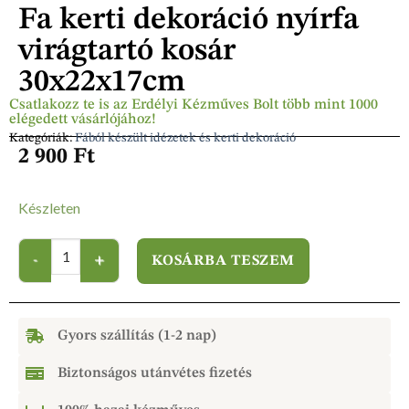
Fa kerti dekoráció nyírfa
virágtartó kosár
30x22x17cm
Csatlakozz te is az Erdélyi Kézműves Bolt több mint 1000
elégedett vásárlójához!
Kategóriák:
Fából készült idézetek és kerti dekoráció
2 900
Ft
Készleten
KOSÁRBA TESZEM
Gyors szállítás (1-2 nap)
Biztonságos utánvétes fizetés