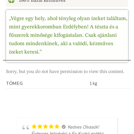
100% hazai kézműves
„Végre egy hely, ahol tényleg olyan ízeket találtam,
mint gyerekkoromban Erdélyben! A tészta és a
fűszerek minősége kifogástalan. Csak ajánlani
tudom mindenkinek, aki a valódi, kézműves
ízeket keresi.”
Sorry, but you do not have permission to view this content.
TÖMEG
1 kg
Kedves Olvasók!
Érdemes felmérési a Fa-Kuckó erdélyi