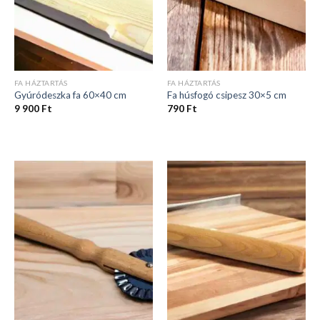
FA HÁZTARTÁS
FA HÁZTARTÁS
Gyúródeszka fa 60×40 cm
Fa húsfogó csipesz 30×5 cm
9 900
Ft
790
Ft