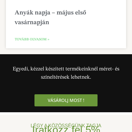
Anyák napja – május első
vasárnapján
TOVÁBB OLVASOM »
Egyedi, kézzel készített termékeinknél méret- és
színeltérések lehetnek.
VÁSÁROLJ MOST !
LÉGY A KÖZÖSSÉGÜNK TAGJA
Iratkozz fel
5%