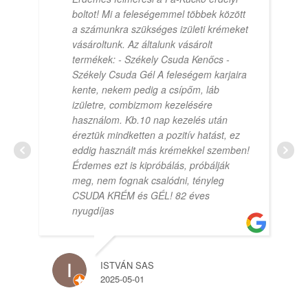
boltot! Mi a feleségemmel többek között
a számunkra szükséges izületi krémeket
vásároltunk. Az általunk vásárolt
termékek: - Székely Csuda Kenőcs -
Székely Csuda Gél A feleségem karjaira
kente, nekem pedig a csípőm, láb
izületre, combizmom kezelésére
használom. Kb.10 nap kezelés után
éreztük mindketten a pozitív hatást, ez
eddig használt más krémekkel szemben!
Érdemes ezt is kipróbálás, próbálják
meg, nem fognak csalódni, tényleg
CSUDA KRÉM és GÉL! 82 éves
nyugdíjas
ISTVÁN SAS
2025-05-01