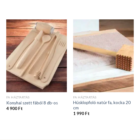
FA HÁZTARTÁS
FA HÁZTARTÁS
Húsklopfoló natúr fa, kocka 20
Konyhai szett fából 8 db-os
cm
4 900
Ft
1 990
Ft