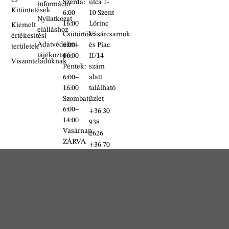
Szerda:
utca 1-
információ
Kitüntetések
6:00–
10 Szent
Nyilatkozat
16:00
Lőrinc
Kiemelt
elálláshoz
Csütörtök:
Vásárcsarnok
értékesítési
Adatvédelmi
6:00–
és Piac
területek
tájékoztató
16:00
II/14
Viszonteladóknak
Péntek:
szám
6:00–
alatt
16:00
található
Szombat:
üzlet
6:00–
+36 30
14:00
938
Vasárnap:
2626
ZÁRVA
+36 70
634
5993
info@erdelyikezmuves.hu