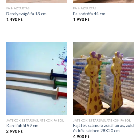
FA HÁZTARTÁS
FA HÁZTARTÁS
Derelyevágó fa 13 cm
Fa sodrófa 44 cm
1 490
Ft
1 990
Ft
JÁTÉKOK ÉS TÁRSASJÁTÉKOK FÁBÓL
JÁTÉKOK ÉS TÁRSASJÁTÉKOK FÁBÓL
Fajáték számoló zsiráf piros, zöld
Kard fából 59 cm
és kék színben 28X20 cm
2 990
Ft
4 900
Ft