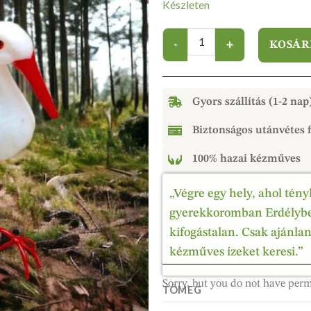
Készleten
KOSÁR
Gyors szállítás (1-2 nap
Biztonságos utánvétes f
100% hazai kézműves
„Végre egy hely, ahol tény
gyerekkoromban Erdélyben
kifogástalan. Csak ajánla
kézműves ízeket keresi.”
Sorry, but you do not have perm
TÖMEG