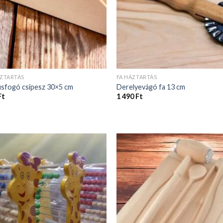
ÁZTARTÁS
FA HÁZTARTÁS
úsfogó csipesz 30×5 cm
Derelyevágó fa 13 cm
Ft
1 490
Ft