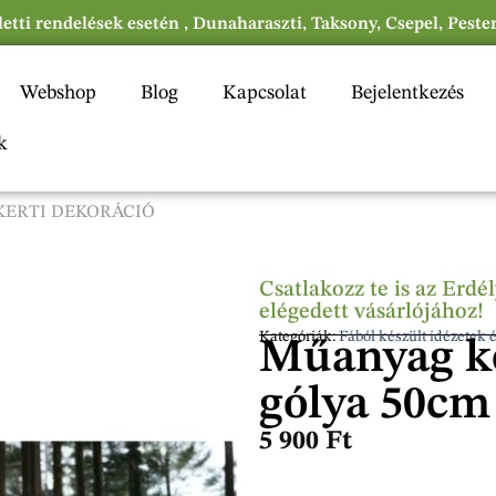
eletti rendelések esetén , Dunaharaszti, Taksony, Csepel, Peste
Webshop
Blog
Kapcsolat
Bejelentkezés
k
 KERTI DEKORÁCIÓ
Csatlakozz te is az Erd
elégedett vásárlójához!
Kategóriák:
Fából készült idézetek é
Műanyag ke
gólya 50cm
5 900
Ft