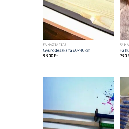
FA HÁZTARTÁS
FA H
Gyúródeszka fa 60×40 cm
Fa h
9 900
Ft
790