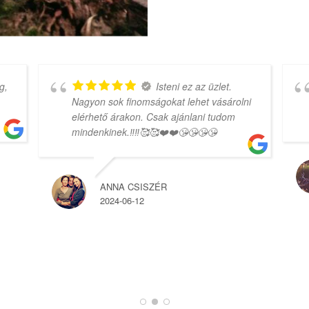
g,
Isteni ez az üzlet.
Nagyon sok finomságokat lehet vásárolni
elérhető árakon. Csak ajánlani tudom
mindenkinek.‼️‼️🥰🥰❤️❤️😘😘😘😘
ANNA CSISZÉR
2024-06-12