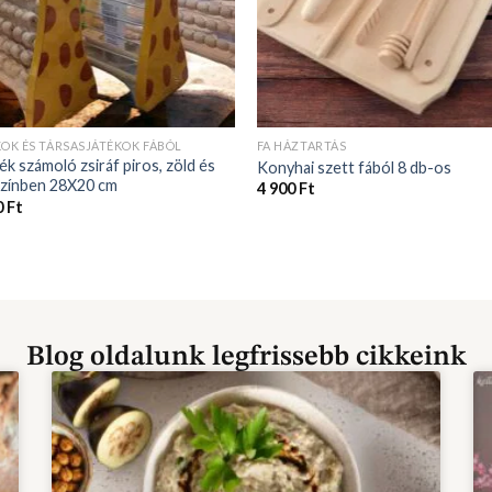
KOK ÉS TÁRSASJÁTÉKOK FÁBÓL
FA HÁZTARTÁS
ék számoló zsiráf piros, zöld és
Konyhai szett fából 8 db-os
színben 28X20 cm
4 900
Ft
0
Ft
Blog oldalunk legfrissebb cikkeink