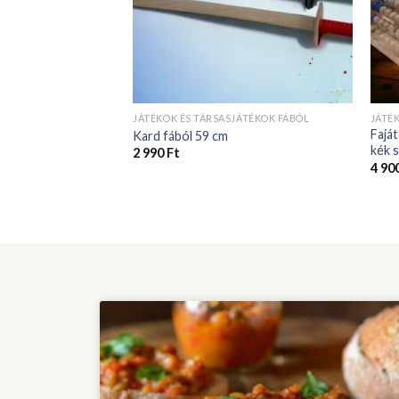
JÁTÉKOK ÉS TÁRSASJÁTÉKOK FÁBÓL
JÁTÉ
Faját
Kard fából 59 cm
kék 
2 990
Ft
4 90