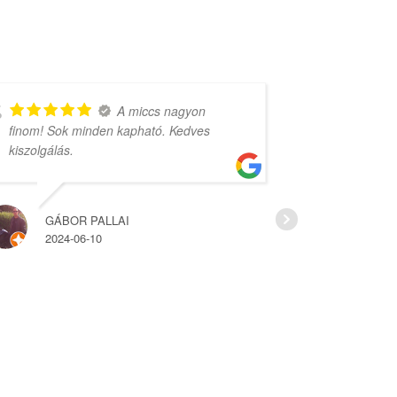
A miccs nagyon
finom! Sok minden kapható. Kedves
rengeteg vá
kiszolgálás.
árak.
GÁBOR PALLAI
HAJ
2024-06-10
2022