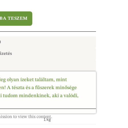
BA TESZEM
)
izetés
leg olyan ízeket találtam, mint
! A tészta és a fűszerek minősége
ni tudom mindenkinek, aki a valódi,
ission to view this content.
1 kg