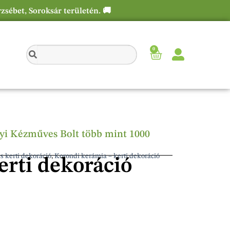
rzsébet, Soroksár területén. 🚚
0
élyi Kézműves Bolt több mint 1000
s kerti dekoráció
,
Korondi kerámia – kerti dekoráció
rti dekoráció