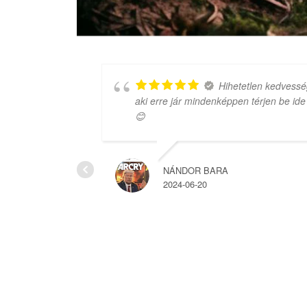
 amit
Hihetetlen kedvessé
aki erre jár mindenképpen térjen be ide
😊
NÁNDOR BARA
2024-06-20