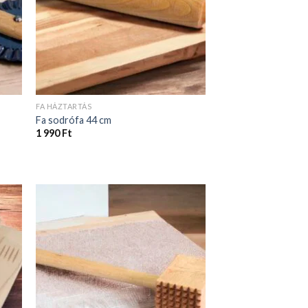
FA HÁZTARTÁS
Fa sodrófa 44 cm
1 990
Ft